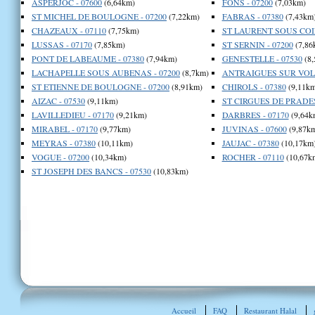
ASPERJOC - 07600
(6,64km)
FONS - 07200
(7,03km)
ST MICHEL DE BOULOGNE - 07200
(7,22km)
FABRAS - 07380
(7,43km
CHAZEAUX - 07110
(7,75km)
ST LAURENT SOUS COIR
LUSSAS - 07170
(7,85km)
ST SERNIN - 07200
(7,86
PONT DE LABEAUME - 07380
(7,94km)
GENESTELLE - 07530
(8,
LACHAPELLE SOUS AUBENAS - 07200
(8,7km)
ANTRAIGUES SUR VOLA
ST ETIENNE DE BOULOGNE - 07200
(8,91km)
CHIROLS - 07380
(9,11km
AIZAC - 07530
(9,11km)
ST CIRGUES DE PRADES
LAVILLEDIEU - 07170
(9,21km)
DARBRES - 07170
(9,64k
MIRABEL - 07170
(9,77km)
JUVINAS - 07600
(9,87k
MEYRAS - 07380
(10,11km)
JAUJAC - 07380
(10,17km
VOGUE - 07200
(10,34km)
ROCHER - 07110
(10,67k
ST JOSEPH DES BANCS - 07530
(10,83km)
Accueil
FAQ
Restaurant Halal