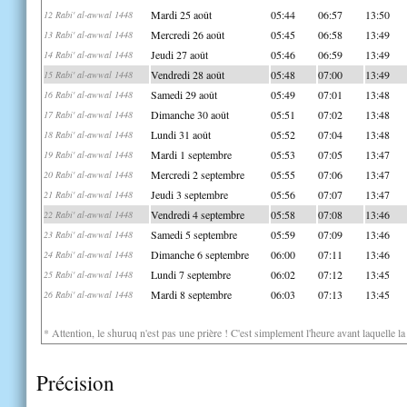
Mardi 25 août
05:44
06:57
13:50
12 Rabi' al-awwal 1448
Mercredi 26 août
05:45
06:58
13:49
13 Rabi' al-awwal 1448
Jeudi 27 août
05:46
06:59
13:49
14 Rabi' al-awwal 1448
Vendredi 28 août
05:48
07:00
13:49
15 Rabi' al-awwal 1448
Samedi 29 août
05:49
07:01
13:48
16 Rabi' al-awwal 1448
Dimanche 30 août
05:51
07:02
13:48
17 Rabi' al-awwal 1448
Lundi 31 août
05:52
07:04
13:48
18 Rabi' al-awwal 1448
Mardi 1 septembre
05:53
07:05
13:47
19 Rabi' al-awwal 1448
Mercredi 2 septembre
05:55
07:06
13:47
20 Rabi' al-awwal 1448
Jeudi 3 septembre
05:56
07:07
13:47
21 Rabi' al-awwal 1448
Vendredi 4 septembre
05:58
07:08
13:46
22 Rabi' al-awwal 1448
Samedi 5 septembre
05:59
07:09
13:46
23 Rabi' al-awwal 1448
Dimanche 6 septembre
06:00
07:11
13:46
24 Rabi' al-awwal 1448
Lundi 7 septembre
06:02
07:12
13:45
25 Rabi' al-awwal 1448
Mardi 8 septembre
06:03
07:13
13:45
26 Rabi' al-awwal 1448
* Attention, le shuruq n'est pas une prière ! C'est simplement l'heure avant laquelle l
Précision