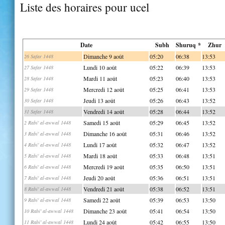
Liste des horaires pour ucel
Date
Subh
Shuruq *
Zhur
Dimanche 9 août
05:20
06:38
13:53
26 Safar 1448
Lundi 10 août
05:22
06:39
13:53
27 Safar 1448
Mardi 11 août
05:23
06:40
13:53
28 Safar 1448
Mercredi 12 août
05:25
06:41
13:53
29 Safar 1448
Jeudi 13 août
05:26
06:43
13:52
30 Safar 1448
Vendredi 14 août
05:28
06:44
13:52
31 Safar 1448
Samedi 15 août
05:29
06:45
13:52
2 Rabi' al-awwal 1448
Dimanche 16 août
05:31
06:46
13:52
3 Rabi' al-awwal 1448
Lundi 17 août
05:32
06:47
13:52
4 Rabi' al-awwal 1448
Mardi 18 août
05:33
06:48
13:51
5 Rabi' al-awwal 1448
Mercredi 19 août
05:35
06:50
13:51
6 Rabi' al-awwal 1448
Jeudi 20 août
05:36
06:51
13:51
7 Rabi' al-awwal 1448
Vendredi 21 août
05:38
06:52
13:51
8 Rabi' al-awwal 1448
Samedi 22 août
05:39
06:53
13:50
9 Rabi' al-awwal 1448
Dimanche 23 août
05:41
06:54
13:50
10 Rabi' al-awwal 1448
Lundi 24 août
05:42
06:55
13:50
11 Rabi' al-awwal 1448