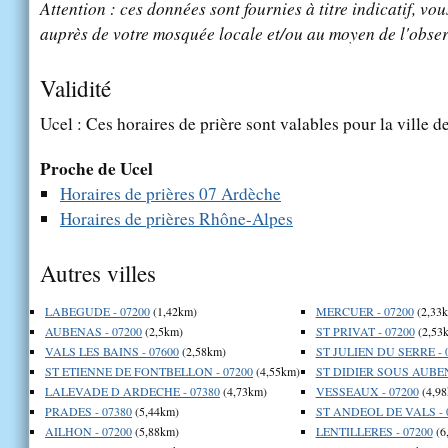
Attention : ces données sont fournies à titre indicatif, vou
auprès de votre mosquée locale et/ou au moyen de l'obser
Validité
Ucel : Ces horaires de prière sont valables pour la ville d
Proche de Ucel
Horaires de prières 07 Ardèche
Horaires de prières Rhône-Alpes
Autres villes
LABEGUDE - 07200
(1,42km)
MERCUER - 07200
(2,33
AUBENAS - 07200
(2,5km)
ST PRIVAT - 07200
(2,53
VALS LES BAINS - 07600
(2,58km)
ST JULIEN DU SERRE - 
ST ETIENNE DE FONTBELLON - 07200
(4,55km)
ST DIDIER SOUS AUBEN
LALEVADE D ARDECHE - 07380
(4,73km)
VESSEAUX - 07200
(4,98
PRADES - 07380
(5,44km)
ST ANDEOL DE VALS - 
AILHON - 07200
(5,88km)
LENTILLERES - 07200
(6