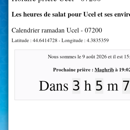
Les heures de salat pour Ucel et ses envi
Calendrier ramadan Ucel - 07200
Latitude :
44.6414728
- Longitude :
4.3835359
Nous sommes le
9 août 2026
et il est
15
Prochaine prière :
Maghrib
à
19:0
Dans
h
m
3
5