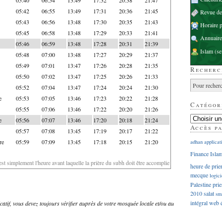
05:42
06:55
13:49
17:31
20:36
21:45
Revue d
05:43
06:56
13:48
17:30
20:35
21:43
Horaire p
05:45
06:58
13:48
17:29
20:33
21:41
Annuaire
05:46
06:59
13:48
17:28
20:31
21:39
Islam
(se
05:48
07:00
13:48
17:27
20:29
21:37
05:49
07:01
13:47
17:26
20:28
21:35
Recherc
05:50
07:02
13:47
17:25
20:26
21:33
05:52
07:04
13:47
17:24
20:24
21:30
e
05:53
07:05
13:46
17:23
20:22
21:28
Catégor
05:55
07:06
13:46
17:22
20:20
21:26
e
05:56
07:07
13:46
17:20
20:18
21:24
Accès p
05:57
07:08
13:45
17:19
20:17
21:22
re
05:59
07:09
13:45
17:18
20:15
21:20
adhan
applicat
Finance Isla
'est simplement l'heure avant laquelle la prière du subh doit être accomplie
heure de prie
mecque
logici
Palestine
prie
2010
salat
sm
intégral
web
dicatif, vous devez toujours vérifier auprès de votre mosquée locale et/ou au