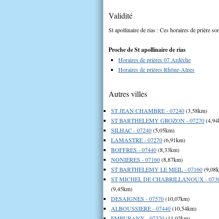
Validité
St apollinaire de rias : Ces horaires de prière so
Proche de St apollinaire de rias
Horaires de prières 07 Ardèche
Horaires de prières Rhône-Alpes
Autres villes
ST JEAN CHAMBRE - 07240
(3,58km)
ST BARTHELEMY GROZON - 07270
(4,94
SILHAC - 07240
(5,05km)
LAMASTRE - 07270
(6,91km)
BOFFRES - 07440
(8,33km)
NONIERES - 07160
(8,87km)
ST BARTHELEMY LE MEIL - 07160
(9,08
ST MICHEL DE CHABRILLANOUX - 073
(9,45km)
DESAIGNES - 07570
(10,07km)
ALBOUSSIERE - 07440
(10,54km)
EMPURANY - 07270
(11,02km)