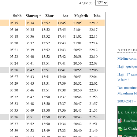
Angle
:
(?)
Subh
Shuruq *
Zhur
Asr
Maghrib
Isha
05:15
06:34
13:52
17:45
21:05
22:19
05:16
06:35
13:52
17:45
21:04
22:17
05:18
06:36
13:52
17:44
21:02
22:15
05:20
06:37
13:52
17:43
21:01
22:14
Article
05:21
06:39
13:52
17:43
20:59
22:12
05:23
06:40
13:52
17:42
20:58
22:10
Médine comme
05:24
06:41
13:51
17:41
20:56
22:08
Hajj : quelq
05:26
06:42
13:51
17:41
20:55
22:06
Hajj : 17 rai
05:27
06:43
13:51
17:40
20:53
22:04
le faire !
05:29
06:45
13:51
17:39
20:52
22:02
Des musulman
05:30
06:46
13:51
17:38
20:50
22:00
Musulman bl
05:32
06:47
13:50
17:37
20:48
21:58
2003-2013 – 
05:33
06:48
13:50
17:37
20:47
21:57
05:35
06:49
13:50
17:36
20:45
21:55
Le Guid
05:36
06:51
13:50
17:35
20:43
21:53
Sms4mus
05:37
06:52
13:50
17:34
20:42
21:51
La Citad
05:39
06:53
13:49
17:33
20:40
21:49
Calendri
05:40
06:54
13:49
17:32
20:38
21:47