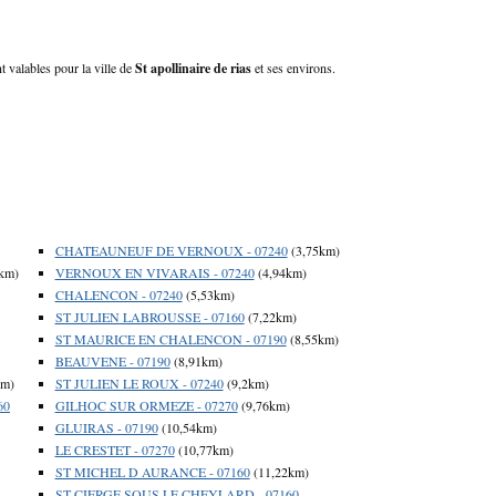
nt valables pour la ville de
St apollinaire de rias
et ses environs.
CHATEAUNEUF DE VERNOUX - 07240
(3,75km)
km)
VERNOUX EN VIVARAIS - 07240
(4,94km)
CHALENCON - 07240
(5,53km)
ST JULIEN LABROUSSE - 07160
(7,22km)
ST MAURICE EN CHALENCON - 07190
(8,55km)
BEAUVENE - 07190
(8,91km)
km)
ST JULIEN LE ROUX - 07240
(9,2km)
60
GILHOC SUR ORMEZE - 07270
(9,76km)
GLUIRAS - 07190
(10,54km)
LE CRESTET - 07270
(10,77km)
ST MICHEL D AURANCE - 07160
(11,22km)
ST CIERGE SOUS LE CHEYLARD - 07160