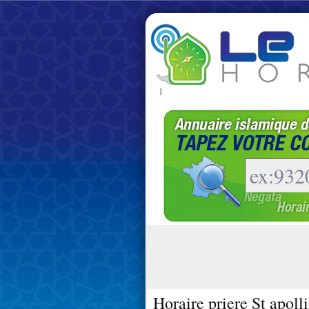
|
Horaire priere St apoll