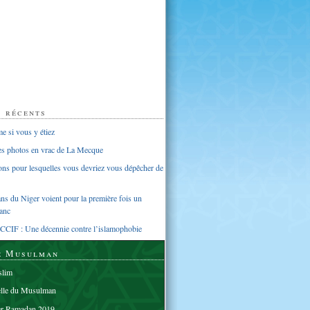
s récents
 si vous y étiez
ues photos en vrac de La Mecque
sons pour lesquelles vous devriez vous dépêcher de
s du Niger voient pour la première fois un
anc
CCIF : Une décennie contre l’islamophobie
e Musulman
lim
elle du Musulman
er Ramadan 2019