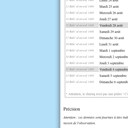
Mardi 25 août
12 Rabi' al-awwal 1448
Mercredi 26 août
13 Rabi' al-awwal 1448
Jeudi 27 août
14 Rabi' al-awwal 1448
Vendredi 28 août
15 Rabi' al-awwal 1448
Samedi 29 août
16 Rabi' al-awwal 1448
Dimanche 30 août
17 Rabi' al-awwal 1448
Lundi 31 août
18 Rabi' al-awwal 1448
Mardi 1 septembre
19 Rabi' al-awwal 1448
Mercredi 2 septembr
20 Rabi' al-awwal 1448
Jeudi 3 septembre
21 Rabi' al-awwal 1448
Vendredi 4 septembr
22 Rabi' al-awwal 1448
Samedi 5 septembre
23 Rabi' al-awwal 1448
Dimanche 6 septemb
24 Rabi' al-awwal 1448
* Attention, le shuruq n'est pas une prière ! C
Précision
Attention : ces données sont fournies à titre in
moyen de l'observation.