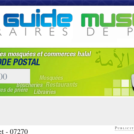
Publicit
et - 07270