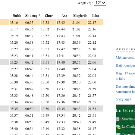
Angle
:
(?)
Subh
Shuruq *
Zhur
Asr
Maghrib
Isha
05:16
06:35
13:52
17:45
21:04
22:17
05:17
06:36
13:52
17:44
21:02
22:16
05:19
06:37
13:52
17:43
21:01
22:14
05:20
06:38
13:52
17:43
20:59
22:12
Article
05:22
06:39
13:51
17:42
20:58
22:10
05:23
06:41
13:51
17:41
20:56
22:08
Médine comme
05:25
06:42
13:51
17:40
20:55
22:06
Hajj : quelq
05:27
06:43
13:51
17:40
20:53
22:04
Hajj : 17 rai
05:28
06:44
13:51
17:39
20:52
22:02
le faire !
05:30
06:45
13:50
17:38
20:50
22:00
Des musulman
05:31
06:47
13:50
17:37
20:48
21:59
Musulman bl
05:33
06:48
13:50
17:36
20:47
21:57
2003-2013 – 
05:34
06:49
13:50
17:36
20:45
21:55
05:35
06:50
13:50
17:35
20:43
21:53
Le Guid
05:37
06:51
13:49
17:34
20:42
21:51
Sms4mus
05:38
06:53
13:49
17:33
20:40
21:49
La Citad
05:40
06:54
13:49
17:32
20:38
21:47
Calendri
05:41
06:55
13:48
17:31
20:36
21:45