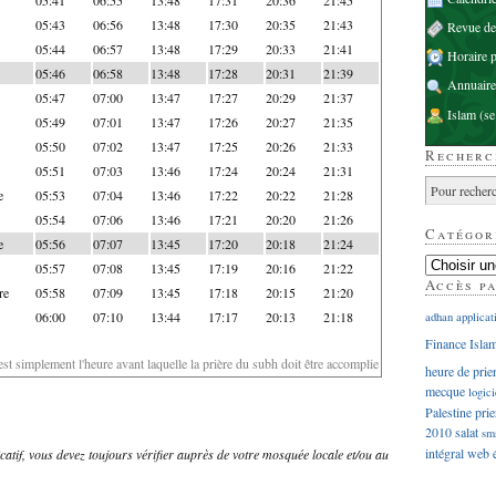
05:43
06:56
13:48
17:30
20:35
21:43
Revue d
05:44
06:57
13:48
17:29
20:33
21:41
Horaire p
05:46
06:58
13:48
17:28
20:31
21:39
Annuaire
05:47
07:00
13:47
17:27
20:29
21:37
Islam
(se
05:49
07:01
13:47
17:26
20:27
21:35
05:50
07:02
13:47
17:25
20:26
21:33
Recherc
05:51
07:03
13:46
17:24
20:24
21:31
e
05:53
07:04
13:46
17:22
20:22
21:28
05:54
07:06
13:46
17:21
20:20
21:26
Catégor
e
05:56
07:07
13:45
17:20
20:18
21:24
05:57
07:08
13:45
17:19
20:16
21:22
Accès p
re
05:58
07:09
13:45
17:18
20:15
21:20
06:00
07:10
13:44
17:17
20:13
21:18
adhan
applicat
Finance Isla
'est simplement l'heure avant laquelle la prière du subh doit être accomplie
heure de prie
mecque
logici
Palestine
prie
2010
salat
sm
intégral
web
dicatif, vous devez toujours vérifier auprès de votre mosquée locale et/ou au