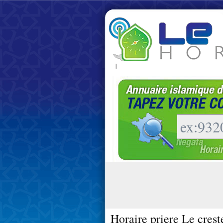
|
Horaire priere Le crest