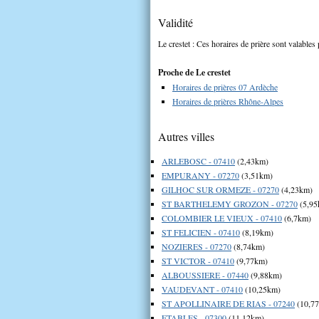
Validité
Le crestet : Ces horaires de prière sont valables 
Proche de Le crestet
Horaires de prières 07 Ardèche
Horaires de prières Rhône-Alpes
Autres villes
ARLEBOSC - 07410
(2,43km)
EMPURANY - 07270
(3,51km)
GILHOC SUR ORMEZE - 07270
(4,23km)
ST BARTHELEMY GROZON - 07270
(5,95
COLOMBIER LE VIEUX - 07410
(6,7km)
ST FELICIEN - 07410
(8,19km)
NOZIERES - 07270
(8,74km)
ST VICTOR - 07410
(9,77km)
ALBOUSSIERE - 07440
(9,88km)
VAUDEVANT - 07410
(10,25km)
ST APOLLINAIRE DE RIAS - 07240
(10,7
ETABLES - 07300
(11,12km)