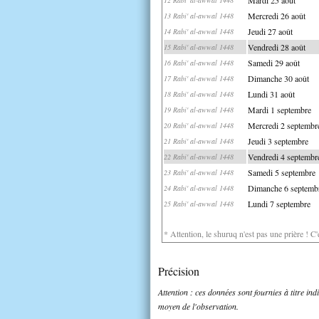
Mercredi 26 août
13 Rabi' al-awwal 1448
Jeudi 27 août
14 Rabi' al-awwal 1448
Vendredi 28 août
15 Rabi' al-awwal 1448
Samedi 29 août
16 Rabi' al-awwal 1448
Dimanche 30 août
17 Rabi' al-awwal 1448
Lundi 31 août
18 Rabi' al-awwal 1448
Mardi 1 septembre
19 Rabi' al-awwal 1448
Mercredi 2 septembr
20 Rabi' al-awwal 1448
Jeudi 3 septembre
21 Rabi' al-awwal 1448
Vendredi 4 septembr
22 Rabi' al-awwal 1448
Samedi 5 septembre
23 Rabi' al-awwal 1448
Dimanche 6 septemb
24 Rabi' al-awwal 1448
Lundi 7 septembre
25 Rabi' al-awwal 1448
* Attention, le shuruq n'est pas une prière ! C
Précision
Attention : ces données sont fournies à titre in
moyen de l'observation.