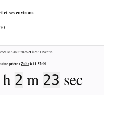
t et ses environs
270
mes le
8 août 2026
et il est
11:49:37
.
haine prière :
Zuhr
à
11:52:00
h
m
sec
2
22