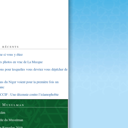
s récents
 si vous y étiez
ues photos en vrac de La Mecque
sons pour lesquelles vous devriez vous dépêcher de
s du Niger voient pour la première fois un
anc
CCIF : Une décennie contre l’islamophobie
e Musulman
lim
elle du Musulman
er Ramadan 2019