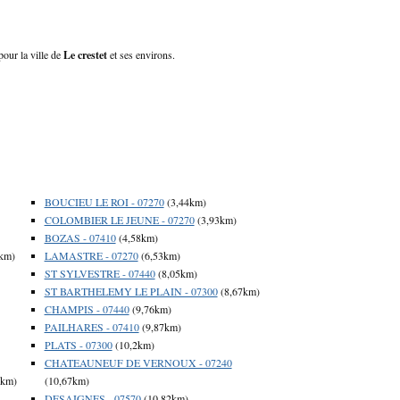
pour la ville de
Le crestet
et ses environs.
BOUCIEU LE ROI - 07270
(3,44km)
COLOMBIER LE JEUNE - 07270
(3,93km)
BOZAS - 07410
(4,58km)
km)
LAMASTRE - 07270
(6,53km)
ST SYLVESTRE - 07440
(8,05km)
ST BARTHELEMY LE PLAIN - 07300
(8,67km)
CHAMPIS - 07440
(9,76km)
PAILHARES - 07410
(9,87km)
PLATS - 07300
(10,2km)
CHATEAUNEUF DE VERNOUX - 07240
7km)
(10,67km)
DESAIGNES - 07570
(10,82km)