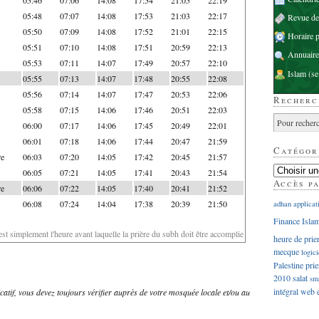
05:48
07:07
14:08
17:53
21:03
22:17
Revue d
05:50
07:09
14:08
17:52
21:01
22:15
Horaire p
05:51
07:10
14:08
17:51
20:59
22:13
Annuaire
05:53
07:11
14:07
17:49
20:57
22:10
Islam
(se
05:55
07:13
14:07
17:48
20:55
22:08
05:56
07:14
14:07
17:47
20:53
22:06
Recherc
05:58
07:15
14:06
17:46
20:51
22:03
06:00
07:17
14:06
17:45
20:49
22:01
06:01
07:18
14:06
17:44
20:47
21:59
Catégor
re
06:03
07:20
14:05
17:42
20:45
21:57
06:05
07:21
14:05
17:41
20:43
21:54
Accès p
re
06:06
07:22
14:05
17:40
20:41
21:52
06:08
07:24
14:04
17:38
20:39
21:50
adhan
applicat
Finance Isla
'est simplement l'heure avant laquelle la prière du subh doit être accomplie
heure de prie
mecque
logici
Palestine
prie
2010
salat
sm
intégral
web
dicatif, vous devez toujours vérifier auprès de votre mosquée locale et/ou au