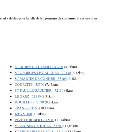
sont valables pour la ville de
St germain de coulamer
et ses environs.
ST AUBIN DU DESERT - 53700
(4,91km)
ST GEORGES LE GAULTIER - 72130
(6,12km)
ST MARTIN DE CONNEE - 53160
(6,48km)
COURCITE - 53700
(7,43km)
ST PAUL LE GAULTIER - 72130
(8km)
LE GREZ - 72140
(8,31km)
DOUILLET - 72590
(9,35km)
TRANS - 53160
(10,12km)
IZE - 53160
(10,8km)
PEZE LE ROBERT - 72140
(11,44km)
VILLAINES LA JUHEL - 53700
(11,83km)
ST LEONARD DES BOIS - 72130
(12,13km)