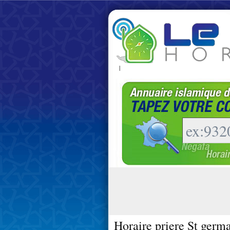
|
Horaire priere St germ