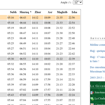
Angle
:
(?)
Subh
Shuruq *
Zhur
Asr
Maghrib
Isha
05:16
06:43
14:12
18:09
21:35
22:56
05:18
06:44
14:11
18:08
21:33
22:54
05:19
06:45
14:11
18:08
21:32
22:52
05:21
06:47
14:11
18:07
21:30
22:50
Article
05:23
06:48
14:11
18:06
21:28
22:48
05:25
06:49
14:11
18:05
21:27
22:46
Médine comme
05:27
06:51
14:11
18:04
21:25
22:44
Hajj : quelq
05:29
06:52
14:11
18:04
21:23
22:42
Hajj : 17 rai
05:30
06:53
14:10
18:03
21:22
22:39
le faire !
05:32
06:55
14:10
18:02
21:20
22:37
Des musulman
05:34
06:56
14:10
18:01
21:18
22:35
Musulman bl
05:36
06:58
14:10
18:00
21:16
22:33
2003-2013 – 
05:37
06:59
14:10
17:59
21:14
22:31
05:39
07:00
14:09
17:58
21:13
22:28
Le Guid
05:41
07:02
14:09
17:57
21:11
22:26
Sms4mus
05:43
07:03
14:09
17:56
21:09
22:24
La Citad
05:44
07:04
14:09
17:55
21:07
22:22
Calendri
05:46
07:06
14:08
17:54
21:05
22:19