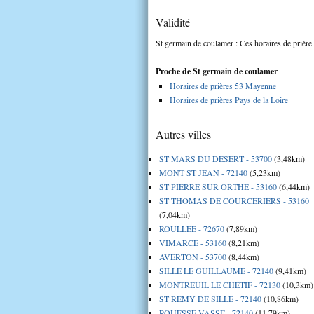
Validité
St germain de coulamer : Ces horaires de prière 
Proche de St germain de coulamer
Horaires de prières 53 Mayenne
Horaires de prières Pays de la Loire
Autres villes
ST MARS DU DESERT - 53700
(3,48km)
MONT ST JEAN - 72140
(5,23km)
ST PIERRE SUR ORTHE - 53160
(6,44km)
ST THOMAS DE COURCERIERS - 53160
(7,04km)
ROULLEE - 72670
(7,89km)
VIMARCE - 53160
(8,21km)
AVERTON - 53700
(8,44km)
SILLE LE GUILLAUME - 72140
(9,41km)
MONTREUIL LE CHETIF - 72130
(10,3km)
ST REMY DE SILLE - 72140
(10,86km)
ROUESSE VASSE - 72140
(11,79km)