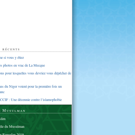
s récents
 si vous y étiez
ues photos en vrac de La Mecque
sons pour lesquelles vous devriez vous dépêcher de
s du Niger voient pour la première fois un
anc
CCIF : Une décennie contre l’islamophobie
e Musulman
lim
elle du Musulman
er Ramadan 2019