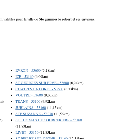
nt valables pour la ville de
Ste gemmes le robert
et ses environs.
EVRON - 53600
(5,18km)
IZE - 53160
(6,09km)
ST GEORGES SUR ERVE - 53600
(6,24km)
CHATRES LA FORET - 53600
(8,33km)
VOUTRE - 53600
(9,05km)
km)
TRANS - 53160
(9,92km)
JUBLAINS - 53160
(11,15km)
STE SUZANNE - 53270
(11,56km)
m)
ST THOMAS DE COURCERIERS - 53160
(11,83km)
LIVET - 53150
(11,85km)
ST PIERRE SUR ORTHE - 53160
(12,51km)