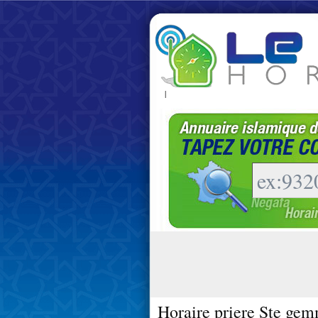
|
Horaire priere Ste gem