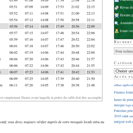
05:51
07:09
14:09
17:53
21:02
22:15
Revue d
05:52
07:11
14:08
17:51
21:00
22:13
Horaire p
05:54
07:12
14:08
17:50
20:58
22:11
Annuaire
05:56
07:14
14:08
17:49
20:56
22:09
Islam
(se
05:57
07:15
14:07
17:48
20:54
22:06
05:59
07:16
14:07
17:47
20:52
22:04
Recherc
06:01
07:18
14:07
17:46
20:50
22:02
06:02
07:19
14:06
17:44
20:48
22:00
e
06:04
07:20
14:06
17:43
20:46
21:57
Catégor
06:06
07:22
14:06
17:42
20:44
21:55
e
06:07
07:23
14:06
17:41
20:42
21:53
Accès p
06:09
07:25
14:05
17:39
20:40
21:50
re
06:11
07:26
14:05
17:38
20:38
21:48
adhan
applicat
Finance Isla
'est simplement l'heure avant laquelle la prière du subh doit être accomplie
heure de prie
mecque
logici
Palestine
prie
2010
salat
sm
intégral
web
dicatif, vous devez toujours vérifier auprès de votre mosquée locale et/ou au