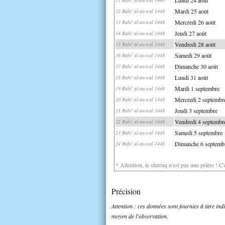
Mardi 25 août
12 Rabi' al-awwal 1448
Mercredi 26 août
13 Rabi' al-awwal 1448
Jeudi 27 août
14 Rabi' al-awwal 1448
Vendredi 28 août
15 Rabi' al-awwal 1448
Samedi 29 août
16 Rabi' al-awwal 1448
Dimanche 30 août
17 Rabi' al-awwal 1448
Lundi 31 août
18 Rabi' al-awwal 1448
Mardi 1 septembre
19 Rabi' al-awwal 1448
Mercredi 2 septembr
20 Rabi' al-awwal 1448
Jeudi 3 septembre
21 Rabi' al-awwal 1448
Vendredi 4 septembr
22 Rabi' al-awwal 1448
Samedi 5 septembre
23 Rabi' al-awwal 1448
Dimanche 6 septemb
24 Rabi' al-awwal 1448
* Attention, le shuruq n'est pas une prière ! C
Précision
Attention : ces données sont fournies à titre in
moyen de l'observation.