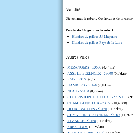
Validité
Ste gemmes le robert : Ces horaires de prière so
Proche de Ste gemmes le robert
Horaires de prières 53 Mayenne
Horaires de prières Pays de la Loire
Autres villes
MEZANGERS - 53600
(4,44km)
ASSE LE BERENGER - 53600
(6,08km)
BAIS - 53160
(6,1km)
HAMBERS - 53160
(7,18km)
NEAU - 53150
(8,79km)
ST CHRISTOPHE DU LUAT - 53150
(9,72
CHAMPGENETEUX - 53160
(10,43km)
DEUX EVAILLES - 53150
(11,37km)
ST MARTIN DE CONNEE - 53160
(11,76k
VIMARCE - 53160
(11,84km)
BREE - 53150
(11,89km)
MONTOURTIER - 53150
(13,09km)