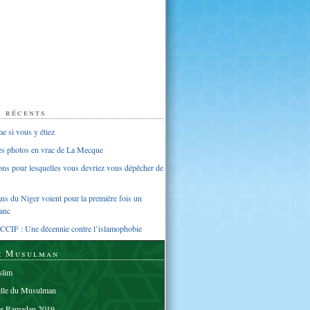
s récents
 si vous y étiez
ues photos en vrac de La Mecque
sons pour lesquelles vous devriez vous dépêcher de
s du Niger voient pour la première fois un
anc
CCIF : Une décennie contre l’islamophobie
e Musulman
lim
elle du Musulman
er Ramadan 2019