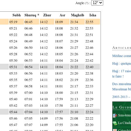
Angle
:
(?)
Subh
Shuruq *
Zhur
Asr
Maghrib
Isha
05:19
06:45
14:12
18:09
21:34
22:55
05:21
06:46
14:12
18:08
21:32
22:53
05:22
06:48
14:12
18:08
21:31
22:51
05:24
06:49
14:12
18:07
21:29
22:48
Article
05:26
06:50
14:12
18:06
21:27
22:46
05:28
06:52
14:12
18:05
21:26
22:44
Médine comme
05:30
06:53
14:11
18:04
21:24
22:42
Hajj : quelq
05:31
06:54
14:11
18:04
21:22
22:40
Hajj : 17 rai
05:33
06:56
14:11
18:03
21:20
22:38
le faire !
05:35
06:57
14:11
18:02
21:19
22:36
Des musulman
05:37
06:58
14:11
18:01
21:17
22:33
Musulman bl
05:39
07:00
14:10
18:00
21:15
22:31
2003-2013 – 
05:40
07:01
14:10
17:59
21:13
22:29
05:42
07:03
14:10
17:58
21:11
22:27
Le Guid
05:44
07:04
14:10
17:57
21:10
22:24
Sms4mus
05:46
07:05
14:09
17:56
21:08
22:22
La Citad
05:47
07:07
14:09
17:55
21:06
22:20
Calendri
05:49
07:08
14:09
17:54
21:04
22:18