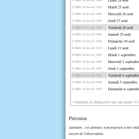
Mardi 25 août
12 Rabi' al-awwal 1448
Mercredi 26 août
13 Rabi' al-awwal 1448
Jeudi 27 août
14 Rabi' al-awwal 1448
Vendredi 28 août
15 Rabi' al-awwal 1448
Samedi 29 août
16 Rabi' al-awwal 1448
Dimanche 30 août
17 Rabi' al-awwal 1448
Lundi 31 août
18 Rabi' al-awwal 1448
Mardi 1 septembre
19 Rabi' al-awwal 1448
Mercredi 2 septembr
20 Rabi' al-awwal 1448
Jeudi 3 septembre
21 Rabi' al-awwal 1448
Vendredi 4 septembr
22 Rabi' al-awwal 1448
Samedi 5 septembre
23 Rabi' al-awwal 1448
Dimanche 6 septemb
24 Rabi' al-awwal 1448
* Attention, le shuruq n'est pas une prière ! C
Précision
Attention : ces données sont fournies à titre in
moyen de l'observation.