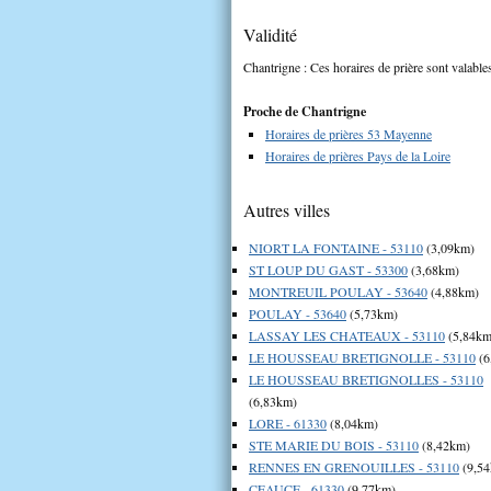
Validité
Chantrigne : Ces horaires de prière sont valables
Proche de Chantrigne
Horaires de prières 53 Mayenne
Horaires de prières Pays de la Loire
Autres villes
NIORT LA FONTAINE - 53110
(3,09km)
ST LOUP DU GAST - 53300
(3,68km)
MONTREUIL POULAY - 53640
(4,88km)
POULAY - 53640
(5,73km)
LASSAY LES CHATEAUX - 53110
(5,84km
LE HOUSSEAU BRETIGNOLLE - 53110
(6
LE HOUSSEAU BRETIGNOLLES - 53110
(6,83km)
LORE - 61330
(8,04km)
STE MARIE DU BOIS - 53110
(8,42km)
RENNES EN GRENOUILLES - 53110
(9,5
CEAUCE - 61330
(9,77km)