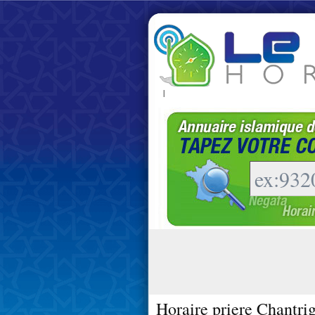
|
Horaire priere Chantri