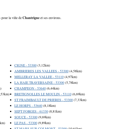
 pour la ville de
Chantrigne
et ses environs.
CIGNE - 53300
(3,12km)
AMBRIERES LES VALLEES - 53300
(4,58km)
MELLERAY LA VALLEE - 53110
(4,97km)
LA HAIE TRAVERSAINE - 53300
(5,78km)
)
CHAMPEON - 53640
(6,44km)
,53km)
BRETIGNOLLES LE MOULIN - 53110
(6,69km)
ST FRAIMBAULT DE PRIERES - 53300
(7,33km)
LE HORPS - 53640
(8,18km)
SEPT FORGES - 61330
(8,81km)
SOUCE - 53300
(9,69km)
4km)
LE PAS - 53300
(9,89km)
ST MARS SUR COLMONT - 53300
(10,61km)