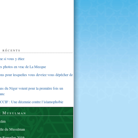
s récents
 si vous y étiez
ues photos en vrac de La Mecque
sons pour lesquelles vous devriez vous dépêcher de
s du Niger voient pour la première fois un
anc
CCIF : Une décennie contre l’islamophobie
e Musulman
lim
elle du Musulman
er Ramadan 2019