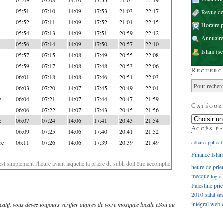
05:51
07:10
14:09
17:53
21:03
22:17
Revue d
05:52
07:11
14:09
17:52
21:01
22:15
Horaire p
05:54
07:13
14:09
17:51
20:59
22:12
Annuaire
05:56
07:14
14:09
17:50
20:57
22:10
Islam
(se
05:57
07:15
14:08
17:49
20:55
22:08
05:59
07:17
14:08
17:48
20:53
22:06
Recherc
06:01
07:18
14:08
17:46
20:51
22:03
06:03
07:20
14:07
17:45
20:49
22:01
e
06:04
07:21
14:07
17:44
20:47
21:59
Catégor
06:06
07:22
14:07
17:43
20:45
21:56
e
06:07
07:24
14:06
17:41
20:43
21:54
Accès p
06:09
07:25
14:06
17:40
20:41
21:52
re
06:11
07:26
14:06
17:39
20:39
21:49
adhan
applicat
Finance Isla
'est simplement l'heure avant laquelle la prière du subh doit être accomplie
heure de prie
mecque
logici
Palestine
prie
2010
salat
sm
intégral
web
dicatif, vous devez toujours vérifier auprès de votre mosquée locale et/ou au