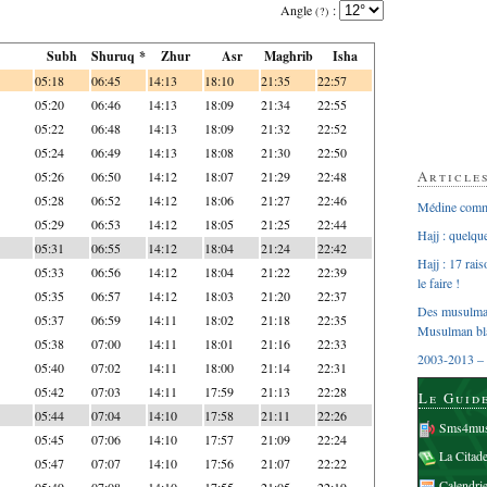
Angle
:
(?)
Subh
Shuruq *
Zhur
Asr
Maghrib
Isha
05:18
06:45
14:13
18:10
21:35
22:57
05:20
06:46
14:13
18:09
21:34
22:55
05:22
06:48
14:13
18:09
21:32
22:52
05:24
06:49
14:13
18:08
21:30
22:50
Article
05:26
06:50
14:12
18:07
21:29
22:48
05:28
06:52
14:12
18:06
21:27
22:46
Médine comme
05:29
06:53
14:12
18:05
21:25
22:44
Hajj : quelq
05:31
06:55
14:12
18:04
21:24
22:42
Hajj : 17 rai
05:33
06:56
14:12
18:04
21:22
22:39
le faire !
05:35
06:57
14:12
18:03
21:20
22:37
Des musulman
05:37
06:59
14:11
18:02
21:18
22:35
Musulman bl
05:38
07:00
14:11
18:01
21:16
22:33
2003-2013 – 
05:40
07:02
14:11
18:00
21:14
22:31
05:42
07:03
14:11
17:59
21:13
22:28
Le Guid
05:44
07:04
14:10
17:58
21:11
22:26
Sms4mus
05:45
07:06
14:10
17:57
21:09
22:24
La Citad
05:47
07:07
14:10
17:56
21:07
22:22
Calendri
05:49
07:08
14:10
17:55
21:05
22:19