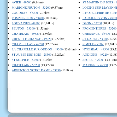
AVIRE - 49500
(9,14km)
ST MARTIN DU BOIS - 4
MARIGNE PEUTON - 53200
(9,57km)
LOIGNE SUR MAYENNE 
COUDRAY - 53200
(9,76km)
L HOTELLERIE DE FLEE 
POMMERIEUX - 53400
(10,18km)
LA JAILLE YVON - 4922
LOUVAINES - 49500
(10,84km)
DAON - 53200
(10,9km)
PEUTON - 53360
(11,55km)
FROMENTIERES - 53200
CHATELAIS - 49520
(11,93km)
CHERANCE - 53400
(12,
CHENILLE CHANGE - 49220
(12,53km)
ST GAULT - 53360
(12,58
CHAMBELLAY - 49220
(12,67km)
SIMPLE - 53360
(12,67km
LA CHAPELLE SUR OUDON - 49500
(13,04km)
NYOISEAU - 49500
(13,2
ST AUBIN DES BOIS - 28300
(13,26km)
ANDIGNE - 49220
(13,38
ST SULPICE - 53360
(13,38km)
SEGRE - 49500
(13,41km)
CHATELAIN - 53200
(13,47km)
MARIGNE - 49330
(13,65
ARGENTON NOTRE DAME - 53290
(13,8km)