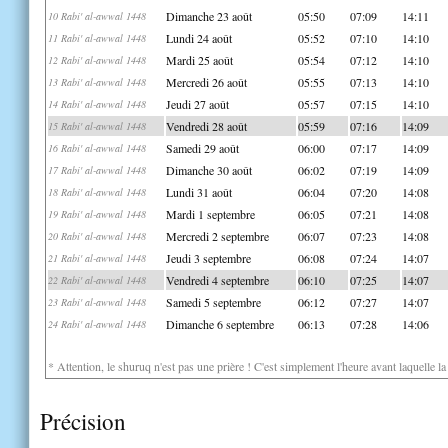
Dimanche 23 août
05:50
07:09
14:11
10 Rabi' al-awwal 1448
Lundi 24 août
05:52
07:10
14:10
11 Rabi' al-awwal 1448
Mardi 25 août
05:54
07:12
14:10
12 Rabi' al-awwal 1448
Mercredi 26 août
05:55
07:13
14:10
13 Rabi' al-awwal 1448
Jeudi 27 août
05:57
07:15
14:10
14 Rabi' al-awwal 1448
Vendredi 28 août
05:59
07:16
14:09
15 Rabi' al-awwal 1448
Samedi 29 août
06:00
07:17
14:09
16 Rabi' al-awwal 1448
Dimanche 30 août
06:02
07:19
14:09
17 Rabi' al-awwal 1448
Lundi 31 août
06:04
07:20
14:08
18 Rabi' al-awwal 1448
Mardi 1 septembre
06:05
07:21
14:08
19 Rabi' al-awwal 1448
Mercredi 2 septembre
06:07
07:23
14:08
20 Rabi' al-awwal 1448
Jeudi 3 septembre
06:08
07:24
14:07
21 Rabi' al-awwal 1448
Vendredi 4 septembre
06:10
07:25
14:07
22 Rabi' al-awwal 1448
Samedi 5 septembre
06:12
07:27
14:07
23 Rabi' al-awwal 1448
Dimanche 6 septembre
06:13
07:28
14:06
24 Rabi' al-awwal 1448
* Attention, le shuruq n'est pas une prière ! C'est simplement l'heure avant laquelle l
Précision