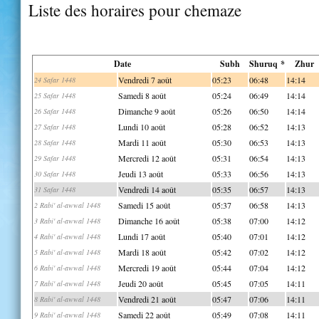
Liste des horaires pour chemaze
Date
Subh
Shuruq *
Zhur
Vendredi 7 août
05:23
06:48
14:14
24 Safar 1448
Samedi 8 août
05:24
06:49
14:14
25 Safar 1448
Dimanche 9 août
05:26
06:50
14:14
26 Safar 1448
Lundi 10 août
05:28
06:52
14:13
27 Safar 1448
Mardi 11 août
05:30
06:53
14:13
28 Safar 1448
Mercredi 12 août
05:31
06:54
14:13
29 Safar 1448
Jeudi 13 août
05:33
06:56
14:13
30 Safar 1448
Vendredi 14 août
05:35
06:57
14:13
31 Safar 1448
Samedi 15 août
05:37
06:58
14:13
2 Rabi' al-awwal 1448
Dimanche 16 août
05:38
07:00
14:12
3 Rabi' al-awwal 1448
Lundi 17 août
05:40
07:01
14:12
4 Rabi' al-awwal 1448
Mardi 18 août
05:42
07:02
14:12
5 Rabi' al-awwal 1448
Mercredi 19 août
05:44
07:04
14:12
6 Rabi' al-awwal 1448
Jeudi 20 août
05:45
07:05
14:11
7 Rabi' al-awwal 1448
Vendredi 21 août
05:47
07:06
14:11
8 Rabi' al-awwal 1448
Samedi 22 août
05:49
07:08
14:11
9 Rabi' al-awwal 1448