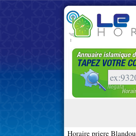
|
Horaire priere Blandou