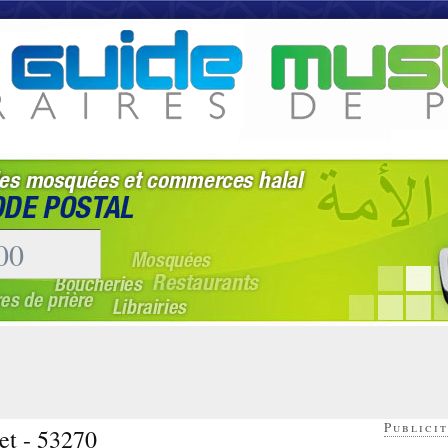
Publicit
et - 53270