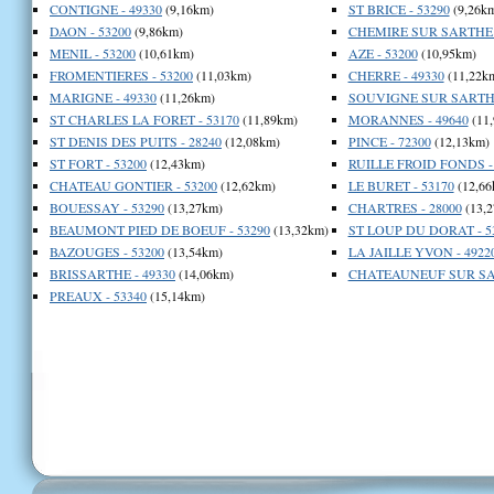
CONTIGNE - 49330
(9,16km)
ST BRICE - 53290
(9,26k
DAON - 53200
(9,86km)
CHEMIRE SUR SARTHE -
MENIL - 53200
(10,61km)
AZE - 53200
(10,95km)
FROMENTIERES - 53200
(11,03km)
CHERRE - 49330
(11,22k
MARIGNE - 49330
(11,26km)
SOUVIGNE SUR SARTHE
ST CHARLES LA FORET - 53170
(11,89km)
MORANNES - 49640
(11
ST DENIS DES PUITS - 28240
(12,08km)
PINCE - 72300
(12,13km)
ST FORT - 53200
(12,43km)
RUILLE FROID FONDS -
CHATEAU GONTIER - 53200
(12,62km)
LE BURET - 53170
(12,66
BOUESSAY - 53290
(13,27km)
CHARTRES - 28000
(13,2
BEAUMONT PIED DE BOEUF - 53290
(13,32km)
ST LOUP DU DORAT - 5
BAZOUGES - 53200
(13,54km)
LA JAILLE YVON - 4922
BRISSARTHE - 49330
(14,06km)
CHATEAUNEUF SUR SAR
PREAUX - 53340
(15,14km)