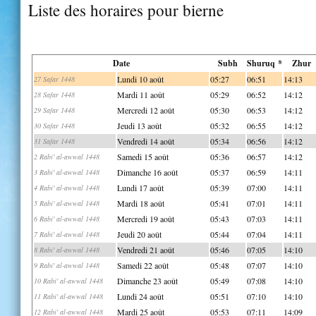
Liste des horaires pour bierne
Date
Subh
Shuruq *
Zhur
Lundi 10 août
05:27
06:51
14:13
27 Safar 1448
Mardi 11 août
05:29
06:52
14:12
28 Safar 1448
Mercredi 12 août
05:30
06:53
14:12
29 Safar 1448
Jeudi 13 août
05:32
06:55
14:12
30 Safar 1448
Vendredi 14 août
05:34
06:56
14:12
31 Safar 1448
Samedi 15 août
05:36
06:57
14:12
2 Rabi' al-awwal 1448
Dimanche 16 août
05:37
06:59
14:11
3 Rabi' al-awwal 1448
Lundi 17 août
05:39
07:00
14:11
4 Rabi' al-awwal 1448
Mardi 18 août
05:41
07:01
14:11
5 Rabi' al-awwal 1448
Mercredi 19 août
05:43
07:03
14:11
6 Rabi' al-awwal 1448
Jeudi 20 août
05:44
07:04
14:11
7 Rabi' al-awwal 1448
Vendredi 21 août
05:46
07:05
14:10
8 Rabi' al-awwal 1448
Samedi 22 août
05:48
07:07
14:10
9 Rabi' al-awwal 1448
Dimanche 23 août
05:49
07:08
14:10
10 Rabi' al-awwal 1448
Lundi 24 août
05:51
07:10
14:10
11 Rabi' al-awwal 1448
Mardi 25 août
05:53
07:11
14:09
12 Rabi' al-awwal 1448