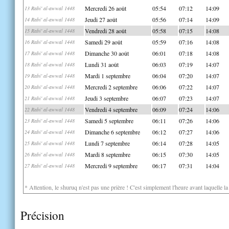
Mercredi 26 août
05:54
07:12
14:09
13 Rabi' al-awwal 1448
Jeudi 27 août
05:56
07:14
14:09
14 Rabi' al-awwal 1448
Vendredi 28 août
05:58
07:15
14:08
15 Rabi' al-awwal 1448
Samedi 29 août
05:59
07:16
14:08
16 Rabi' al-awwal 1448
Dimanche 30 août
06:01
07:18
14:08
17 Rabi' al-awwal 1448
Lundi 31 août
06:03
07:19
14:07
18 Rabi' al-awwal 1448
Mardi 1 septembre
06:04
07:20
14:07
19 Rabi' al-awwal 1448
Mercredi 2 septembre
06:06
07:22
14:07
20 Rabi' al-awwal 1448
Jeudi 3 septembre
06:07
07:23
14:07
21 Rabi' al-awwal 1448
Vendredi 4 septembre
06:09
07:24
14:06
22 Rabi' al-awwal 1448
Samedi 5 septembre
06:11
07:26
14:06
23 Rabi' al-awwal 1448
Dimanche 6 septembre
06:12
07:27
14:06
24 Rabi' al-awwal 1448
Lundi 7 septembre
06:14
07:28
14:05
25 Rabi' al-awwal 1448
Mardi 8 septembre
06:15
07:30
14:05
26 Rabi' al-awwal 1448
Mercredi 9 septembre
06:17
07:31
14:04
27 Rabi' al-awwal 1448
* Attention, le shuruq n'est pas une prière ! C'est simplement l'heure avant laquelle l
Précision