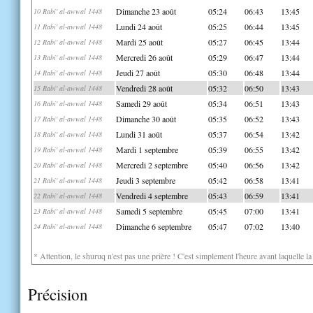
Dimanche 23 août
05:24
06:43
13:45
10 Rabi' al-awwal 1448
Lundi 24 août
05:25
06:44
13:45
11 Rabi' al-awwal 1448
Mardi 25 août
05:27
06:45
13:44
12 Rabi' al-awwal 1448
Mercredi 26 août
05:29
06:47
13:44
13 Rabi' al-awwal 1448
Jeudi 27 août
05:30
06:48
13:44
14 Rabi' al-awwal 1448
Vendredi 28 août
05:32
06:50
13:43
15 Rabi' al-awwal 1448
Samedi 29 août
05:34
06:51
13:43
16 Rabi' al-awwal 1448
Dimanche 30 août
05:35
06:52
13:43
17 Rabi' al-awwal 1448
Lundi 31 août
05:37
06:54
13:42
18 Rabi' al-awwal 1448
Mardi 1 septembre
05:39
06:55
13:42
19 Rabi' al-awwal 1448
Mercredi 2 septembre
05:40
06:56
13:42
20 Rabi' al-awwal 1448
Jeudi 3 septembre
05:42
06:58
13:41
21 Rabi' al-awwal 1448
Vendredi 4 septembre
05:43
06:59
13:41
22 Rabi' al-awwal 1448
Samedi 5 septembre
05:45
07:00
13:41
23 Rabi' al-awwal 1448
Dimanche 6 septembre
05:47
07:02
13:40
24 Rabi' al-awwal 1448
* Attention, le shuruq n'est pas une prière ! C'est simplement l'heure avant laquelle l
Précision