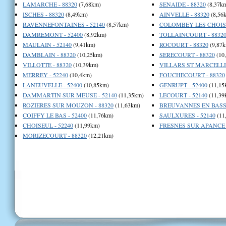
LAMARCHE - 88320
(7,68km)
SENAIDE - 88320
(8,37k
ISCHES - 88320
(8,49km)
AINVELLE - 88320
(8,56
RAVENNEFONTAINES - 52140
(8,57km)
COLOMBEY LES CHOISE
DAMREMONT - 52400
(8,92km)
TOLLAINCOURT - 8832
MAULAIN - 52140
(9,41km)
ROCOURT - 88320
(9,87k
DAMBLAIN - 88320
(10,25km)
SERECOURT - 88320
(10
VILLOTTE - 88320
(10,39km)
VILLARS ST MARCELLIN
MERREY - 52240
(10,4km)
FOUCHECOURT - 88320
LANEUVELLE - 52400
(10,85km)
GENRUPT - 52400
(11,15
DAMMARTIN SUR MEUSE - 52140
(11,35km)
LECOURT - 52140
(11,39
ROZIERES SUR MOUZON - 88320
(11,63km)
BREUVANNES EN BASSI
COIFFY LE BAS - 52400
(11,76km)
SAULXURES - 52140
(11
CHOISEUL - 52240
(11,99km)
FRESNES SUR APANCE -
MORIZECOURT - 88320
(12,21km)