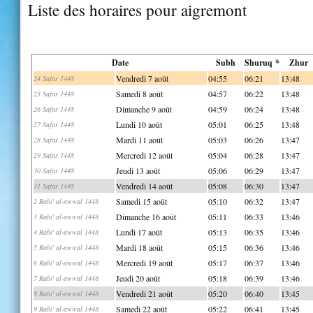
Liste des horaires pour aigremont
Date
Subh
Shuruq *
Zhur
Vendredi 7 août
04:55
06:21
13:48
24 Safar 1448
Samedi 8 août
04:57
06:22
13:48
25 Safar 1448
Dimanche 9 août
04:59
06:24
13:48
26 Safar 1448
Lundi 10 août
05:01
06:25
13:48
27 Safar 1448
Mardi 11 août
05:03
06:26
13:47
28 Safar 1448
Mercredi 12 août
05:04
06:28
13:47
29 Safar 1448
Jeudi 13 août
05:06
06:29
13:47
30 Safar 1448
Vendredi 14 août
05:08
06:30
13:47
31 Safar 1448
Samedi 15 août
05:10
06:32
13:47
2 Rabi' al-awwal 1448
Dimanche 16 août
05:11
06:33
13:46
3 Rabi' al-awwal 1448
Lundi 17 août
05:13
06:35
13:46
4 Rabi' al-awwal 1448
Mardi 18 août
05:15
06:36
13:46
5 Rabi' al-awwal 1448
Mercredi 19 août
05:17
06:37
13:46
6 Rabi' al-awwal 1448
Jeudi 20 août
05:18
06:39
13:46
7 Rabi' al-awwal 1448
Vendredi 21 août
05:20
06:40
13:45
8 Rabi' al-awwal 1448
Samedi 22 août
05:22
06:41
13:45
9 Rabi' al-awwal 1448