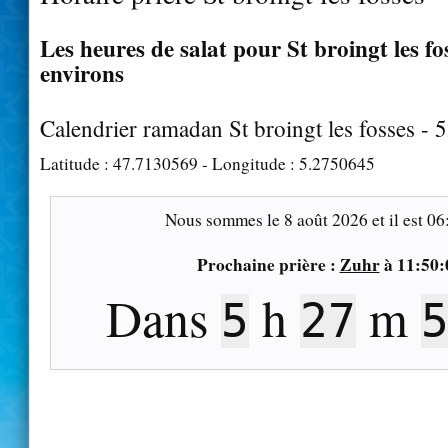
Les heures de salat pour St broingt les fos
environs
Calendrier ramadan St broingt les fosses - 
Latitude :
47.7130569
- Longitude :
5.2750645
Nous sommes le
8 août 2026
et il est
06
Prochaine prière :
Zuhr
à
11:50:
Dans
h
m
5
27