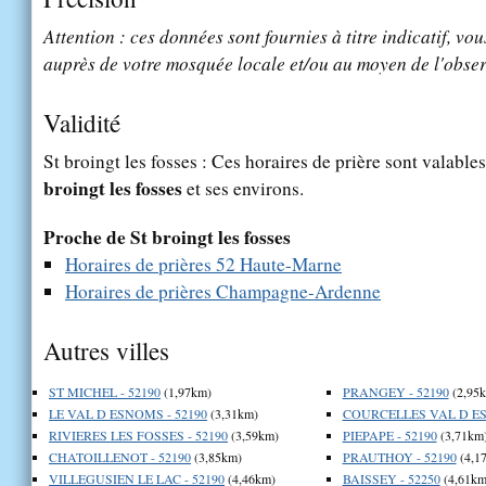
Attention : ces données sont fournies à titre indicatif, vou
auprès de votre mosquée locale et/ou au moyen de l'obser
Validité
St broingt les fosses : Ces horaires de prière sont valables
broingt les fosses
et ses environs.
Proche de St broingt les fosses
Horaires de prières 52 Haute-Marne
Horaires de prières Champagne-Ardenne
Autres villes
ST MICHEL - 52190
(1,97km)
PRANGEY - 52190
(2,95
LE VAL D ESNOMS - 52190
(3,31km)
COURCELLES VAL D ES
RIVIERES LES FOSSES - 52190
(3,59km)
PIEPAPE - 52190
(3,71km
CHATOILLENOT - 52190
(3,85km)
PRAUTHOY - 52190
(4,1
VILLEGUSIEN LE LAC - 52190
(4,46km)
BAISSEY - 52250
(4,61km