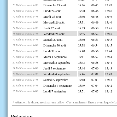
Dimanche 23 août
05:26
06:45
13:47
10 Rabi' al-awwal 1448
Lundi 24 août
05:28
06:46
13:46
11 Rabi' al-awwal 1448
Mardi 25 août
05:30
06:48
13:46
12 Rabi' al-awwal 1448
Mercredi 26 août
05:31
06:49
13:46
13 Rabi' al-awwal 1448
Jeudi 27 août
05:33
06:50
13:45
14 Rabi' al-awwal 1448
Vendredi 28 août
05:35
06:52
13:45
15 Rabi' al-awwal 1448
Samedi 29 août
05:36
06:53
13:45
16 Rabi' al-awwal 1448
Dimanche 30 août
05:38
06:54
13:45
17 Rabi' al-awwal 1448
Lundi 31 août
05:40
06:56
13:44
18 Rabi' al-awwal 1448
Mardi 1 septembre
05:41
06:57
13:44
19 Rabi' al-awwal 1448
Mercredi 2 septembre
05:43
06:58
13:44
20 Rabi' al-awwal 1448
Jeudi 3 septembre
05:44
07:00
13:43
21 Rabi' al-awwal 1448
Vendredi 4 septembre
05:46
07:01
13:43
22 Rabi' al-awwal 1448
Samedi 5 septembre
05:48
07:03
13:43
23 Rabi' al-awwal 1448
Dimanche 6 septembre
05:49
07:04
13:42
24 Rabi' al-awwal 1448
Lundi 7 septembre
05:51
07:05
13:42
25 Rabi' al-awwal 1448
* Attention, le shuruq n'est pas une prière ! C'est simplement l'heure avant laquelle l
Précision