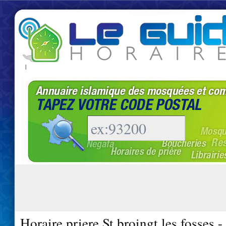
|
Horaire priere St broingt les fosses 