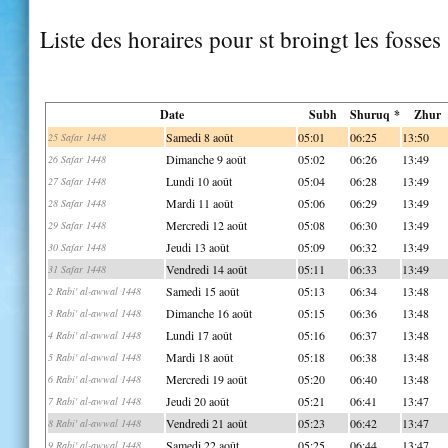
Liste des horaires pour st broingt les fosses
Date
Subh
Shuruq *
Zhur
Samedi 8 août
05:01
06:25
13:50
25 Safar 1448
Dimanche 9 août
05:02
06:26
13:49
26 Safar 1448
Lundi 10 août
05:04
06:28
13:49
27 Safar 1448
Mardi 11 août
05:06
06:29
13:49
28 Safar 1448
Mercredi 12 août
05:08
06:30
13:49
29 Safar 1448
Jeudi 13 août
05:09
06:32
13:49
30 Safar 1448
Vendredi 14 août
05:11
06:33
13:49
31 Safar 1448
Samedi 15 août
05:13
06:34
13:48
2 Rabi' al-awwal 1448
Dimanche 16 août
05:15
06:36
13:48
3 Rabi' al-awwal 1448
Lundi 17 août
05:16
06:37
13:48
4 Rabi' al-awwal 1448
Mardi 18 août
05:18
06:38
13:48
5 Rabi' al-awwal 1448
Mercredi 19 août
05:20
06:40
13:48
6 Rabi' al-awwal 1448
Jeudi 20 août
05:21
06:41
13:47
7 Rabi' al-awwal 1448
Vendredi 21 août
05:23
06:42
13:47
8 Rabi' al-awwal 1448
Samedi 22 août
05:25
06:44
13:47
9 Rabi' al-awwal 1448