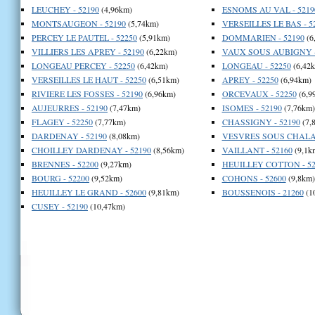
LEUCHEY - 52190
(4,96km)
ESNOMS AU VAL - 5219
MONTSAUGEON - 52190
(5,74km)
VERSEILLES LE BAS - 5
PERCEY LE PAUTEL - 52250
(5,91km)
DOMMARIEN - 52190
(6
VILLIERS LES APREY - 52190
(6,22km)
VAUX SOUS AUBIGNY -
LONGEAU PERCEY - 52250
(6,42km)
LONGEAU - 52250
(6,42
VERSEILLES LE HAUT - 52250
(6,51km)
APREY - 52250
(6,94km)
RIVIERE LES FOSSES - 52190
(6,96km)
ORCEVAUX - 52250
(6,9
AUJEURRES - 52190
(7,47km)
ISOMES - 52190
(7,76km)
FLAGEY - 52250
(7,77km)
CHASSIGNY - 52190
(7,
DARDENAY - 52190
(8,08km)
VESVRES SOUS CHALAN
CHOILLEY DARDENAY - 52190
(8,56km)
VAILLANT - 52160
(9,1k
BRENNES - 52200
(9,27km)
HEUILLEY COTTON - 52
BOURG - 52200
(9,52km)
COHONS - 52600
(9,8km)
HEUILLEY LE GRAND - 52600
(9,81km)
BOUSSENOIS - 21260
(1
CUSEY - 52190
(10,47km)