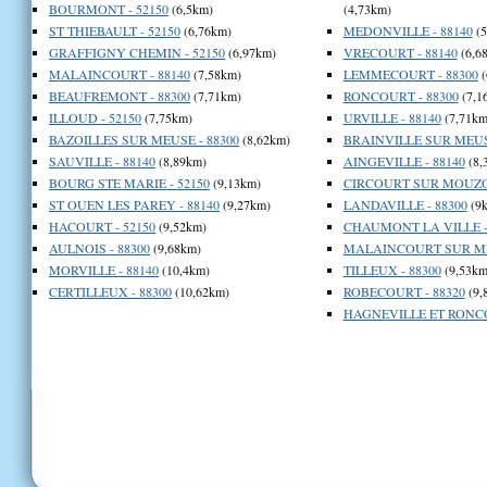
BOURMONT - 52150
(6,5km)
(4,73km)
ST THIEBAULT - 52150
(6,76km)
MEDONVILLE - 88140
(5
GRAFFIGNY CHEMIN - 52150
(6,97km)
VRECOURT - 88140
(6,6
MALAINCOURT - 88140
(7,58km)
LEMMECOURT - 88300
(
BEAUFREMONT - 88300
(7,71km)
RONCOURT - 88300
(7,1
ILLOUD - 52150
(7,75km)
URVILLE - 88140
(7,71km
BAZOILLES SUR MEUSE - 88300
(8,62km)
BRAINVILLE SUR MEUSE
SAUVILLE - 88140
(8,89km)
AINGEVILLE - 88140
(8,
BOURG STE MARIE - 52150
(9,13km)
CIRCOURT SUR MOUZON
ST OUEN LES PAREY - 88140
(9,27km)
LANDAVILLE - 88300
(9
HACOURT - 52150
(9,52km)
CHAUMONT LA VILLE -
AULNOIS - 88300
(9,68km)
MALAINCOURT SUR MEU
MORVILLE - 88140
(10,4km)
TILLEUX - 88300
(9,53km
CERTILLEUX - 88300
(10,62km)
ROBECOURT - 88320
(9,
HAGNEVILLE ET RONCO