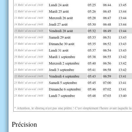
Lundi 24 août
05:25
06:44
13:45
11 Rabi' al-awwal 1448
Mardi 25 août
05:26
06:45
13:44
12 Rabi' al-awwal 1448
Mercredi 26 août
05:28
06:47
13:44
13 Rabi' al-awwal 1448
Jeudi 27 août
05:30
06:48
13:44
14 Rabi' al-awwal 1448
Vendredi 28 août
05:32
06:49
13:44
15 Rabi' al-awwal 1448
Samedi 29 août
05:33
06:51
13:43
16 Rabi' al-awwal 1448
Dimanche 30 août
05:35
06:52
13:43
17 Rabi' al-awwal 1448
Lundi 31 août
05:37
06:54
13:43
18 Rabi' al-awwal 1448
Mardi 1 septembre
05:38
06:55
13:42
19 Rabi' al-awwal 1448
Mercredi 2 septembre
05:40
06:56
13:42
20 Rabi' al-awwal 1448
Jeudi 3 septembre
05:41
06:58
13:42
21 Rabi' al-awwal 1448
Vendredi 4 septembre
05:43
06:59
13:41
22 Rabi' al-awwal 1448
Samedi 5 septembre
05:45
07:00
13:41
23 Rabi' al-awwal 1448
Dimanche 6 septembre
05:46
07:02
13:41
24 Rabi' al-awwal 1448
Lundi 7 septembre
05:48
07:03
13:40
25 Rabi' al-awwal 1448
* Attention, le shuruq n'est pas une prière ! C'est simplement l'heure avant laquelle l
Précision