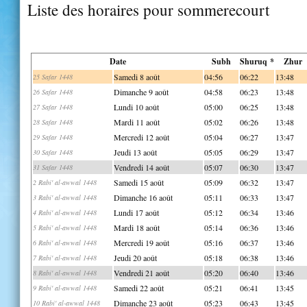
Liste des horaires pour sommerecourt
Date
Subh
Shuruq *
Zhur
Samedi 8 août
04:56
06:22
13:48
25 Safar 1448
Dimanche 9 août
04:58
06:23
13:48
26 Safar 1448
Lundi 10 août
05:00
06:25
13:48
27 Safar 1448
Mardi 11 août
05:02
06:26
13:48
28 Safar 1448
Mercredi 12 août
05:04
06:27
13:47
29 Safar 1448
Jeudi 13 août
05:05
06:29
13:47
30 Safar 1448
Vendredi 14 août
05:07
06:30
13:47
31 Safar 1448
Samedi 15 août
05:09
06:32
13:47
2 Rabi' al-awwal 1448
Dimanche 16 août
05:11
06:33
13:47
3 Rabi' al-awwal 1448
Lundi 17 août
05:12
06:34
13:46
4 Rabi' al-awwal 1448
Mardi 18 août
05:14
06:36
13:46
5 Rabi' al-awwal 1448
Mercredi 19 août
05:16
06:37
13:46
6 Rabi' al-awwal 1448
Jeudi 20 août
05:18
06:38
13:46
7 Rabi' al-awwal 1448
Vendredi 21 août
05:20
06:40
13:46
8 Rabi' al-awwal 1448
Samedi 22 août
05:21
06:41
13:45
9 Rabi' al-awwal 1448
Dimanche 23 août
05:23
06:43
13:45
10 Rabi' al-awwal 1448