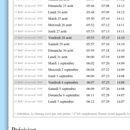
Dimanche 23 août
05:46
07:08
14:12
10 Rabi' al-awwal 1448
Lundi 24 août
05:48
07:09
14:12
11 Rabi' al-awwal 1448
Mardi 25 août
05:50
07:10
14:11
12 Rabi' al-awwal 1448
Mercredi 26 août
05:52
07:12
14:11
13 Rabi' al-awwal 1448
Jeudi 27 août
05:53
07:13
14:11
14 Rabi' al-awwal 1448
Vendredi 28 août
05:55
07:15
14:10
15 Rabi' al-awwal 1448
Samedi 29 août
05:57
07:16
14:10
16 Rabi' al-awwal 1448
Dimanche 30 août
05:59
07:18
14:10
17 Rabi' al-awwal 1448
Lundi 31 août
06:00
07:19
14:09
18 Rabi' al-awwal 1448
Mardi 1 septembre
06:02
07:20
14:09
19 Rabi' al-awwal 1448
Mercredi 2 septembre
06:04
07:22
14:09
20 Rabi' al-awwal 1448
Jeudi 3 septembre
06:06
07:23
14:08
21 Rabi' al-awwal 1448
Vendredi 4 septembre
06:07
07:25
14:08
22 Rabi' al-awwal 1448
Samedi 5 septembre
06:09
07:26
14:08
23 Rabi' al-awwal 1448
Dimanche 6 septembre
06:11
07:28
14:07
24 Rabi' al-awwal 1448
Lundi 7 septembre
06:12
07:29
14:07
25 Rabi' al-awwal 1448
* Attention, le shuruq n'est pas une prière ! C'est simplement l'heure avant laquelle l
Précision