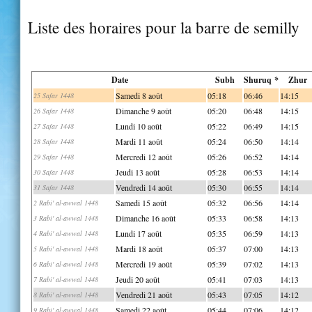
Liste des horaires pour la barre de semilly
Date
Subh
Shuruq *
Zhur
Samedi 8 août
05:18
06:46
14:15
25 Safar 1448
Dimanche 9 août
05:20
06:48
14:15
26 Safar 1448
Lundi 10 août
05:22
06:49
14:15
27 Safar 1448
Mardi 11 août
05:24
06:50
14:14
28 Safar 1448
Mercredi 12 août
05:26
06:52
14:14
29 Safar 1448
Jeudi 13 août
05:28
06:53
14:14
30 Safar 1448
Vendredi 14 août
05:30
06:55
14:14
31 Safar 1448
Samedi 15 août
05:32
06:56
14:14
2 Rabi' al-awwal 1448
Dimanche 16 août
05:33
06:58
14:13
3 Rabi' al-awwal 1448
Lundi 17 août
05:35
06:59
14:13
4 Rabi' al-awwal 1448
Mardi 18 août
05:37
07:00
14:13
5 Rabi' al-awwal 1448
Mercredi 19 août
05:39
07:02
14:13
6 Rabi' al-awwal 1448
Jeudi 20 août
05:41
07:03
14:13
7 Rabi' al-awwal 1448
Vendredi 21 août
05:43
07:05
14:12
8 Rabi' al-awwal 1448
Samedi 22 août
05:44
07:06
14:12
9 Rabi' al-awwal 1448