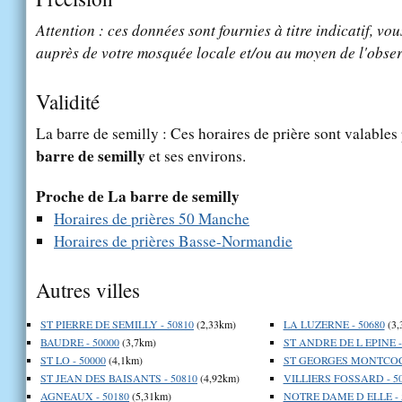
Attention : ces données sont fournies à titre indicatif, vou
auprès de votre mosquée locale et/ou au moyen de l'obser
Validité
La barre de semilly : Ces horaires de prière sont valables 
barre de semilly
et ses environs.
Proche de La barre de semilly
Horaires de prières 50 Manche
Horaires de prières Basse-Normandie
Autres villes
ST PIERRE DE SEMILLY - 50810
(2,33km)
LA LUZERNE - 50680
(3,
BAUDRE - 50000
(3,7km)
ST ANDRE DE L EPINE -
ST LO - 50000
(4,1km)
ST GEORGES MONTCOCQ
ST JEAN DES BAISANTS - 50810
(4,92km)
VILLIERS FOSSARD - 5
AGNEAUX - 50180
(5,31km)
NOTRE DAME D ELLE - 