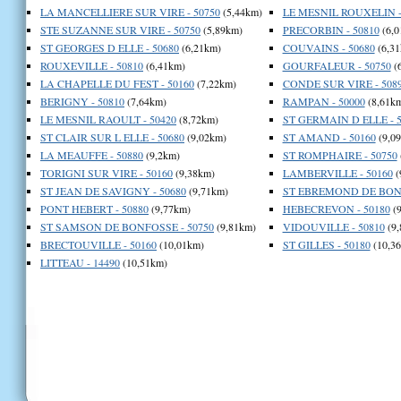
LA MANCELLIERE SUR VIRE - 50750
(5,44km)
LE MESNIL ROUXELIN -
STE SUZANNE SUR VIRE - 50750
(5,89km)
PRECORBIN - 50810
(6,0
ST GEORGES D ELLE - 50680
(6,21km)
COUVAINS - 50680
(6,31
ROUXEVILLE - 50810
(6,41km)
GOURFALEUR - 50750
(
LA CHAPELLE DU FEST - 50160
(7,22km)
CONDE SUR VIRE - 508
BERIGNY - 50810
(7,64km)
RAMPAN - 50000
(8,61k
LE MESNIL RAOULT - 50420
(8,72km)
ST GERMAIN D ELLE - 5
ST CLAIR SUR L ELLE - 50680
(9,02km)
ST AMAND - 50160
(9,0
LA MEAUFFE - 50880
(9,2km)
ST ROMPHAIRE - 50750
TORIGNI SUR VIRE - 50160
(9,38km)
LAMBERVILLE - 50160
(
ST JEAN DE SAVIGNY - 50680
(9,71km)
ST EBREMOND DE BONF
PONT HEBERT - 50880
(9,77km)
HEBECREVON - 50180
(9
ST SAMSON DE BONFOSSE - 50750
(9,81km)
VIDOUVILLE - 50810
(9,
BRECTOUVILLE - 50160
(10,01km)
ST GILLES - 50180
(10,3
LITTEAU - 14490
(10,51km)