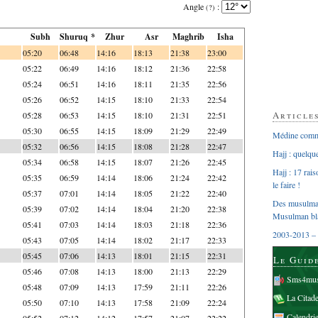
Angle
:
(?)
Subh
Shuruq *
Zhur
Asr
Maghrib
Isha
05:20
06:48
14:16
18:13
21:38
23:00
05:22
06:49
14:16
18:12
21:36
22:58
05:24
06:51
14:16
18:11
21:35
22:56
05:26
06:52
14:15
18:10
21:33
22:54
Article
05:28
06:53
14:15
18:10
21:31
22:51
05:30
06:55
14:15
18:09
21:29
22:49
Médine comme
05:32
06:56
14:15
18:08
21:28
22:47
Hajj : quelq
05:34
06:58
14:15
18:07
21:26
22:45
Hajj : 17 rai
05:35
06:59
14:14
18:06
21:24
22:42
le faire !
05:37
07:01
14:14
18:05
21:22
22:40
Des musulman
05:39
07:02
14:14
18:04
21:20
22:38
Musulman bl
05:41
07:03
14:14
18:03
21:18
22:36
2003-2013 – 
05:43
07:05
14:14
18:02
21:17
22:33
05:45
07:06
14:13
18:01
21:15
22:31
Le Guid
05:46
07:08
14:13
18:00
21:13
22:29
Sms4mus
05:48
07:09
14:13
17:59
21:11
22:26
La Citad
05:50
07:10
14:13
17:58
21:09
22:24
Calendri
05:52
07:12
14:12
17:57
21:07
22:22