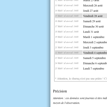
Mercredi 26 août
13 Rabi' al-awwal 1448
Jeudi 27 août
14 Rabi' al-awwal 1448
Vendredi 28 août
15 Rabi' al-awwal 1448
Samedi 29 août
16 Rabi' al-awwal 1448
Dimanche 30 août
17 Rabi' al-awwal 1448
Lundi 31 août
18 Rabi' al-awwal 1448
Mardi 1 septembre
19 Rabi' al-awwal 1448
Mercredi 2 septembr
20 Rabi' al-awwal 1448
Jeudi 3 septembre
21 Rabi' al-awwal 1448
Vendredi 4 septembr
22 Rabi' al-awwal 1448
Samedi 5 septembre
23 Rabi' al-awwal 1448
Dimanche 6 septemb
24 Rabi' al-awwal 1448
Lundi 7 septembre
25 Rabi' al-awwal 1448
* Attention, le shuruq n'est pas une prière ! C
Précision
Attention : ces données sont fournies à titre in
moyen de l'observation.