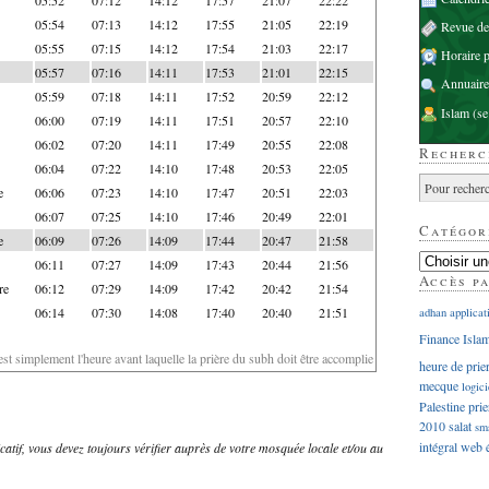
05:54
07:13
14:12
17:55
21:05
22:19
Revue d
05:55
07:15
14:12
17:54
21:03
22:17
Horaire p
05:57
07:16
14:11
17:53
21:01
22:15
Annuaire
05:59
07:18
14:11
17:52
20:59
22:12
Islam
(se
06:00
07:19
14:11
17:51
20:57
22:10
06:02
07:20
14:11
17:49
20:55
22:08
Recherc
06:04
07:22
14:10
17:48
20:53
22:05
e
06:06
07:23
14:10
17:47
20:51
22:03
06:07
07:25
14:10
17:46
20:49
22:01
Catégor
e
06:09
07:26
14:09
17:44
20:47
21:58
06:11
07:27
14:09
17:43
20:44
21:56
Accès p
re
06:12
07:29
14:09
17:42
20:42
21:54
06:14
07:30
14:08
17:40
20:40
21:51
adhan
applicat
Finance Isla
'est simplement l'heure avant laquelle la prière du subh doit être accomplie
heure de prie
mecque
logici
Palestine
prie
2010
salat
sm
intégral
web
dicatif, vous devez toujours vérifier auprès de votre mosquée locale et/ou au