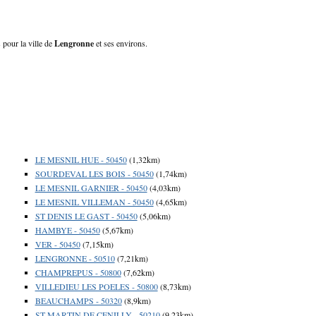
 pour la ville de
Lengronne
et ses environs.
LE MESNIL HUE - 50450
(1,32km)
SOURDEVAL LES BOIS - 50450
(1,74km)
LE MESNIL GARNIER - 50450
(4,03km)
LE MESNIL VILLEMAN - 50450
(4,65km)
ST DENIS LE GAST - 50450
(5,06km)
HAMBYE - 50450
(5,67km)
VER - 50450
(7,15km)
LENGRONNE - 50510
(7,21km)
CHAMPREPUS - 50800
(7,62km)
VILLEDIEU LES POELES - 50800
(8,73km)
BEAUCHAMPS - 50320
(8,9km)
ST MARTIN DE CENILLY - 50210
(9,23km)