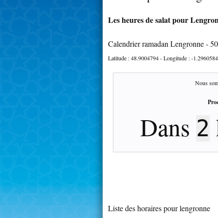
Les heures de salat pour Lengron
Calendrier ramadan Lengronne - 5
Latitude :
48.9004794
- Longitude :
-1.2960584
Nous som
Proc
Dans
2
Liste des horaires pour lengronne