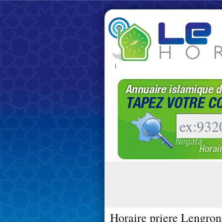
|
Horaire priere Lengron