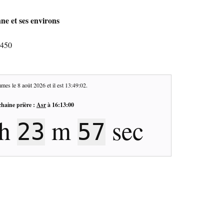
ne et ses environs
0450
mes le
8 août 2026
et il est
13:49:03
.
haine prière :
Asr
à
16:13:00
h
m
sec
23
56