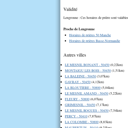
Validité
Lengronne : Ces horaires de prière sont valables
Proche de Lengronne
Horaires de prières 50 Manche
Horaires de prières Basse-Normandie
Autres villes
LE MESNIL BONANT - 50450
(0,22km)
MONTAIGU LES BOIS - 50450
(1,51km)
LA BALEINE - 50450
(3,07km)
GAVRAY - 50450
(4,12km)
LA BLOUTIERE - 50800
(5,04km)
LE MESNIL AMAND - 50450
(5,22km)
FLEURY - 50800
(6,07km)
GRIMESNIL - 50450
(7,17km)
LE MESNIL ROGUES - 50450
(7,54km)
PERCY - 50410
(7,87km)
LA COLOMBE - 50800
(8,83km)
MAUPERTUIS - 50410
(9,23km)