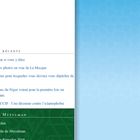
s récents
 si vous y étiez
ues photos en vrac de La Mecque
sons pour lesquelles vous devriez vous dépêcher de
s du Niger voient pour la première fois un
anc
CCIF : Une décennie contre l’islamophobie
e Musulman
lim
elle du Musulman
er Ramadan 2019