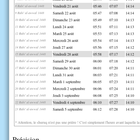
Vendredi 21 août
05:46
07:07
14:14
8 Rabi' al-awwal 1448
Samedi 22 août
05:47
07:08
14:14
9 Rabi' al-awwal 1448
Dimanche 23 août
05:49
07:10
14:13
10 Rabi' al-awwal 1448
Lundi 24 août
05:51
07:11
14:13
11 Rabi' al-awwal 1448
Mardi 25 août
05:53
07:13
14:13
12 Rabi' al-awwal 1448
Mercredi 26 août
05:54
07:14
14:13
13 Rabi' al-awwal 1448
Jeudi 27 août
05:56
07:15
14:12
14 Rabi' al-awwal 1448
Vendredi 28 août
05:58
07:17
14:12
15 Rabi' al-awwal 1448
Samedi 29 août
06:00
07:18
14:12
16 Rabi' al-awwal 1448
Dimanche 30 août
06:01
07:20
14:11
17 Rabi' al-awwal 1448
Lundi 31 août
06:03
07:21
14:11
18 Rabi' al-awwal 1448
Mardi 1 septembre
06:05
07:23
14:11
19 Rabi' al-awwal 1448
Mercredi 2 septembre
06:06
07:24
14:11
20 Rabi' al-awwal 1448
Jeudi 3 septembre
06:08
07:25
14:10
21 Rabi' al-awwal 1448
Vendredi 4 septembre
06:10
07:27
14:10
22 Rabi' al-awwal 1448
Samedi 5 septembre
06:12
07:28
14:10
23 Rabi' al-awwal 1448
* Attention, le shuruq n'est pas une prière ! C'est simplement l'heure avant laquelle l
Précision