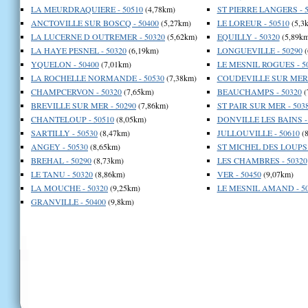
LA MEURDRAQUIERE - 50510
(4,78km)
ST PIERRE LANGERS - 5
ANCTOVILLE SUR BOSCQ - 50400
(5,27km)
LE LOREUR - 50510
(5,3
LA LUCERNE D OUTREMER - 50320
(5,62km)
EQUILLY - 50320
(5,89km
LA HAYE PESNEL - 50320
(6,19km)
LONGUEVILLE - 50290
(
YQUELON - 50400
(7,01km)
LE MESNIL ROGUES - 5
LA ROCHELLE NORMANDE - 50530
(7,38km)
COUDEVILLE SUR MER -
CHAMPCERVON - 50320
(7,65km)
BEAUCHAMPS - 50320
(
BREVILLE SUR MER - 50290
(7,86km)
ST PAIR SUR MER - 503
CHANTELOUP - 50510
(8,05km)
DONVILLE LES BAINS -
SARTILLY - 50530
(8,47km)
JULLOUVILLE - 50610
(8
ANGEY - 50530
(8,65km)
ST MICHEL DES LOUPS 
BREHAL - 50290
(8,73km)
LES CHAMBRES - 50320
LE TANU - 50320
(8,86km)
VER - 50450
(9,07km)
LA MOUCHE - 50320
(9,25km)
LE MESNIL AMAND - 50
GRANVILLE - 50400
(9,8km)