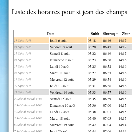
Liste des horaires pour st jean des champs
Date
Subh
Shuruq *
Zhur
Jeudi 6 août
05:18
06:46
14:17
23 Safar 1448
Vendredi 7 août
05:20
06:47
14:17
24 Safar 1448
Samedi 8 août
05:22
06:49
14:17
25 Safar 1448
Dimanche 9 août
05:23
06:50
14:16
26 Safar 1448
Lundi 10 août
05:25
06:52
14:16
27 Safar 1448
Mardi 11 août
05:27
06:53
14:16
28 Safar 1448
Mercredi 12 août
05:29
06:54
14:16
29 Safar 1448
Jeudi 13 août
05:31
06:56
14:16
30 Safar 1448
Vendredi 14 août
05:33
06:57
14:16
31 Safar 1448
Samedi 15 août
05:35
06:59
14:15
2 Rabi' al-awwal 1448
Dimanche 16 août
05:36
07:00
14:15
3 Rabi' al-awwal 1448
Lundi 17 août
05:38
07:01
14:15
4 Rabi' al-awwal 1448
Mardi 18 août
05:40
07:03
14:15
5 Rabi' al-awwal 1448
Mercredi 19 août
05:42
07:04
14:14
6 Rabi' al-awwal 1448
Jeudi 20 août
05:44
07:06
14:14
7 Rabi' al-awwal 1448