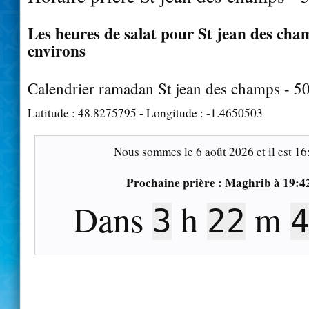
Les heures de salat pour St jean des cham
environs
Calendrier ramadan St jean des champs - 5
Latitude :
48.8275795
- Longitude :
-1.4650503
Nous sommes le
6 août 2026
et il est
16
Prochaine prière :
Maghrib
à
19:4
Dans
h
m
3
22