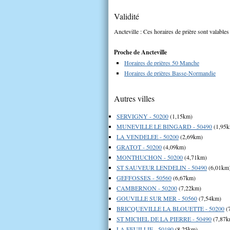
Validité
Ancteville : Ces horaires de prière sont valables
Proche de Ancteville
Horaires de prières 50 Manche
Horaires de prières Basse-Normandie
Autres villes
SERVIGNY - 50200
(1,15km)
MUNEVILLE LE BINGARD - 50490
(1,95
LA VENDELEE - 50200
(2,69km)
GRATOT - 50200
(4,09km)
MONTHUCHON - 50200
(4,71km)
ST SAUVEUR LENDELIN - 50490
(6,01km
GEFFOSSES - 50560
(6,67km)
CAMBERNON - 50200
(7,22km)
GOUVILLE SUR MER - 50560
(7,54km)
BRICQUEVILLE LA BLOUETTE - 50200
(
ST MICHEL DE LA PIERRE - 50490
(7,87k
LA FEUILLIE - 50190
(8,25km)