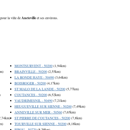
 pour la ville de
Ancteville
et ses environs.
MONTSURVENT - 50200
(1,94km)
km)
BRAINVILLE - 50200
(2,55km)
LA RONDE HAYE - 50490
(3,64km)
BOISROGER - 50200
(4,17km)
ST MALO DE LA LANDE - 50200
(5,77km)
)
COUTANCES - 50200
(6,52km)
VAUDRIMESNIL - 50490
(7,21km)
HEUGUEVILLE SUR SIENNE - 50200
(7,49km)
ANNEVILLE SUR MER - 50560
(7,65km)
7,74km)
ST PIERRE DE COUTANCES - 50200
(7,8km)
m)
TOURVILLE SUR SIENNE - 50200
(8,18km)
PIROU - 50770
(8,29km)