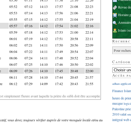
05:52
07:12
14:13
17:57
21:08
22:23
Revue d
05:53
07:14
14:13
17:56
21:06
22:21
Horaire p
05:55
07:15
14:12
17:55
21:04
22:19
Annuaire
05:57
07:16
14:12
17:54
21:02
22:16
Islam
(se
05:59
07:18
14:12
17:53
21:00
22:14
06:01
07:19
14:12
17:51
20:58
22:11
Recherc
06:02
07:21
14:11
17:50
20:56
22:09
06:04
07:22
14:11
17:49
20:54
22:07
e
06:06
07:24
14:11
17:48
20:52
22:04
Catégor
06:07
07:25
14:10
17:46
20:50
22:02
e
06:09
07:26
14:10
17:45
20:48
22:00
Accès p
06:11
07:28
14:10
17:44
20:45
21:57
re
06:12
07:29
14:09
17:42
20:43
21:55
adhan
applicat
Finance Isla
'est simplement l'heure avant laquelle la prière du subh doit être accomplie
heure de prie
mecque
logici
Palestine
prie
2010
salat
sm
intégral
web
dicatif, vous devez toujours vérifier auprès de votre mosquée locale et/ou au