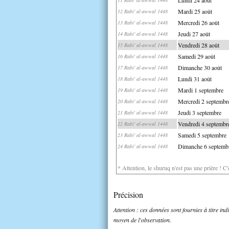
Mardi 25 août
12 Rabi' al-awwal 1448
Mercredi 26 août
13 Rabi' al-awwal 1448
Jeudi 27 août
14 Rabi' al-awwal 1448
Vendredi 28 août
15 Rabi' al-awwal 1448
Samedi 29 août
16 Rabi' al-awwal 1448
Dimanche 30 août
17 Rabi' al-awwal 1448
Lundi 31 août
18 Rabi' al-awwal 1448
Mardi 1 septembre
19 Rabi' al-awwal 1448
Mercredi 2 septembr
20 Rabi' al-awwal 1448
Jeudi 3 septembre
21 Rabi' al-awwal 1448
Vendredi 4 septembr
22 Rabi' al-awwal 1448
Samedi 5 septembre
23 Rabi' al-awwal 1448
Dimanche 6 septemb
24 Rabi' al-awwal 1448
* Attention, le shuruq n'est pas une prière ! C
Précision
Attention : ces données sont fournies à titre in
moyen de l'observation.