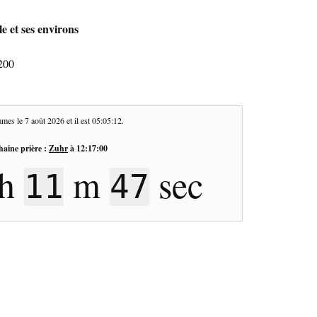
e et ses environs
0200
mes le
7 août 2026
et il est
05:05:13
.
haine prière :
Zuhr
à
12:17:00
h
m
sec
11
46