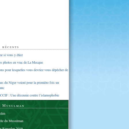
s récents
 si vous y étiez
ues photos en vrac de La Mecque
sons pour lesquelles vous devriez vous dépêcher de
s du Niger voient pour la première fois un
anc
CCIF : Une décennie contre l’islamophobie
e Musulman
lim
elle du Musulman
er Ramadan 2019