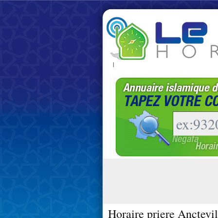
|
Horaire priere Anctevil