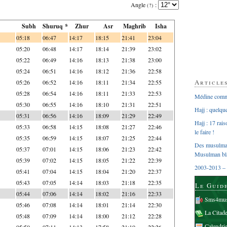
Angle
:
(?)
Subh
Shuruq *
Zhur
Asr
Maghrib
Isha
05:18
06:47
14:17
18:15
21:41
23:04
05:20
06:48
14:17
18:14
21:39
23:02
05:22
06:49
14:16
18:13
21:38
23:00
05:24
06:51
14:16
18:12
21:36
22:58
Article
05:26
06:52
14:16
18:11
21:34
22:55
05:28
06:54
14:16
18:11
21:33
22:53
Médine comme
05:30
06:55
14:16
18:10
21:31
22:51
Hajj : quelq
05:31
06:56
14:16
18:09
21:29
22:49
Hajj : 17 rai
05:33
06:58
14:15
18:08
21:27
22:46
le faire !
05:35
06:59
14:15
18:07
21:25
22:44
Des musulman
05:37
07:01
14:15
18:06
21:23
22:42
Musulman bl
05:39
07:02
14:15
18:05
21:22
22:39
2003-2013 – 
05:41
07:04
14:15
18:04
21:20
22:37
05:43
07:05
14:14
18:03
21:18
22:35
Le Guid
05:44
07:06
14:14
18:02
21:16
22:33
Sms4mus
05:46
07:08
14:14
18:01
21:14
22:30
La Citad
05:48
07:09
14:14
18:00
21:12
22:28
Calendri
05:50
07:11
14:13
17:58
21:10
22:26