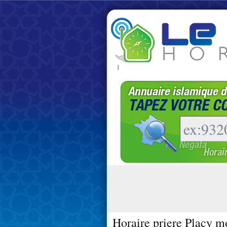
|
Horaire priere Placy m