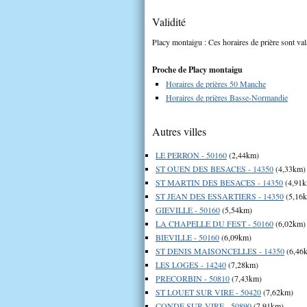
Validité
Placy montaigu : Ces horaires de prière sont val
Proche de Placy montaigu
Horaires de prières 50 Manche
Horaires de prières Basse-Normandie
Autres villes
LE PERRON - 50160
(2,44km)
ST OUEN DES BESACES - 14350
(4,33km)
ST MARTIN DES BESACES - 14350
(4,91
ST JEAN DES ESSARTIERS - 14350
(5,16
GIEVILLE - 50160
(5,54km)
LA CHAPELLE DU FEST - 50160
(6,02km)
BIEVILLE - 50160
(6,09km)
ST DENIS MAISONCELLES - 14350
(6,46
LES LOGES - 14240
(7,28km)
PRECORBIN - 50810
(7,43km)
ST LOUET SUR VIRE - 50420
(7,62km)
CONDE SUR VIRE - 50890
(7,91km)