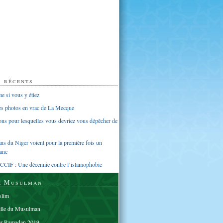
s récents
 si vous y étiez
ues photos en vrac de La Mecque
sons pour lesquelles vous devriez vous dépêcher de
s du Niger voient pour la première fois un
anc
CCIF : Une décennie contre l’islamophobie
e Musulman
lim
elle du Musulman
er Ramadan 2019