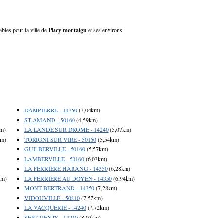
ables pour la ville de
Placy montaigu
et ses environs.
DAMPIERRE - 14350
(3,04km)
ST AMAND - 50160
(4,59km)
km)
LA LANDE SUR DROME - 14240
(5,07km)
km)
TORIGNI SUR VIRE - 50160
(5,54km)
GUILBERVILLE - 50160
(5,57km)
LAMBERVILLE - 50160
(6,03km)
LA FERRIERE HARANG - 14350
(6,28km)
km)
LA FERRIERE AU DOYEN - 14350
(6,94km)
MONT BERTRAND - 14350
(7,28km)
VIDOUVILLE - 50810
(7,57km)
LA VACQUERIE - 14240
(7,72km)
SEPT VENTS - 14240
(8,03km)