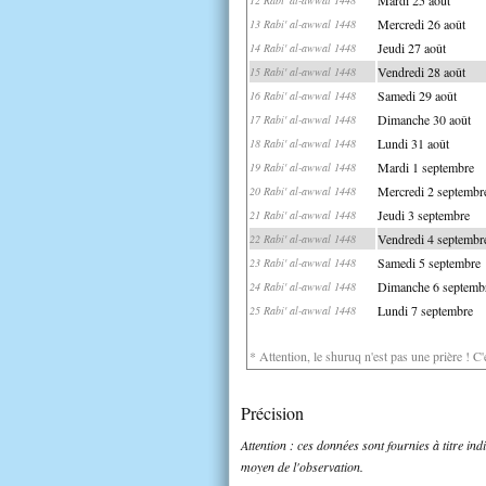
Mercredi 26 août
13 Rabi' al-awwal 1448
Jeudi 27 août
14 Rabi' al-awwal 1448
Vendredi 28 août
15 Rabi' al-awwal 1448
Samedi 29 août
16 Rabi' al-awwal 1448
Dimanche 30 août
17 Rabi' al-awwal 1448
Lundi 31 août
18 Rabi' al-awwal 1448
Mardi 1 septembre
19 Rabi' al-awwal 1448
Mercredi 2 septembr
20 Rabi' al-awwal 1448
Jeudi 3 septembre
21 Rabi' al-awwal 1448
Vendredi 4 septembr
22 Rabi' al-awwal 1448
Samedi 5 septembre
23 Rabi' al-awwal 1448
Dimanche 6 septemb
24 Rabi' al-awwal 1448
Lundi 7 septembre
25 Rabi' al-awwal 1448
* Attention, le shuruq n'est pas une prière ! C
Précision
Attention : ces données sont fournies à titre in
moyen de l'observation.