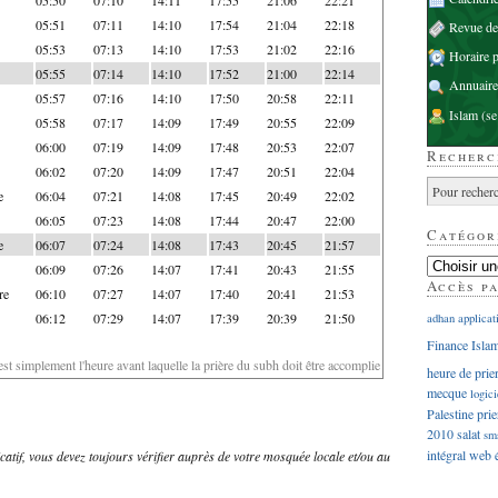
05:51
07:11
14:10
17:54
21:04
22:18
Revue d
05:53
07:13
14:10
17:53
21:02
22:16
Horaire p
05:55
07:14
14:10
17:52
21:00
22:14
Annuaire
05:57
07:16
14:10
17:50
20:58
22:11
Islam
(se
05:58
07:17
14:09
17:49
20:55
22:09
06:00
07:19
14:09
17:48
20:53
22:07
Recherc
06:02
07:20
14:09
17:47
20:51
22:04
e
06:04
07:21
14:08
17:45
20:49
22:02
06:05
07:23
14:08
17:44
20:47
22:00
Catégor
e
06:07
07:24
14:08
17:43
20:45
21:57
06:09
07:26
14:07
17:41
20:43
21:55
Accès p
re
06:10
07:27
14:07
17:40
20:41
21:53
06:12
07:29
14:07
17:39
20:39
21:50
adhan
applicat
Finance Isla
'est simplement l'heure avant laquelle la prière du subh doit être accomplie
heure de prie
mecque
logici
Palestine
prie
2010
salat
sm
intégral
web
dicatif, vous devez toujours vérifier auprès de votre mosquée locale et/ou au