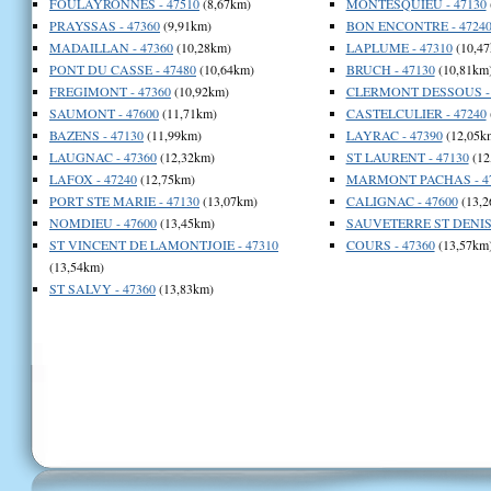
FOULAYRONNES - 47510
(8,67km)
MONTESQUIEU - 47130
PRAYSSAS - 47360
(9,91km)
BON ENCONTRE - 4724
MADAILLAN - 47360
(10,28km)
LAPLUME - 47310
(10,47
PONT DU CASSE - 47480
(10,64km)
BRUCH - 47130
(10,81km
FREGIMONT - 47360
(10,92km)
CLERMONT DESSOUS - 
SAUMONT - 47600
(11,71km)
CASTELCULIER - 47240
BAZENS - 47130
(11,99km)
LAYRAC - 47390
(12,05k
LAUGNAC - 47360
(12,32km)
ST LAURENT - 47130
(12
LAFOX - 47240
(12,75km)
MARMONT PACHAS - 4
PORT STE MARIE - 47130
(13,07km)
CALIGNAC - 47600
(13,2
NOMDIEU - 47600
(13,45km)
SAUVETERRE ST DENIS 
ST VINCENT DE LAMONTJOIE - 47310
COURS - 47360
(13,57km
(13,54km)
ST SALVY - 47360
(13,83km)