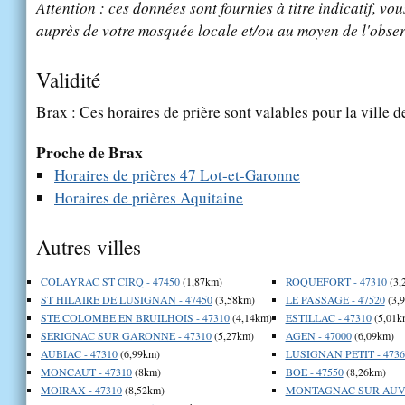
Attention : ces données sont fournies à titre indicatif, vou
auprès de votre mosquée locale et/ou au moyen de l'obser
Validité
Brax : Ces horaires de prière sont valables pour la ville 
Proche de Brax
Horaires de prières 47 Lot-et-Garonne
Horaires de prières Aquitaine
Autres villes
COLAYRAC ST CIRQ - 47450
(1,87km)
ROQUEFORT - 47310
(3,
ST HILAIRE DE LUSIGNAN - 47450
(3,58km)
LE PASSAGE - 47520
(3,
STE COLOMBE EN BRUILHOIS - 47310
(4,14km)
ESTILLAC - 47310
(5,01k
SERIGNAC SUR GARONNE - 47310
(5,27km)
AGEN - 47000
(6,09km)
AUBIAC - 47310
(6,99km)
LUSIGNAN PETIT - 4736
MONCAUT - 47310
(8km)
BOE - 47550
(8,26km)
MOIRAX - 47310
(8,52km)
MONTAGNAC SUR AUVI