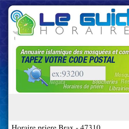
|
Horaire priere Brax - 47310