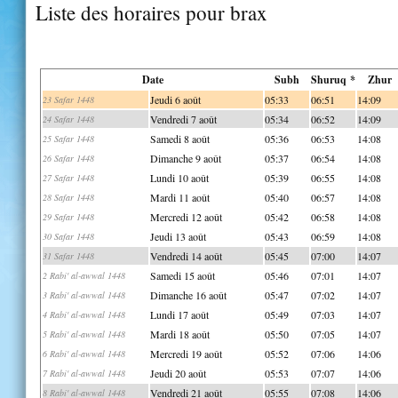
Liste des horaires pour brax
Date
Subh
Shuruq *
Zhur
Jeudi 6 août
05:33
06:51
14:09
23 Safar 1448
Vendredi 7 août
05:34
06:52
14:09
24 Safar 1448
Samedi 8 août
05:36
06:53
14:08
25 Safar 1448
Dimanche 9 août
05:37
06:54
14:08
26 Safar 1448
Lundi 10 août
05:39
06:55
14:08
27 Safar 1448
Mardi 11 août
05:40
06:57
14:08
28 Safar 1448
Mercredi 12 août
05:42
06:58
14:08
29 Safar 1448
Jeudi 13 août
05:43
06:59
14:08
30 Safar 1448
Vendredi 14 août
05:45
07:00
14:07
31 Safar 1448
Samedi 15 août
05:46
07:01
14:07
2 Rabi' al-awwal 1448
Dimanche 16 août
05:47
07:02
14:07
3 Rabi' al-awwal 1448
Lundi 17 août
05:49
07:03
14:07
4 Rabi' al-awwal 1448
Mardi 18 août
05:50
07:05
14:07
5 Rabi' al-awwal 1448
Mercredi 19 août
05:52
07:06
14:06
6 Rabi' al-awwal 1448
Jeudi 20 août
05:53
07:07
14:06
7 Rabi' al-awwal 1448
Vendredi 21 août
05:55
07:08
14:06
8 Rabi' al-awwal 1448