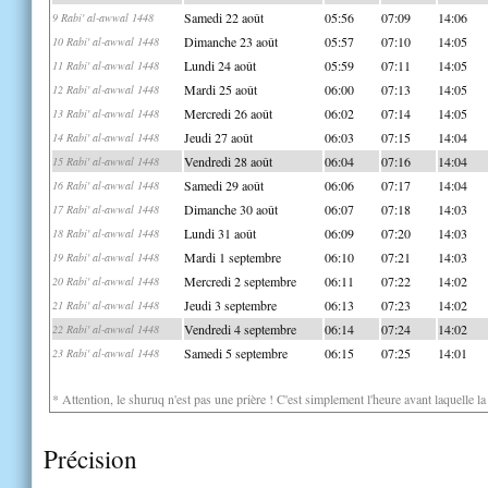
Samedi 22 août
05:56
07:09
14:06
9 Rabi' al-awwal 1448
Dimanche 23 août
05:57
07:10
14:05
10 Rabi' al-awwal 1448
Lundi 24 août
05:59
07:11
14:05
11 Rabi' al-awwal 1448
Mardi 25 août
06:00
07:13
14:05
12 Rabi' al-awwal 1448
Mercredi 26 août
06:02
07:14
14:05
13 Rabi' al-awwal 1448
Jeudi 27 août
06:03
07:15
14:04
14 Rabi' al-awwal 1448
Vendredi 28 août
06:04
07:16
14:04
15 Rabi' al-awwal 1448
Samedi 29 août
06:06
07:17
14:04
16 Rabi' al-awwal 1448
Dimanche 30 août
06:07
07:18
14:03
17 Rabi' al-awwal 1448
Lundi 31 août
06:09
07:20
14:03
18 Rabi' al-awwal 1448
Mardi 1 septembre
06:10
07:21
14:03
19 Rabi' al-awwal 1448
Mercredi 2 septembre
06:11
07:22
14:02
20 Rabi' al-awwal 1448
Jeudi 3 septembre
06:13
07:23
14:02
21 Rabi' al-awwal 1448
Vendredi 4 septembre
06:14
07:24
14:02
22 Rabi' al-awwal 1448
Samedi 5 septembre
06:15
07:25
14:01
23 Rabi' al-awwal 1448
* Attention, le shuruq n'est pas une prière ! C'est simplement l'heure avant laquelle l
Précision