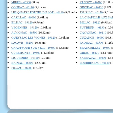
MIERS - 46500
(8km)
ST SOZY - 46200
(8,14km
CONDAT - 46110
(8,41km)
GINTRAC - 46130
(8,85k
LES QUATRE ROUTES DU LOT - 46110
(9,08km)
TAURIAC - 46130
(9,61km
CAZILLAC - 46600
(9,68km)
LA CHAPELLE AUX SAIN
BILHAC - 19120
(9,96km)
BILLAC - 19120
(9,96km)
VEGENNES - 19120
(10,04km)
PUYBRUN - 46130
(10,3
ALVIGNAC - 46500
(10,42km)
CAVAGNAC - 46110
(10,
QUEYSSAC LES VIGNES - 19120
(10,61km)
CUZANCE - 46600
(10,81
LACAVE - 46200
(10,88km)
PADIRAC - 46500
(11,28
CHAUFFOUR SUR VELL - 19500
(11,52km)
BRANCEILLES - 19500
(
CUREMONTE - 19500
(11,92km)
GIRAC - 46130
(12,17km)
LIOURDRES - 19120
(12,3km)
SARRAZAC - 46600
(12,
RIGNAC - 46500
(12,53km)
LOUBRESSAC - 46130
(1
PINSAC - 46200
(12,9km)