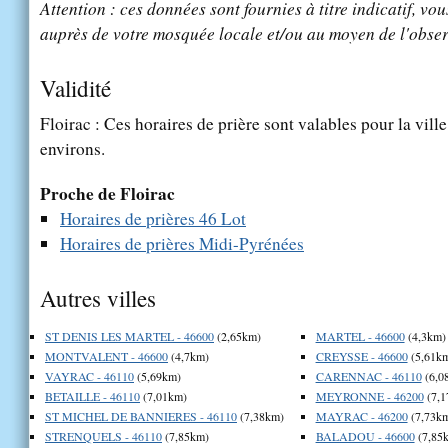
Attention : ces données sont fournies à titre indicatif, vou
auprès de votre mosquée locale et/ou au moyen de l'obser
Validité
Floirac : Ces horaires de prière sont valables pour la vill
environs.
Proche de Floirac
Horaires de prières 46 Lot
Horaires de prières Midi-Pyrénées
Autres villes
ST DENIS LES MARTEL - 46600
(2,65km)
MARTEL - 46600
(4,3km)
MONTVALENT - 46600
(4,7km)
CREYSSE - 46600
(5,61k
VAYRAC - 46110
(5,69km)
CARENNAC - 46110
(6,0
BETAILLE - 46110
(7,01km)
MEYRONNE - 46200
(7,1
ST MICHEL DE BANNIERES - 46110
(7,38km)
MAYRAC - 46200
(7,73k
STRENQUELS - 46110
(7,85km)
BALADOU - 46600
(7,85