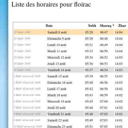
Liste des horaires pour floirac
Date
Subh
Shuruq *
Zhur
Samedi 8 août
05:28
06:47
14:04
25 Safar 1448
Dimanche 9 août
05:30
06:48
14:04
26 Safar 1448
Lundi 10 août
05:31
06:49
14:04
27 Safar 1448
Mardi 11 août
05:33
06:50
14:04
28 Safar 1448
Mercredi 12 août
05:34
06:52
14:03
29 Safar 1448
Jeudi 13 août
05:36
06:53
14:03
30 Safar 1448
Vendredi 14 août
05:37
06:54
14:03
31 Safar 1448
Samedi 15 août
05:39
06:55
14:03
2 Rabi' al-awwal 1448
Dimanche 16 août
05:40
06:56
14:03
3 Rabi' al-awwal 1448
Lundi 17 août
05:42
06:58
14:02
4 Rabi' al-awwal 1448
Mardi 18 août
05:43
06:59
14:02
5 Rabi' al-awwal 1448
Mercredi 19 août
05:45
07:00
14:02
6 Rabi' al-awwal 1448
Jeudi 20 août
05:46
07:01
14:02
7 Rabi' al-awwal 1448
Vendredi 21 août
05:48
07:02
14:02
8 Rabi' al-awwal 1448
Samedi 22 août
05:49
07:03
14:01
9 Rabi' al-awwal 1448
Dimanche 23 août
05:51
07:05
14:01
10 Rabi' al-awwal 1448