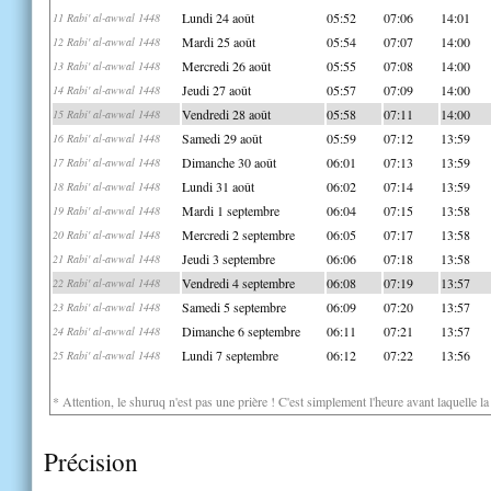
Lundi 24 août
05:52
07:06
14:01
11 Rabi' al-awwal 1448
Mardi 25 août
05:54
07:07
14:00
12 Rabi' al-awwal 1448
Mercredi 26 août
05:55
07:08
14:00
13 Rabi' al-awwal 1448
Jeudi 27 août
05:57
07:09
14:00
14 Rabi' al-awwal 1448
Vendredi 28 août
05:58
07:11
14:00
15 Rabi' al-awwal 1448
Samedi 29 août
05:59
07:12
13:59
16 Rabi' al-awwal 1448
Dimanche 30 août
06:01
07:13
13:59
17 Rabi' al-awwal 1448
Lundi 31 août
06:02
07:14
13:59
18 Rabi' al-awwal 1448
Mardi 1 septembre
06:04
07:15
13:58
19 Rabi' al-awwal 1448
Mercredi 2 septembre
06:05
07:17
13:58
20 Rabi' al-awwal 1448
Jeudi 3 septembre
06:06
07:18
13:58
21 Rabi' al-awwal 1448
Vendredi 4 septembre
06:08
07:19
13:57
22 Rabi' al-awwal 1448
Samedi 5 septembre
06:09
07:20
13:57
23 Rabi' al-awwal 1448
Dimanche 6 septembre
06:11
07:21
13:57
24 Rabi' al-awwal 1448
Lundi 7 septembre
06:12
07:22
13:56
25 Rabi' al-awwal 1448
* Attention, le shuruq n'est pas une prière ! C'est simplement l'heure avant laquelle l
Précision