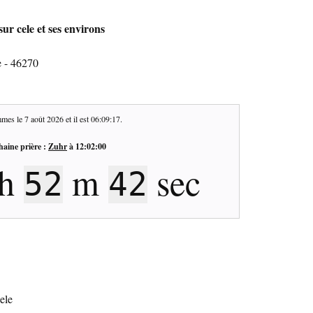
ur cele et ses environs
e - 46270
mes le
7 août 2026
et il est
06:09:18
.
haine prière :
Zuhr
à
12:02:00
h
m
sec
52
41
ele