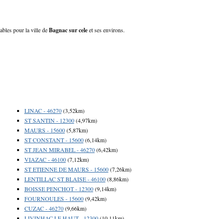
ables pour la ville de
Bagnac sur cele
et ses environs.
LINAC - 46270
(3,52km)
ST SANTIN - 12300
(4,97km)
MAURS - 15600
(5,87km)
ST CONSTANT - 15600
(6,14km)
ST JEAN MIRABEL - 46270
(6,42km)
VIAZAC - 46100
(7,12km)
ST ETIENNE DE MAURS - 15600
(7,26km)
LENTILLAC ST BLAISE - 46100
(8,86km)
BOISSE PENCHOT - 12300
(9,14km)
FOURNOULES - 15600
(9,42km)
CUZAC - 46270
(9,66km)
LIVINHAC LE HAUT - 12300
(10,11km)