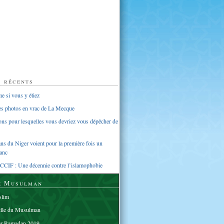
s récents
 si vous y étiez
ues photos en vrac de La Mecque
sons pour lesquelles vous devriez vous dépêcher de
s du Niger voient pour la première fois un
anc
CCIF : Une décennie contre l’islamophobie
e Musulman
lim
elle du Musulman
er Ramadan 2019