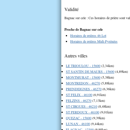
Validité
Bagnac sur cele : Ces horaires de prière sont val
Proche de Bagnac sur cele
Horaires de prières 46 Lot
Horaires de prières Midi-Pyrénées
Autres villes
LE TRIOULOU - 15600
(2,34km)
ST SANTIN DE MAURS - 15600
(4,89km)
MONTMURAT - 15600
(5,38km)
MONTREDON - 46270
(5,88km)
PRENDEIGNES - 46270
(6,36km)
ST FELIX - 46100
(6,91km)
FELZINS - 46270
(7,13km)
ST CIRGUES - 46210
(8,48km)
ST PERDOUX - 46100
(9,01km)
QUEZAC - 15600
(9,39km)
LUNAN - 46100
(9,44km)
FLAGNAC - 12300
(9,88km)