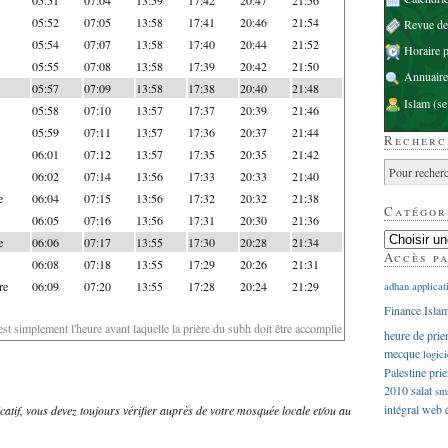
05:52
07:05
13:58
17:41
20:46
21:54
Revue d
05:54
07:07
13:58
17:40
20:44
21:52
Horaire p
05:55
07:08
13:58
17:39
20:42
21:50
Annuaire
05:57
07:09
13:58
17:38
20:40
21:48
Islam
(se
05:58
07:10
13:57
17:37
20:39
21:46
05:59
07:11
13:57
17:36
20:37
21:44
Recherc
06:01
07:12
13:57
17:35
20:35
21:42
06:02
07:14
13:56
17:33
20:33
21:40
e
06:04
07:15
13:56
17:32
20:32
21:38
Catégor
06:05
07:16
13:56
17:31
20:30
21:36
e
06:06
07:17
13:55
17:30
20:28
21:34
Accès p
06:08
07:18
13:55
17:29
20:26
21:31
re
06:09
07:20
13:55
17:28
20:24
21:29
adhan
applicat
Finance Isla
'est simplement l'heure avant laquelle la prière du subh doit être accomplie
heure de prie
mecque
logici
Palestine
prie
2010
salat
sm
intégral
web
dicatif, vous devez toujours vérifier auprès de votre mosquée locale et/ou au