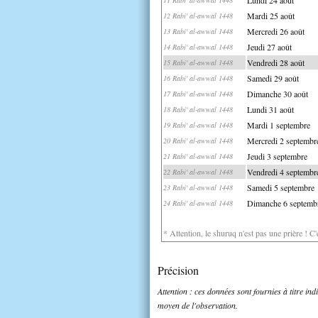
Mardi 25 août
12 Rabi' al-awwal 1448
Mercredi 26 août
13 Rabi' al-awwal 1448
Jeudi 27 août
14 Rabi' al-awwal 1448
Vendredi 28 août
15 Rabi' al-awwal 1448
Samedi 29 août
16 Rabi' al-awwal 1448
Dimanche 30 août
17 Rabi' al-awwal 1448
Lundi 31 août
18 Rabi' al-awwal 1448
Mardi 1 septembre
19 Rabi' al-awwal 1448
Mercredi 2 septembr
20 Rabi' al-awwal 1448
Jeudi 3 septembre
21 Rabi' al-awwal 1448
Vendredi 4 septembr
22 Rabi' al-awwal 1448
Samedi 5 septembre
23 Rabi' al-awwal 1448
Dimanche 6 septemb
24 Rabi' al-awwal 1448
* Attention, le shuruq n'est pas une prière ! C
Précision
Attention : ces données sont fournies à titre in
moyen de l'observation.