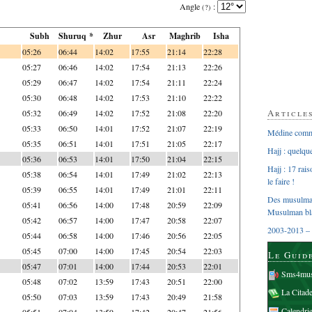
Angle
:
(?)
Subh
Shuruq *
Zhur
Asr
Maghrib
Isha
05:26
06:44
14:02
17:55
21:14
22:28
05:27
06:46
14:02
17:54
21:13
22:26
05:29
06:47
14:02
17:54
21:11
22:24
05:30
06:48
14:02
17:53
21:10
22:22
Article
05:32
06:49
14:02
17:52
21:08
22:20
05:33
06:50
14:01
17:52
21:07
22:19
Médine comme
05:35
06:51
14:01
17:51
21:05
22:17
Hajj : quelq
05:36
06:53
14:01
17:50
21:04
22:15
Hajj : 17 rai
05:38
06:54
14:01
17:49
21:02
22:13
le faire !
05:39
06:55
14:01
17:49
21:01
22:11
Des musulman
05:41
06:56
14:00
17:48
20:59
22:09
Musulman bl
05:42
06:57
14:00
17:47
20:58
22:07
2003-2013 – 
05:44
06:58
14:00
17:46
20:56
22:05
05:45
07:00
14:00
17:45
20:54
22:03
Le Guid
05:47
07:01
14:00
17:44
20:53
22:01
Sms4mus
05:48
07:02
13:59
17:43
20:51
22:00
La Citad
05:50
07:03
13:59
17:43
20:49
21:58
Calendri
05:51
07:04
13:59
17:42
20:47
21:56