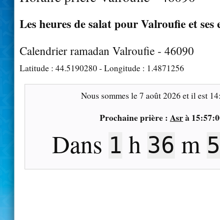
Les heures de salat pour Valroufie et ses
Calendrier ramadan Valroufie - 46090
Latitude :
44.5190280
- Longitude :
1.4871256
Nous sommes le
7 août 2026
et il est
14
Prochaine prière :
Asr
à
15:57:0
Dans
h
m
1
36