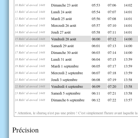
Dimanche 23 août
05:53
07:06
14:02
10 Rabi' al-awwal 1448
Lundi 24 août
05:54
07:07
14:01
11 Rabi' al-awwal 1448
Mardi 25 août
05:56
07:08
14:01
12 Rabi' al-awwal 1448
Mercredi 26 août
05:57
07:10
14:01
13 Rabi' al-awwal 1448
Jeudi 27 août
05:58
07:11
14:01
14 Rabi' al-awwal 1448
Vendredi 28 août
06:00
07:12
14:00
15 Rabi' al-awwal 1448
Samedi 29 août
06:01
07:13
14:00
16 Rabi' al-awwal 1448
Dimanche 30 août
06:03
07:14
14:00
17 Rabi' al-awwal 1448
Lundi 31 août
06:04
07:15
13:59
18 Rabi' al-awwal 1448
Mardi 1 septembre
06:05
07:17
13:59
19 Rabi' al-awwal 1448
Mercredi 2 septembre
06:07
07:18
13:59
20 Rabi' al-awwal 1448
Jeudi 3 septembre
06:08
07:19
13:58
21 Rabi' al-awwal 1448
Vendredi 4 septembre
06:09
07:20
13:58
22 Rabi' al-awwal 1448
Samedi 5 septembre
06:11
07:21
13:58
23 Rabi' al-awwal 1448
Dimanche 6 septembre
06:12
07:22
13:57
24 Rabi' al-awwal 1448
* Attention, le shuruq n'est pas une prière ! C'est simplement l'heure avant laquelle l
Précision