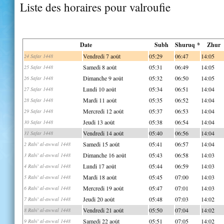
Liste des horaires pour valroufie
Date
Subh
Shuruq *
Zhur
Vendredi 7 août
05:29
06:47
14:05
24 Safar 1448
Samedi 8 août
05:31
06:49
14:05
25 Safar 1448
Dimanche 9 août
05:32
06:50
14:05
26 Safar 1448
Lundi 10 août
05:34
06:51
14:04
27 Safar 1448
Mardi 11 août
05:35
06:52
14:04
28 Safar 1448
Mercredi 12 août
05:37
06:53
14:04
29 Safar 1448
Jeudi 13 août
05:38
06:54
14:04
30 Safar 1448
Vendredi 14 août
05:40
06:56
14:04
31 Safar 1448
Samedi 15 août
05:41
06:57
14:04
2 Rabi' al-awwal 1448
Dimanche 16 août
05:43
06:58
14:03
3 Rabi' al-awwal 1448
Lundi 17 août
05:44
06:59
14:03
4 Rabi' al-awwal 1448
Mardi 18 août
05:45
07:00
14:03
5 Rabi' al-awwal 1448
Mercredi 19 août
05:47
07:01
14:03
6 Rabi' al-awwal 1448
Jeudi 20 août
05:48
07:03
14:02
7 Rabi' al-awwal 1448
Vendredi 21 août
05:50
07:04
14:02
8 Rabi' al-awwal 1448
Samedi 22 août
05:51
07:05
14:02
9 Rabi' al-awwal 1448