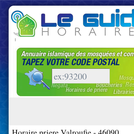
|
Horaire priere Valroufie - 46090