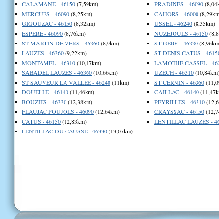
CALAMANE - 46150
(7,59km)
PRADINES - 46090
(8,04
MERCUES - 46090
(8,25km)
CAHORS - 46000
(8,29km
GIGOUZAC - 46150
(8,32km)
USSEL - 46240
(8,35km)
ESPERE - 46090
(8,76km)
NUZEJOULS - 46150
(8,
ST MARTIN DE VERS - 46360
(8,9km)
ST GERY - 46330
(8,96km
LAUZES - 46360
(9,22km)
ST DENIS CATUS - 4615
MONTAMEL - 46310
(10,17km)
LAMOTHE CASSEL - 46
SABADEL LAUZES - 46360
(10,66km)
UZECH - 46310
(10,84km
ST SAUVEUR LA VALLEE - 46240
(11km)
ST CERNIN - 46360
(11,0
DOUELLE - 46140
(11,46km)
CAILLAC - 46140
(11,47k
BOUZIES - 46330
(12,38km)
PEYRILLES - 46310
(12,6
FLAUJAC POUJOLS - 46090
(12,64km)
CRAYSSAC - 46150
(12,7
CATUS - 46150
(12,83km)
LENTILLAC LAUZES - 4
LENTILLAC DU CAUSSE - 46330
(13,07km)