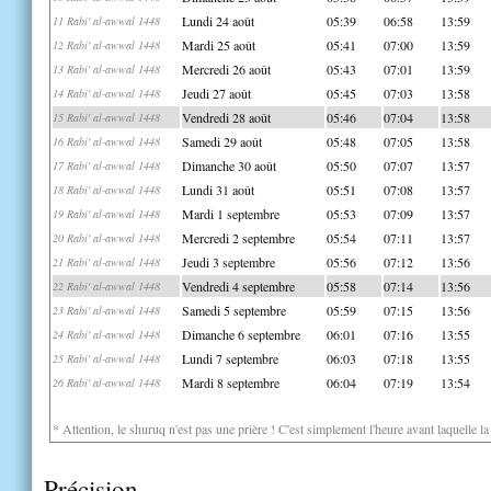
Lundi 24 août
05:39
06:58
13:59
11 Rabi' al-awwal 1448
Mardi 25 août
05:41
07:00
13:59
12 Rabi' al-awwal 1448
Mercredi 26 août
05:43
07:01
13:59
13 Rabi' al-awwal 1448
Jeudi 27 août
05:45
07:03
13:58
14 Rabi' al-awwal 1448
Vendredi 28 août
05:46
07:04
13:58
15 Rabi' al-awwal 1448
Samedi 29 août
05:48
07:05
13:58
16 Rabi' al-awwal 1448
Dimanche 30 août
05:50
07:07
13:57
17 Rabi' al-awwal 1448
Lundi 31 août
05:51
07:08
13:57
18 Rabi' al-awwal 1448
Mardi 1 septembre
05:53
07:09
13:57
19 Rabi' al-awwal 1448
Mercredi 2 septembre
05:54
07:11
13:57
20 Rabi' al-awwal 1448
Jeudi 3 septembre
05:56
07:12
13:56
21 Rabi' al-awwal 1448
Vendredi 4 septembre
05:58
07:14
13:56
22 Rabi' al-awwal 1448
Samedi 5 septembre
05:59
07:15
13:56
23 Rabi' al-awwal 1448
Dimanche 6 septembre
06:01
07:16
13:55
24 Rabi' al-awwal 1448
Lundi 7 septembre
06:03
07:18
13:55
25 Rabi' al-awwal 1448
Mardi 8 septembre
06:04
07:19
13:54
26 Rabi' al-awwal 1448
* Attention, le shuruq n'est pas une prière ! C'est simplement l'heure avant laquelle l
Précision