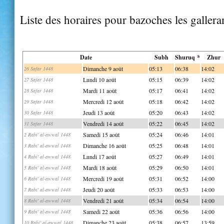
Liste des horaires pour bazoches les galler
Date
Subh
Shuruq *
Zhur
Dimanche 9 août
05:13
06:38
14:02
26 Safar 1448
Lundi 10 août
05:15
06:39
14:02
27 Safar 1448
Mardi 11 août
05:17
06:41
14:02
28 Safar 1448
Mercredi 12 août
05:18
06:42
14:02
29 Safar 1448
Jeudi 13 août
05:20
06:43
14:02
30 Safar 1448
Vendredi 14 août
05:22
06:45
14:02
31 Safar 1448
Samedi 15 août
05:24
06:46
14:01
2 Rabi' al-awwal 1448
Dimanche 16 août
05:25
06:48
14:01
3 Rabi' al-awwal 1448
Lundi 17 août
05:27
06:49
14:01
4 Rabi' al-awwal 1448
Mardi 18 août
05:29
06:50
14:01
5 Rabi' al-awwal 1448
Mercredi 19 août
05:31
06:52
14:00
6 Rabi' al-awwal 1448
Jeudi 20 août
05:33
06:53
14:00
7 Rabi' al-awwal 1448
Vendredi 21 août
05:34
06:54
14:00
8 Rabi' al-awwal 1448
Samedi 22 août
05:36
06:56
14:00
9 Rabi' al-awwal 1448
Dimanche 23 août
05:38
06:57
13:59
10 Rabi' al-awwal 1448