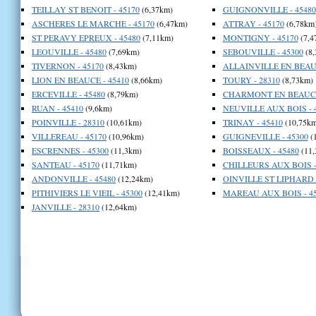
TEILLAY ST BENOIT - 45170
(6,37km)
GUIGNONVILLE - 45480
ASCHERES LE MARCHE - 45170
(6,47km)
ATTRAY - 45170
(6,78km
ST PERAVY EPREUX - 45480
(7,11km)
MONTIGNY - 45170
(7,4
LEOUVILLE - 45480
(7,69km)
SEBOUVILLE - 45300
(8,
TIVERNON - 45170
(8,43km)
ALLAINVILLE EN BEAUC
LION EN BEAUCE - 45410
(8,66km)
TOURY - 28310
(8,73km)
ERCEVILLE - 45480
(8,79km)
CHARMONT EN BEAUCE 
RUAN - 45410
(9,6km)
NEUVILLE AUX BOIS - 
POINVILLE - 28310
(10,61km)
TRINAY - 45410
(10,75km
VILLEREAU - 45170
(10,96km)
GUIGNEVILLE - 45300
(
ESCRENNES - 45300
(11,3km)
BOISSEAUX - 45480
(11,
SANTEAU - 45170
(11,71km)
CHILLEURS AUX BOIS -
ANDONVILLE - 45480
(12,24km)
OINVILLE ST LIPHARD -
PITHIVIERS LE VIEIL - 45300
(12,41km)
MAREAU AUX BOIS - 45
JANVILLE - 28310
(12,64km)