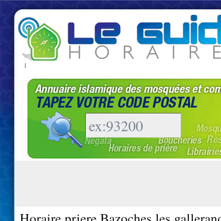
|
Horaire priere Bazoches les galleran