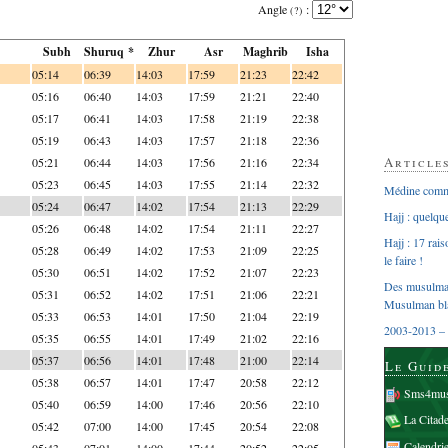
Angle
:
(?)
Subh
Shuruq *
Zhur
Asr
Maghrib
Isha
05:14
06:39
14:03
17:59
21:23
22:42
05:16
06:40
14:03
17:59
21:21
22:40
05:17
06:41
14:03
17:58
21:19
22:38
05:19
06:43
14:03
17:57
21:18
22:36
Article
05:21
06:44
14:03
17:56
21:16
22:34
05:23
06:45
14:03
17:55
21:14
22:32
Médine comme
05:24
06:47
14:02
17:54
21:13
22:29
Hajj : quelq
05:26
06:48
14:02
17:54
21:11
22:27
Hajj : 17 rai
05:28
06:49
14:02
17:53
21:09
22:25
le faire !
05:30
06:51
14:02
17:52
21:07
22:23
Des musulman
05:31
06:52
14:02
17:51
21:06
22:21
Musulman bl
05:33
06:53
14:01
17:50
21:04
22:19
2003-2013 – 
05:35
06:55
14:01
17:49
21:02
22:16
05:37
06:56
14:01
17:48
21:00
22:14
Le Guid
05:38
06:57
14:01
17:47
20:58
22:12
Sms4mus
05:40
06:59
14:00
17:46
20:56
22:10
La Citad
05:42
07:00
14:00
17:45
20:54
22:08
Calendri
05:43
07:01
14:00
17:44
20:52
22:05