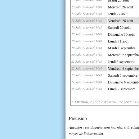
Mercredi 26 août
13 Rabi' al-awwal 1448
Jeudi 27 août
14 Rabi' al-awwal 1448
Vendredi 28 août
15 Rabi' al-awwal 1448
Samedi 29 août
16 Rabi' al-awwal 1448
Dimanche 30 août
17 Rabi' al-awwal 1448
Lundi 31 août
18 Rabi' al-awwal 1448
Mardi 1 septembre
19 Rabi' al-awwal 1448
Mercredi 2 septembr
20 Rabi' al-awwal 1448
Jeudi 3 septembre
21 Rabi' al-awwal 1448
Vendredi 4 septembr
22 Rabi' al-awwal 1448
Samedi 5 septembre
23 Rabi' al-awwal 1448
Dimanche 6 septemb
24 Rabi' al-awwal 1448
Lundi 7 septembre
25 Rabi' al-awwal 1448
* Attention, le shuruq n'est pas une prière ! C
Précision
Attention : ces données sont fournies à titre in
moyen de l'observation.