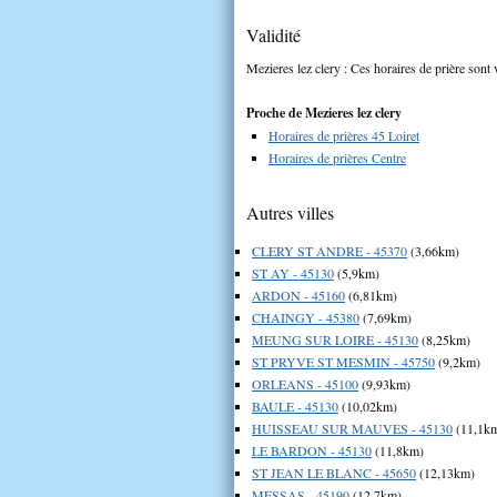
Validité
Mezieres lez clery : Ces horaires de prière sont 
Proche de Mezieres lez clery
Horaires de prières 45 Loiret
Horaires de prières Centre
Autres villes
CLERY ST ANDRE - 45370
(3,66km)
ST AY - 45130
(5,9km)
ARDON - 45160
(6,81km)
CHAINGY - 45380
(7,69km)
MEUNG SUR LOIRE - 45130
(8,25km)
ST PRYVE ST MESMIN - 45750
(9,2km)
ORLEANS - 45100
(9,93km)
BAULE - 45130
(10,02km)
HUISSEAU SUR MAUVES - 45130
(11,1k
LE BARDON - 45130
(11,8km)
ST JEAN LE BLANC - 45650
(12,13km)
MESSAS - 45190
(12,7km)