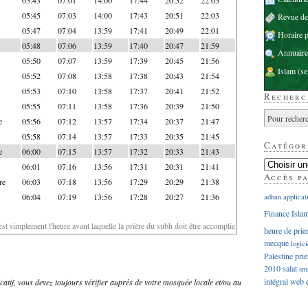
05:45
07:03
14:00
17:43
20:51
22:03
Revue d
05:47
07:04
13:59
17:41
20:49
22:01
Horaire p
05:48
07:06
13:59
17:40
20:47
21:59
Annuaire
05:50
07:07
13:59
17:39
20:45
21:56
Islam
(se
05:52
07:08
13:58
17:38
20:43
21:54
05:53
07:10
13:58
17:37
20:41
21:52
Recherc
05:55
07:11
13:58
17:36
20:39
21:50
e
05:56
07:12
13:57
17:34
20:37
21:47
05:58
07:14
13:57
17:33
20:35
21:45
Catégor
e
06:00
07:15
13:57
17:32
20:33
21:43
06:01
07:16
13:56
17:31
20:31
21:41
Accès p
re
06:03
07:18
13:56
17:29
20:29
21:38
06:04
07:19
13:56
17:28
20:27
21:36
adhan
applicat
Finance Isla
'est simplement l'heure avant laquelle la prière du subh doit être accomplie
heure de prie
mecque
logici
Palestine
prie
2010
salat
sm
intégral
web
dicatif, vous devez toujours vérifier auprès de votre mosquée locale et/ou au