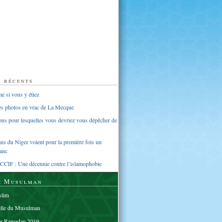
s récents
 si vous y étiez
ues photos en vrac de La Mecque
sons pour lesquelles vous devriez vous dépêcher de
s du Niger voient pour la première fois un
anc
CCIF : Une décennie contre l’islamophobie
e Musulman
lim
elle du Musulman
er Ramadan 2019