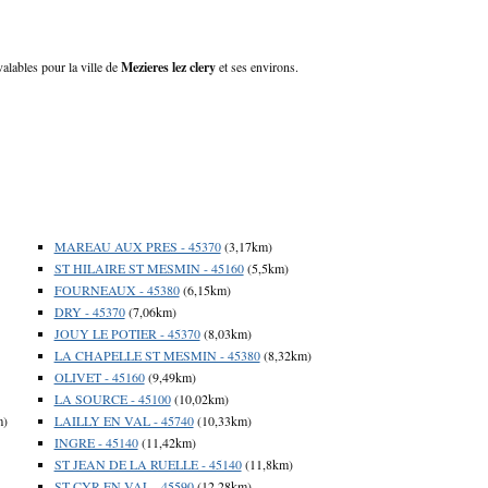
valables pour la ville de
Mezieres lez clery
et ses environs.
MAREAU AUX PRES - 45370
(3,17km)
ST HILAIRE ST MESMIN - 45160
(5,5km)
FOURNEAUX - 45380
(6,15km)
DRY - 45370
(7,06km)
JOUY LE POTIER - 45370
(8,03km)
LA CHAPELLE ST MESMIN - 45380
(8,32km)
OLIVET - 45160
(9,49km)
LA SOURCE - 45100
(10,02km)
m)
LAILLY EN VAL - 45740
(10,33km)
INGRE - 45140
(11,42km)
ST JEAN DE LA RUELLE - 45140
(11,8km)
ST CYR EN VAL - 45590
(12,28km)