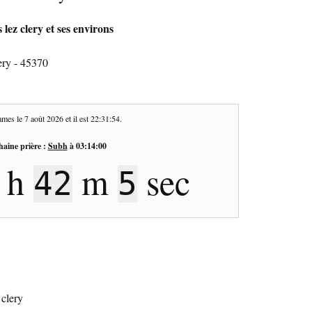
lez clery et ses environs
ery - 45370
mes le
7 août 2026
et il est
22:31:55
.
haine prière :
Subh
à
03:14:00
h
m
sec
42
4
 clery