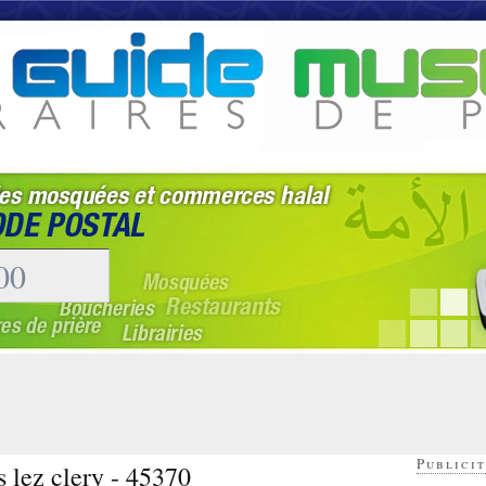
Publicit
 lez clery - 45370