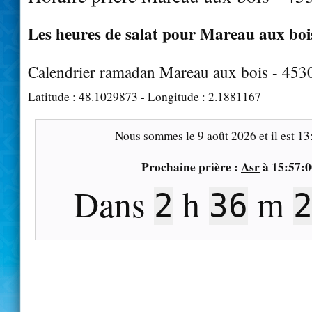
Les heures de salat pour Mareau aux bois
Calendrier ramadan Mareau aux bois - 453
Latitude :
48.1029873
- Longitude :
2.1881167
Nous sommes le
9 août 2026
et il est
13
Prochaine prière :
Asr
à
15:57:0
Dans
h
m
2
36