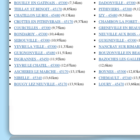
BOUILLY EN GATINAIS - 45300
(7,34km)
DADONVILLE - 45300
(8
TEILLAY ST BENOIT - 45170
(8,85km)
PITHIVIERS - 45300
(9,1
CHATILLON LE ROI - 45480
(9,13km)
IZY - 45480
(9,31km)
CROTTES EN PITHIVERAIS - 45170
(9,37km)
CHAMBON LA FORET - 
COURCELLES - 45300
(9,75km)
GRENEVILLE EN BEAUCE
BONDAROY - 45300
(10,44km)
NEUVILLE AUX BOIS - 
SEBOUVILLE - 45300
(10,95km)
GUIGNEVILLE - 45300
(
YEVRE LA VILLE - 45300
(11,33km)
NANCRAY SUR RIMARDE
GUIGNONVILLE - 45480
(11,51km)
BOUZONVILLE EN BEAU
INGRANNES - 45450
(11,92km)
BAZOCHES LES GALLER
YEVRE LE CHATEL - 45300
(12,67km)
(12,6km)
ASCHERES LE MARCHE - 45170
(13,15km)
BOYNES - 45300
(12,83k
NIBELLE - 45340
(13,61km)
CHEMAULT - 45340
(13,
BOUGY LEZ NEUVILLE - 45170
(13,91km)
LOURY - 45470
(13,66km