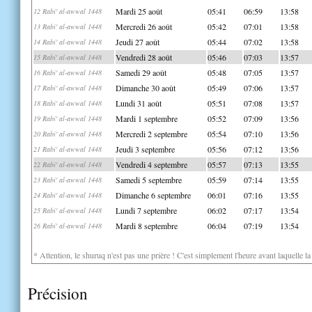
Mardi 25 août
05:41
06:59
13:58
12 Rabi' al-awwal 1448
Mercredi 26 août
05:42
07:01
13:58
13 Rabi' al-awwal 1448
Jeudi 27 août
05:44
07:02
13:58
14 Rabi' al-awwal 1448
Vendredi 28 août
05:46
07:03
13:57
15 Rabi' al-awwal 1448
Samedi 29 août
05:48
07:05
13:57
16 Rabi' al-awwal 1448
Dimanche 30 août
05:49
07:06
13:57
17 Rabi' al-awwal 1448
Lundi 31 août
05:51
07:08
13:57
18 Rabi' al-awwal 1448
Mardi 1 septembre
05:52
07:09
13:56
19 Rabi' al-awwal 1448
Mercredi 2 septembre
05:54
07:10
13:56
20 Rabi' al-awwal 1448
Jeudi 3 septembre
05:56
07:12
13:56
21 Rabi' al-awwal 1448
Vendredi 4 septembre
05:57
07:13
13:55
22 Rabi' al-awwal 1448
Samedi 5 septembre
05:59
07:14
13:55
23 Rabi' al-awwal 1448
Dimanche 6 septembre
06:01
07:16
13:55
24 Rabi' al-awwal 1448
Lundi 7 septembre
06:02
07:17
13:54
25 Rabi' al-awwal 1448
Mardi 8 septembre
06:04
07:19
13:54
26 Rabi' al-awwal 1448
* Attention, le shuruq n'est pas une prière ! C'est simplement l'heure avant laquelle l
Précision