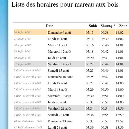
Liste des horaires pour mareau aux bois
Date
Subh
Shuruq *
Zhur
Dimanche 9 août
05:13
06:38
14:02
26 Safar 1448
Lundi 10 août
05:14
06:39
14:02
27 Safar 1448
Mardi 11 août
05:16
06:40
14:01
28 Safar 1448
Mercredi 12 août
05:18
06:42
14:01
29 Safar 1448
Jeudi 13 août
05:20
06:43
14:01
30 Safar 1448
Vendredi 14 août
05:22
06:44
14:01
31 Safar 1448
Samedi 15 août
05:23
06:46
14:01
2 Rabi' al-awwal 1448
Dimanche 16 août
05:25
06:47
14:01
3 Rabi' al-awwal 1448
Lundi 17 août
05:27
06:48
14:00
4 Rabi' al-awwal 1448
Mardi 18 août
05:29
06:50
14:00
5 Rabi' al-awwal 1448
Mercredi 19 août
05:30
06:51
14:00
6 Rabi' al-awwal 1448
Jeudi 20 août
05:32
06:53
14:00
7 Rabi' al-awwal 1448
Vendredi 21 août
05:34
06:54
13:59
8 Rabi' al-awwal 1448
Samedi 22 août
05:36
06:55
13:59
9 Rabi' al-awwal 1448
Dimanche 23 août
05:37
06:57
13:59
10 Rabi' al-awwal 1448
Lundi 24 août
05:39
06:58
13:59
11 Rabi' al-awwal 1448