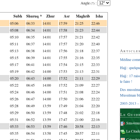
Angle
:
(?)
Subh
Shuruq *
Zhur
Asr
Maghrib
Isha
05:06
06:33
14:01
17:59
21:25
22:46
05:08
06:34
14:01
17:58
21:23
22:44
05:10
06:35
14:01
17:57
21:21
22:42
05:11
06:37
14:01
17:57
21:20
22:40
Article
05:13
06:38
14:01
17:56
21:18
22:37
05:15
06:39
14:01
17:55
21:16
22:35
Médine comme
05:17
06:41
14:01
17:54
21:15
22:33
Hajj : quelq
05:19
06:42
14:00
17:53
21:13
22:31
Hajj : 17 rai
05:20
06:43
14:00
17:52
21:11
22:29
le faire !
05:22
06:45
14:00
17:52
21:09
22:27
Des musulman
05:24
06:46
14:00
17:51
21:08
22:24
Musulman bl
05:26
06:47
14:00
17:50
21:06
22:22
2003-2013 – 
05:28
06:49
13:59
17:49
21:04
22:20
05:29
06:50
13:59
17:48
21:02
22:18
Le Guid
05:31
06:52
13:59
17:47
21:00
22:16
Sms4mus
05:33
06:53
13:59
17:46
20:58
22:13
La Citad
05:35
06:54
13:58
17:45
20:57
22:11
Calendri
05:36
06:56
13:58
17:44
20:55
22:09