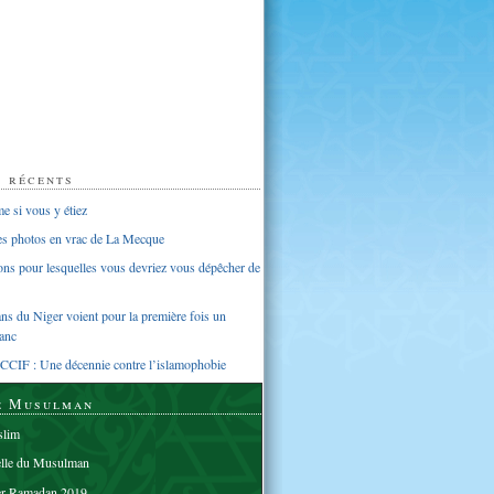
s récents
 si vous y étiez
ues photos en vrac de La Mecque
sons pour lesquelles vous devriez vous dépêcher de
s du Niger voient pour la première fois un
anc
CCIF : Une décennie contre l’islamophobie
e Musulman
lim
elle du Musulman
er Ramadan 2019