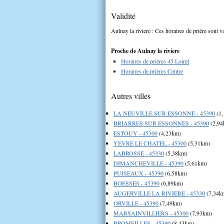
Validité
Aulnay la riviere : Ces horaires de prière sont v
Proche de Aulnay la riviere
Horaires de prières 45 Loiret
Horaires de prières Centre
Autres villes
LA NEUVILLE SUR ESSONNE - 45390
(1,
BRIARRES SUR ESSONNES - 45390
(2,94
ESTOUY - 45300
(4,23km)
YEVRE LE CHATEL - 45300
(5,31km)
LABROSSE - 45330
(5,38km)
DIMANCHEVILLE - 45390
(5,61km)
PUISEAUX - 45390
(6,58km)
BOESSES - 45390
(6,89km)
AUGERVILLE LA RIVIERE - 45330
(7,34k
ORVILLE - 45390
(7,49km)
MARSAINVILLIERS - 45300
(7,93km)
BROMEILLES - 45390
(8,43km)