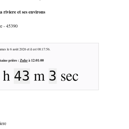
 riviere et ses environs
re - 45390
mes le
6 août 2026
et il est
08:17:57
.
haine prière :
Zuhr
à
12:01:00
h
m
sec
43
2
iere