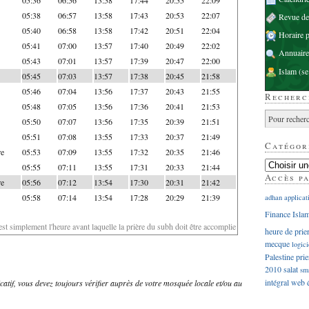
05:38
06:57
13:58
17:43
20:53
22:07
Revue d
05:40
06:58
13:58
17:42
20:51
22:04
Horaire p
05:41
07:00
13:57
17:40
20:49
22:02
Annuaire
05:43
07:01
13:57
17:39
20:47
22:00
Islam
(se
05:45
07:03
13:57
17:38
20:45
21:58
05:46
07:04
13:56
17:37
20:43
21:55
Recherc
05:48
07:05
13:56
17:36
20:41
21:53
05:50
07:07
13:56
17:35
20:39
21:51
05:51
07:08
13:55
17:33
20:37
21:49
Catégor
re
05:53
07:09
13:55
17:32
20:35
21:46
05:55
07:11
13:55
17:31
20:33
21:44
Accès p
re
05:56
07:12
13:54
17:30
20:31
21:42
05:58
07:14
13:54
17:28
20:29
21:39
adhan
applicat
Finance Isla
'est simplement l'heure avant laquelle la prière du subh doit être accomplie
heure de prie
mecque
logici
Palestine
prie
2010
salat
sm
intégral
web
dicatif, vous devez toujours vérifier auprès de votre mosquée locale et/ou au