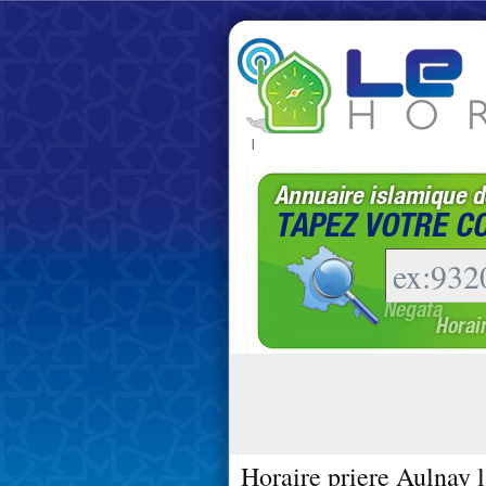
|
Horaire priere Aulnay l