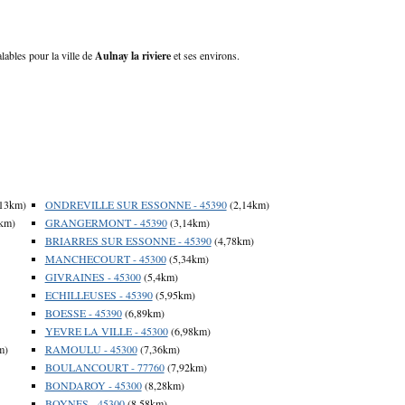
alables pour la ville de
Aulnay la riviere
et ses environs.
13km)
ONDREVILLE SUR ESSONNE - 45390
(2,14km)
km)
GRANGERMONT - 45390
(3,14km)
BRIARRES SUR ESSONNE - 45390
(4,78km)
MANCHECOURT - 45300
(5,34km)
GIVRAINES - 45300
(5,4km)
ECHILLEUSES - 45390
(5,95km)
BOESSE - 45390
(6,89km)
YEVRE LA VILLE - 45300
(6,98km)
m)
RAMOULU - 45300
(7,36km)
BOULANCOURT - 77760
(7,92km)
BONDAROY - 45300
(8,28km)
BOYNES - 45300
(8,58km)