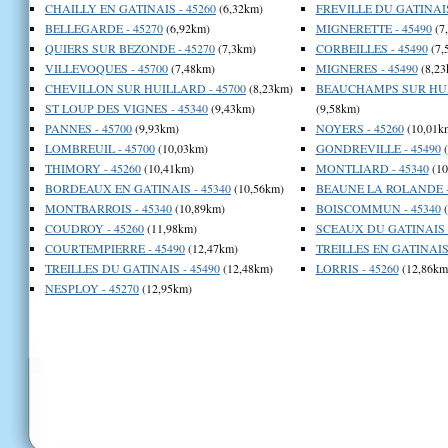
CHAILLY EN GATINAIS - 45260
(6,32km)
FREVILLE DU GATINAIS
BELLEGARDE - 45270
(6,92km)
MIGNERETTE - 45490
(7
QUIERS SUR BEZONDE - 45270
(7,3km)
CORBEILLES - 45490
(7,
VILLEVOQUES - 45700
(7,48km)
MIGNERES - 45490
(8,23
CHEVILLON SUR HUILLARD - 45700
(8,23km)
BEAUCHAMPS SUR HUIL
ST LOUP DES VIGNES - 45340
(9,43km)
(9,58km)
PANNES - 45700
(9,93km)
NOYERS - 45260
(10,01k
LOMBREUIL - 45700
(10,03km)
GONDREVILLE - 45490
(
THIMORY - 45260
(10,41km)
MONTLIARD - 45340
(10
BORDEAUX EN GATINAIS - 45340
(10,56km)
BEAUNE LA ROLANDE -
MONTBARROIS - 45340
(10,89km)
BOISCOMMUN - 45340
(
COUDROY - 45260
(11,98km)
SCEAUX DU GATINAIS -
COURTEMPIERRE - 45490
(12,47km)
TREILLES EN GATINAIS 
TREILLES DU GATINAIS - 45490
(12,48km)
LORRIS - 45260
(12,86km
NESPLOY - 45270
(12,95km)