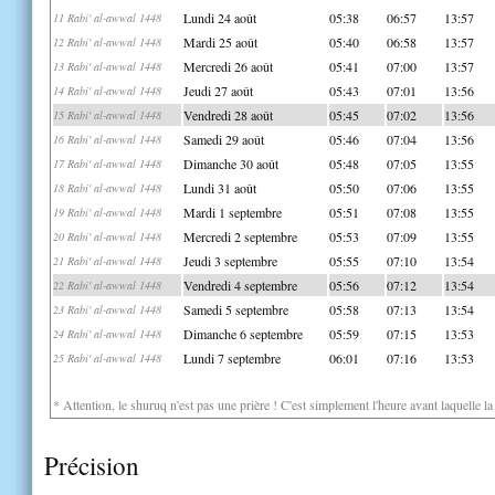
Lundi 24 août
05:38
06:57
13:57
11 Rabi' al-awwal 1448
Mardi 25 août
05:40
06:58
13:57
12 Rabi' al-awwal 1448
Mercredi 26 août
05:41
07:00
13:57
13 Rabi' al-awwal 1448
Jeudi 27 août
05:43
07:01
13:56
14 Rabi' al-awwal 1448
Vendredi 28 août
05:45
07:02
13:56
15 Rabi' al-awwal 1448
Samedi 29 août
05:46
07:04
13:56
16 Rabi' al-awwal 1448
Dimanche 30 août
05:48
07:05
13:55
17 Rabi' al-awwal 1448
Lundi 31 août
05:50
07:06
13:55
18 Rabi' al-awwal 1448
Mardi 1 septembre
05:51
07:08
13:55
19 Rabi' al-awwal 1448
Mercredi 2 septembre
05:53
07:09
13:55
20 Rabi' al-awwal 1448
Jeudi 3 septembre
05:55
07:10
13:54
21 Rabi' al-awwal 1448
Vendredi 4 septembre
05:56
07:12
13:54
22 Rabi' al-awwal 1448
Samedi 5 septembre
05:58
07:13
13:54
23 Rabi' al-awwal 1448
Dimanche 6 septembre
05:59
07:15
13:53
24 Rabi' al-awwal 1448
Lundi 7 septembre
06:01
07:16
13:53
25 Rabi' al-awwal 1448
* Attention, le shuruq n'est pas une prière ! C'est simplement l'heure avant laquelle l
Précision