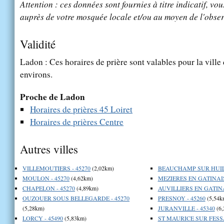
Attention : ces données sont fournies à titre indicatif, vou
auprès de votre mosquée locale et/ou au moyen de l'obser
Validité
Ladon : Ces horaires de prière sont valables pour la ville
environs.
Proche de Ladon
Horaires de prières 45 Loiret
Horaires de prières Centre
Autres villes
VILLEMOUTIERS - 45270
(2,02km)
BEAUCHAMP SUR HUILL
MOULON - 45270
(4,62km)
MEZIERES EN GATINAIS
CHAPELON - 45270
(4,89km)
AUVILLIERS EN GATINAI
OUZOUER SOUS BELLEGARDE - 45270
PRESNOY - 45260
(5,54k
(5,28km)
JURANVILLE - 45340
(6,
LORCY - 45490
(5,83km)
ST MAURICE SUR FESSA