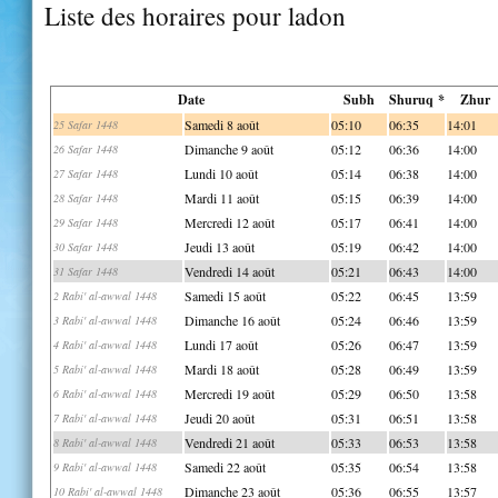
Liste des horaires pour ladon
Date
Subh
Shuruq *
Zhur
Samedi 8 août
05:10
06:35
14:01
25 Safar 1448
Dimanche 9 août
05:12
06:36
14:00
26 Safar 1448
Lundi 10 août
05:14
06:38
14:00
27 Safar 1448
Mardi 11 août
05:15
06:39
14:00
28 Safar 1448
Mercredi 12 août
05:17
06:41
14:00
29 Safar 1448
Jeudi 13 août
05:19
06:42
14:00
30 Safar 1448
Vendredi 14 août
05:21
06:43
14:00
31 Safar 1448
Samedi 15 août
05:22
06:45
13:59
2 Rabi' al-awwal 1448
Dimanche 16 août
05:24
06:46
13:59
3 Rabi' al-awwal 1448
Lundi 17 août
05:26
06:47
13:59
4 Rabi' al-awwal 1448
Mardi 18 août
05:28
06:49
13:59
5 Rabi' al-awwal 1448
Mercredi 19 août
05:29
06:50
13:58
6 Rabi' al-awwal 1448
Jeudi 20 août
05:31
06:51
13:58
7 Rabi' al-awwal 1448
Vendredi 21 août
05:33
06:53
13:58
8 Rabi' al-awwal 1448
Samedi 22 août
05:35
06:54
13:58
9 Rabi' al-awwal 1448
Dimanche 23 août
05:36
06:55
13:57
10 Rabi' al-awwal 1448