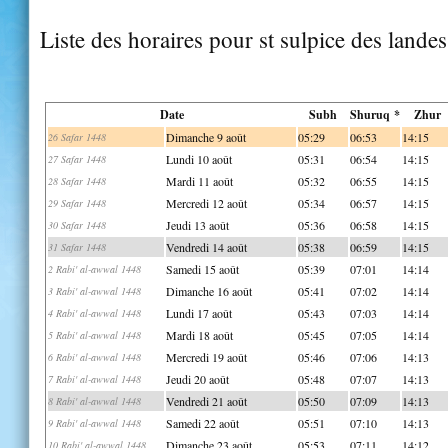
Liste des horaires pour st sulpice des landes
Date
Subh
Shuruq *
Zhur
Dimanche 9 août
05:29
06:53
14:15
26 Safar 1448
Lundi 10 août
05:31
06:54
14:15
27 Safar 1448
Mardi 11 août
05:32
06:55
14:15
28 Safar 1448
Mercredi 12 août
05:34
06:57
14:15
29 Safar 1448
Jeudi 13 août
05:36
06:58
14:15
30 Safar 1448
Vendredi 14 août
05:38
06:59
14:15
31 Safar 1448
Samedi 15 août
05:39
07:01
14:14
2 Rabi' al-awwal 1448
Dimanche 16 août
05:41
07:02
14:14
3 Rabi' al-awwal 1448
Lundi 17 août
05:43
07:03
14:14
4 Rabi' al-awwal 1448
Mardi 18 août
05:45
07:05
14:14
5 Rabi' al-awwal 1448
Mercredi 19 août
05:46
07:06
14:13
6 Rabi' al-awwal 1448
Jeudi 20 août
05:48
07:07
14:13
7 Rabi' al-awwal 1448
Vendredi 21 août
05:50
07:09
14:13
8 Rabi' al-awwal 1448
Samedi 22 août
05:51
07:10
14:13
9 Rabi' al-awwal 1448
Dimanche 23 août
05:53
07:11
14:12
10 Rabi' al-awwal 1448