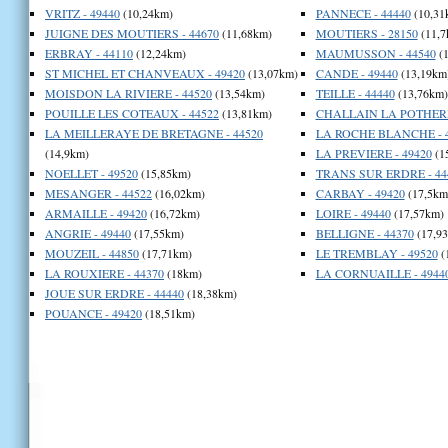
VRITZ - 49440
(10,24km)
PANNECE - 44440
(10,31
JUIGNE DES MOUTIERS - 44670
(11,68km)
MOUTIERS - 28150
(11,7
ERBRAY - 44110
(12,24km)
MAUMUSSON - 44540
(1
ST MICHEL ET CHANVEAUX - 49420
(13,07km)
CANDE - 49440
(13,19km
MOISDON LA RIVIERE - 44520
(13,54km)
TEILLE - 44440
(13,76km)
POUILLE LES COTEAUX - 44522
(13,81km)
CHALLAIN LA POTHERIE
LA MEILLERAYE DE BRETAGNE - 44520
LA ROCHE BLANCHE - 
(14,9km)
LA PREVIERE - 49420
(1
NOELLET - 49520
(15,85km)
TRANS SUR ERDRE - 44
MESANGER - 44522
(16,02km)
CARBAY - 49420
(17,5km
ARMAILLE - 49420
(16,72km)
LOIRE - 49440
(17,57km)
ANGRIE - 49440
(17,55km)
BELLIGNE - 44370
(17,9
MOUZEIL - 44850
(17,71km)
LE TREMBLAY - 49520
(
LA ROUXIERE - 44370
(18km)
LA CORNUAILLE - 4944
JOUE SUR ERDRE - 44440
(18,38km)
POUANCE - 49420
(18,51km)