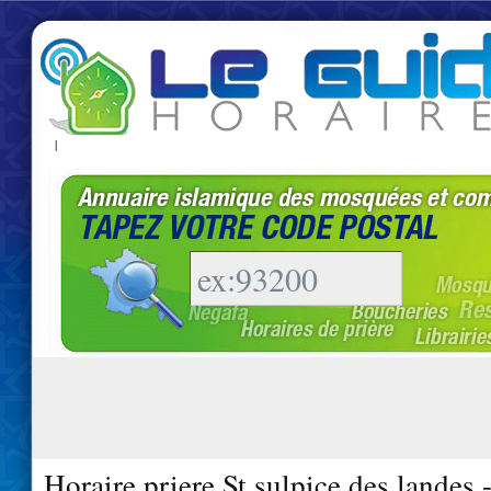
|
Horaire priere St sulpice des landes