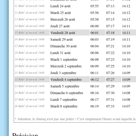
Lundi 24 août
05:55
07:13
14:12
11 Rabi' al-awwal 1448
Mardi 25 août
05:56
07:14
14:12
12 Rabi' al-awwal 1448
Mercredi 26 août
05:58
07:15
14:12
13 Rabi' al-awwal 1448
Jeudi 27 août
06:00
07:17
14:11
14 Rabi' al-awwal 1448
Vendredi 28 août
06:01
07:18
14:11
15 Rabi' al-awwal 1448
Samedi 29 août
06:03
07:19
14:11
16 Rabi' al-awwal 1448
Dimanche 30 août
06:04
07:21
14:10
17 Rabi' al-awwal 1448
Lundi 31 août
06:06
07:22
14:10
18 Rabi' al-awwal 1448
Mardi 1 septembre
06:08
07:23
14:10
19 Rabi' al-awwal 1448
Mercredi 2 septembre
06:09
07:25
14:10
20 Rabi' al-awwal 1448
Jeudi 3 septembre
06:11
07:26
14:09
21 Rabi' al-awwal 1448
Vendredi 4 septembre
06:12
07:27
14:09
22 Rabi' al-awwal 1448
Samedi 5 septembre
06:14
07:29
14:09
23 Rabi' al-awwal 1448
Dimanche 6 septembre
06:16
07:30
14:08
24 Rabi' al-awwal 1448
Lundi 7 septembre
06:17
07:31
14:08
25 Rabi' al-awwal 1448
Mardi 8 septembre
06:19
07:33
14:07
26 Rabi' al-awwal 1448
* Attention, le shuruq n'est pas une prière ! C'est simplement l'heure avant laquelle l
Précision