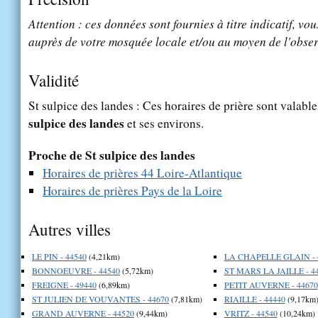
Attention : ces données sont fournies à titre indicatif, vou
auprès de votre mosquée locale et/ou au moyen de l'obser
Validité
St sulpice des landes : Ces horaires de prière sont valable
sulpice des landes
et ses environs.
Proche de St sulpice des landes
Horaires de prières 44 Loire-Atlantique
Horaires de prières Pays de la Loire
Autres villes
LE PIN - 44540
(4,21km)
LA CHAPELLE GLAIN - 
BONNOEUVRE - 44540
(5,72km)
ST MARS LA JAILLE - 4
FREIGNE - 49440
(6,89km)
PETIT AUVERNE - 44670
ST JULIEN DE VOUVANTES - 44670
(7,81km)
RIAILLE - 44440
(9,17km
GRAND AUVERNE - 44520
(9,44km)
VRITZ - 44540
(10,24km)