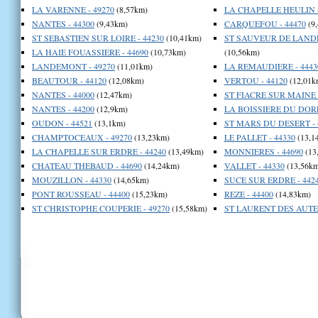
LA VARENNE - 49270
(8,57km)
LA CHAPELLE HEULIN -
NANTES - 44300
(9,43km)
CARQUEFOU - 44470
(9
ST SEBASTIEN SUR LOIRE - 44230
(10,41km)
ST SAUVEUR DE LANDE
LA HAIE FOUASSIERE - 44690
(10,73km)
(10,56km)
LANDEMONT - 49270
(11,01km)
LA REMAUDIERE - 4443
BEAUTOUR - 44120
(12,08km)
VERTOU - 44120
(12,01k
NANTES - 44000
(12,47km)
ST FIACRE SUR MAINE -
NANTES - 44200
(12,9km)
LA BOISSIERE DU DORE
OUDON - 44521
(13,1km)
ST MARS DU DESERT - 
CHAMPTOCEAUX - 49270
(13,23km)
LE PALLET - 44330
(13,1
LA CHAPELLE SUR ERDRE - 44240
(13,49km)
MONNIERES - 44690
(13
CHATEAU THEBAUD - 44690
(14,24km)
VALLET - 44330
(13,56km
MOUZILLON - 44330
(14,65km)
SUCE SUR ERDRE - 442
PONT ROUSSEAU - 44400
(15,23km)
REZE - 44400
(14,83km)
ST CHRISTOPHE COUPERIE - 49270
(15,58km)
ST LAURENT DES AUTEL