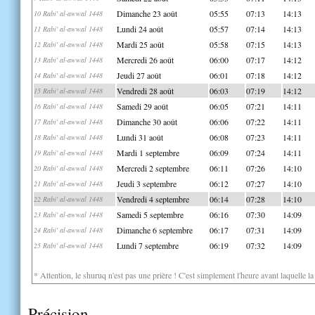
Dimanche 23 août
05:55
07:13
14:13
10 Rabi' al-awwal 1448
Lundi 24 août
05:57
07:14
14:13
11 Rabi' al-awwal 1448
Mardi 25 août
05:58
07:15
14:13
12 Rabi' al-awwal 1448
Mercredi 26 août
06:00
07:17
14:12
13 Rabi' al-awwal 1448
Jeudi 27 août
06:01
07:18
14:12
14 Rabi' al-awwal 1448
Vendredi 28 août
06:03
07:19
14:12
15 Rabi' al-awwal 1448
Samedi 29 août
06:05
07:21
14:11
16 Rabi' al-awwal 1448
Dimanche 30 août
06:06
07:22
14:11
17 Rabi' al-awwal 1448
Lundi 31 août
06:08
07:23
14:11
18 Rabi' al-awwal 1448
Mardi 1 septembre
06:09
07:24
14:11
19 Rabi' al-awwal 1448
Mercredi 2 septembre
06:11
07:26
14:10
20 Rabi' al-awwal 1448
Jeudi 3 septembre
06:12
07:27
14:10
21 Rabi' al-awwal 1448
Vendredi 4 septembre
06:14
07:28
14:10
22 Rabi' al-awwal 1448
Samedi 5 septembre
06:16
07:30
14:09
23 Rabi' al-awwal 1448
Dimanche 6 septembre
06:17
07:31
14:09
24 Rabi' al-awwal 1448
Lundi 7 septembre
06:19
07:32
14:09
25 Rabi' al-awwal 1448
* Attention, le shuruq n'est pas une prière ! C'est simplement l'heure avant laquelle l
Précision