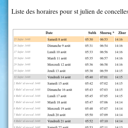
Liste des horaires pour st julien de concelle
Date
Subh
Shuruq *
Zhur
Samedi 8 août
05:30
06:53
14:16
25 Safar 1448
Dimanche 9 août
05:31
06:54
14:16
26 Safar 1448
Lundi 10 août
05:33
06:56
14:16
27 Safar 1448
Mardi 11 août
05:35
06:57
14:16
28 Safar 1448
Mercredi 12 août
05:36
06:58
14:16
29 Safar 1448
Jeudi 13 août
05:38
06:59
14:15
30 Safar 1448
Vendredi 14 août
05:40
07:01
14:15
31 Safar 1448
Samedi 15 août
05:42
07:02
14:15
2 Rabi' al-awwal 1448
Dimanche 16 août
05:43
07:03
14:15
3 Rabi' al-awwal 1448
Lundi 17 août
05:45
07:05
14:15
4 Rabi' al-awwal 1448
Mardi 18 août
05:47
07:06
14:14
5 Rabi' al-awwal 1448
Mercredi 19 août
05:48
07:07
14:14
6 Rabi' al-awwal 1448
Jeudi 20 août
05:50
07:09
14:14
7 Rabi' al-awwal 1448
Vendredi 21 août
05:52
07:10
14:14
8 Rabi' al-awwal 1448
Samedi 22 août
05:53
07:11
14:13
9 Rabi' al-awwal 1448