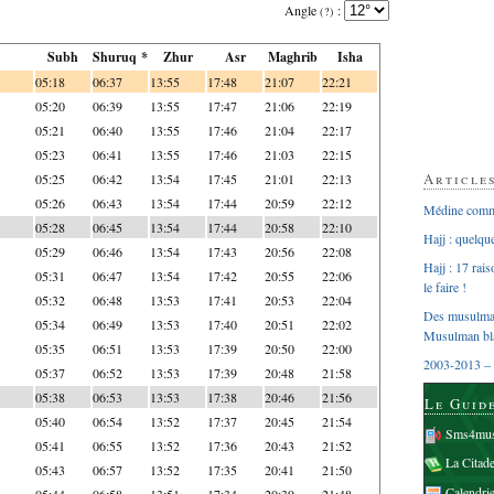
Angle
:
(?)
Subh
Shuruq *
Zhur
Asr
Maghrib
Isha
05:18
06:37
13:55
17:48
21:07
22:21
05:20
06:39
13:55
17:47
21:06
22:19
05:21
06:40
13:55
17:46
21:04
22:17
05:23
06:41
13:55
17:46
21:03
22:15
Article
05:25
06:42
13:54
17:45
21:01
22:13
05:26
06:43
13:54
17:44
20:59
22:12
Médine comme
05:28
06:45
13:54
17:44
20:58
22:10
Hajj : quelq
05:29
06:46
13:54
17:43
20:56
22:08
Hajj : 17 rai
05:31
06:47
13:54
17:42
20:55
22:06
le faire !
05:32
06:48
13:53
17:41
20:53
22:04
Des musulman
05:34
06:49
13:53
17:40
20:51
22:02
Musulman bl
05:35
06:51
13:53
17:39
20:50
22:00
2003-2013 – 
05:37
06:52
13:53
17:39
20:48
21:58
05:38
06:53
13:53
17:38
20:46
21:56
Le Guid
05:40
06:54
13:52
17:37
20:45
21:54
Sms4mus
05:41
06:55
13:52
17:36
20:43
21:52
La Citad
05:43
06:57
13:52
17:35
20:41
21:50
Calendri
05:44
06:58
13:51
17:34
20:39
21:48