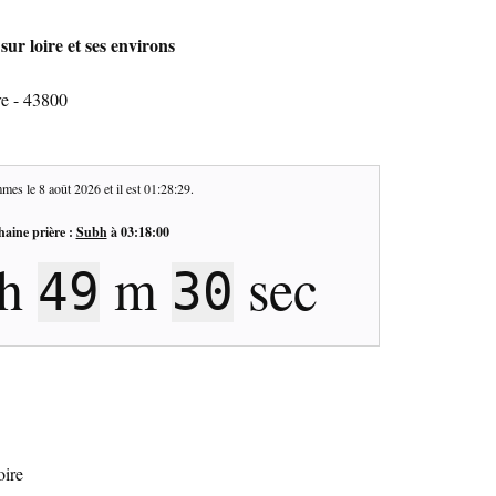
ur loire et ses environs
re - 43800
mes le
8 août 2026
et il est
01:28:30
.
haine prière :
Subh
à
03:18:00
h
m
sec
49
29
oire