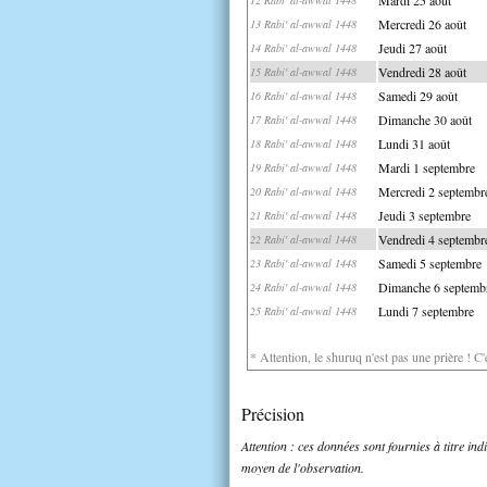
Mercredi 26 août
13 Rabi' al-awwal 1448
Jeudi 27 août
14 Rabi' al-awwal 1448
Vendredi 28 août
15 Rabi' al-awwal 1448
Samedi 29 août
16 Rabi' al-awwal 1448
Dimanche 30 août
17 Rabi' al-awwal 1448
Lundi 31 août
18 Rabi' al-awwal 1448
Mardi 1 septembre
19 Rabi' al-awwal 1448
Mercredi 2 septembr
20 Rabi' al-awwal 1448
Jeudi 3 septembre
21 Rabi' al-awwal 1448
Vendredi 4 septembr
22 Rabi' al-awwal 1448
Samedi 5 septembre
23 Rabi' al-awwal 1448
Dimanche 6 septemb
24 Rabi' al-awwal 1448
Lundi 7 septembre
25 Rabi' al-awwal 1448
* Attention, le shuruq n'est pas une prière ! C
Précision
Attention : ces données sont fournies à titre in
moyen de l'observation.