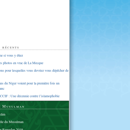
s récents
 si vous y étiez
ues photos en vrac de La Mecque
sons pour lesquelles vous devriez vous dépêcher de
s du Niger voient pour la première fois un
anc
CCIF : Une décennie contre l’islamophobie
e Musulman
lim
elle du Musulman
er Ramadan 2019