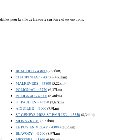
alables pour la ville de
Lavoute sur loire
et ses environs.
BEAULIEU - 43800
(2,91km)
CHASPINHAC - 43700
(4,75km)
MALREVERS - 43800
(5,22km)
POLIGNAC - 43770
(6,37km)
POLIGNAC - 43000
(6,48km)
ST PAULIEN - 43350
(7,67km)
AIGUILHE - 43000
(7,9km)
ST GENEYS PRES ST PAULIEN - 43350
(8,34km)
MONS - 63310
(8,37km)
LE PUY EN VELAY - 43000
(8,56km)
BLAVOZY - 43700
(8,97km)
m)
MEZERES - 43800
(9,99km)