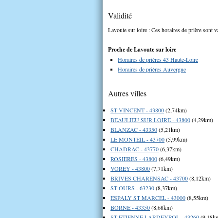
Validité
Lavoute sur loire : Ces horaires de prière sont v
Proche de Lavoute sur loire
Horaires de prières 43 Haute-Loire
Horaires de prières Auvergne
Autres villes
ST VINCENT - 43800
(2,74km)
BEAULIEU SUR LOIRE - 43800
(4,29km)
BLANZAC - 43350
(5,21km)
LE MONTEIL - 43700
(5,99km)
CHADRAC - 43770
(6,37km)
ROSIERES - 43800
(6,49km)
VOREY - 43800
(7,71km)
BRIVES CHARENSAC - 43700
(8,12km)
ST OURS - 63230
(8,37km)
ESPALY ST MARCEL - 43000
(8,55km)
BORNE - 43350
(8,68km)
ST ETIENNE LARDEYROL - 43260
(9,18k