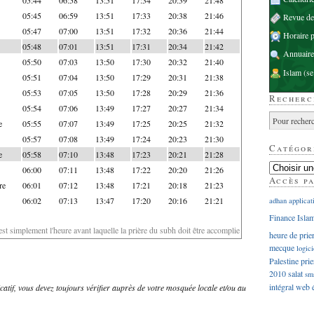
05:45
06:59
13:51
17:33
20:38
21:46
Revue d
05:47
07:00
13:51
17:32
20:36
21:44
Horaire p
05:48
07:01
13:51
17:31
20:34
21:42
Annuaire
05:50
07:03
13:50
17:30
20:32
21:40
Islam
(se
05:51
07:04
13:50
17:29
20:31
21:38
05:53
07:05
13:50
17:28
20:29
21:36
Recherc
05:54
07:06
13:49
17:27
20:27
21:34
e
05:55
07:07
13:49
17:25
20:25
21:32
05:57
07:08
13:49
17:24
20:23
21:30
Catégor
e
05:58
07:10
13:48
17:23
20:21
21:28
06:00
07:11
13:48
17:22
20:20
21:26
Accès p
re
06:01
07:12
13:48
17:21
20:18
21:23
06:02
07:13
13:47
17:20
20:16
21:21
adhan
applicat
Finance Isla
'est simplement l'heure avant laquelle la prière du subh doit être accomplie
heure de prie
mecque
logici
Palestine
prie
2010
salat
sm
intégral
web
dicatif, vous devez toujours vérifier auprès de votre mosquée locale et/ou au