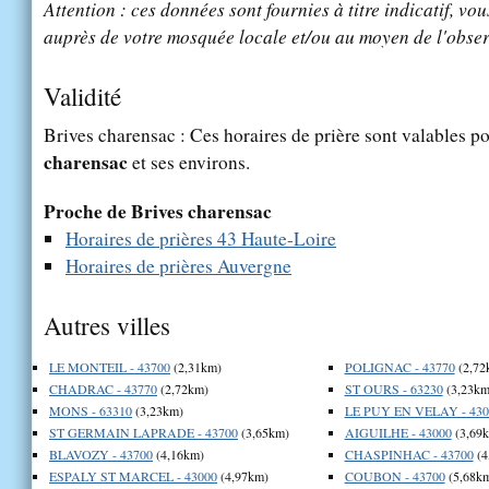
Attention : ces données sont fournies à titre indicatif, vou
auprès de votre mosquée locale et/ou au moyen de l'obser
Validité
Brives charensac : Ces horaires de prière sont valables po
charensac
et ses environs.
Proche de Brives charensac
Horaires de prières 43 Haute-Loire
Horaires de prières Auvergne
Autres villes
LE MONTEIL - 43700
(2,31km)
POLIGNAC - 43770
(2,72
CHADRAC - 43770
(2,72km)
ST OURS - 63230
(3,23km
MONS - 63310
(3,23km)
LE PUY EN VELAY - 430
ST GERMAIN LAPRADE - 43700
(3,65km)
AIGUILHE - 43000
(3,69
BLAVOZY - 43700
(4,16km)
CHASPINHAC - 43700
(4
ESPALY ST MARCEL - 43000
(4,97km)
COUBON - 43700
(5,68k