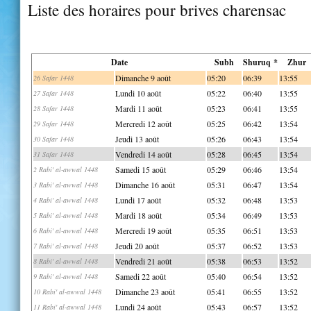
Liste des horaires pour brives charensac
Date
Subh
Shuruq *
Zhur
Dimanche 9 août
05:20
06:39
13:55
26 Safar 1448
Lundi 10 août
05:22
06:40
13:55
27 Safar 1448
Mardi 11 août
05:23
06:41
13:55
28 Safar 1448
Mercredi 12 août
05:25
06:42
13:54
29 Safar 1448
Jeudi 13 août
05:26
06:43
13:54
30 Safar 1448
Vendredi 14 août
05:28
06:45
13:54
31 Safar 1448
Samedi 15 août
05:29
06:46
13:54
2 Rabi' al-awwal 1448
Dimanche 16 août
05:31
06:47
13:54
3 Rabi' al-awwal 1448
Lundi 17 août
05:32
06:48
13:53
4 Rabi' al-awwal 1448
Mardi 18 août
05:34
06:49
13:53
5 Rabi' al-awwal 1448
Mercredi 19 août
05:35
06:51
13:53
6 Rabi' al-awwal 1448
Jeudi 20 août
05:37
06:52
13:53
7 Rabi' al-awwal 1448
Vendredi 21 août
05:38
06:53
13:52
8 Rabi' al-awwal 1448
Samedi 22 août
05:40
06:54
13:52
9 Rabi' al-awwal 1448
Dimanche 23 août
05:41
06:55
13:52
10 Rabi' al-awwal 1448
Lundi 24 août
05:43
06:57
13:52
11 Rabi' al-awwal 1448