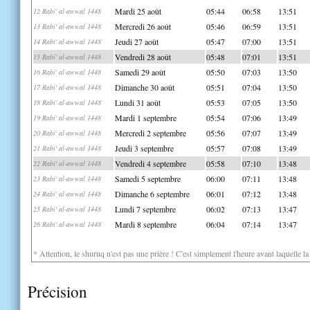
Mardi 25 août
05:44
06:58
13:51
12 Rabi' al-awwal 1448
Mercredi 26 août
05:46
06:59
13:51
13 Rabi' al-awwal 1448
Jeudi 27 août
05:47
07:00
13:51
14 Rabi' al-awwal 1448
Vendredi 28 août
05:48
07:01
13:51
15 Rabi' al-awwal 1448
Samedi 29 août
05:50
07:03
13:50
16 Rabi' al-awwal 1448
Dimanche 30 août
05:51
07:04
13:50
17 Rabi' al-awwal 1448
Lundi 31 août
05:53
07:05
13:50
18 Rabi' al-awwal 1448
Mardi 1 septembre
05:54
07:06
13:49
19 Rabi' al-awwal 1448
Mercredi 2 septembre
05:56
07:07
13:49
20 Rabi' al-awwal 1448
Jeudi 3 septembre
05:57
07:08
13:49
21 Rabi' al-awwal 1448
Vendredi 4 septembre
05:58
07:10
13:48
22 Rabi' al-awwal 1448
Samedi 5 septembre
06:00
07:11
13:48
23 Rabi' al-awwal 1448
Dimanche 6 septembre
06:01
07:12
13:48
24 Rabi' al-awwal 1448
Lundi 7 septembre
06:02
07:13
13:47
25 Rabi' al-awwal 1448
Mardi 8 septembre
06:04
07:14
13:47
26 Rabi' al-awwal 1448
* Attention, le shuruq n'est pas une prière ! C'est simplement l'heure avant laquelle l
Précision