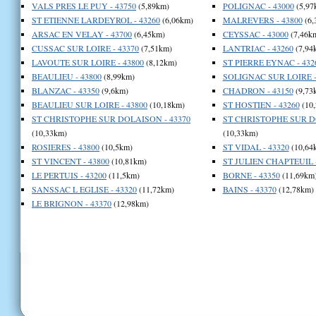
VALS PRES LE PUY - 43750
(5,89km)
POLIGNAC - 43000
(5,97
ST ETIENNE LARDEYROL - 43260
(6,06km)
MALREVERS - 43800
(6,
ARSAC EN VELAY - 43700
(6,45km)
CEYSSAC - 43000
(7,46k
CUSSAC SUR LOIRE - 43370
(7,51km)
LANTRIAC - 43260
(7,94
LAVOUTE SUR LOIRE - 43800
(8,12km)
ST PIERRE EYNAC - 432
BEAULIEU - 43800
(8,99km)
SOLIGNAC SUR LOIRE -
BLANZAC - 43350
(9,6km)
CHADRON - 43150
(9,73
BEAULIEU SUR LOIRE - 43800
(10,18km)
ST HOSTIEN - 43260
(10
ST CHRISTOPHE SUR DOLAISON - 43370
ST CHRISTOPHE SUR DO
(10,33km)
(10,33km)
ROSIERES - 43800
(10,5km)
ST VIDAL - 43320
(10,64
ST VINCENT - 43800
(10,81km)
ST JULIEN CHAPTEUIL -
LE PERTUIS - 43200
(11,5km)
BORNE - 43350
(11,69km
SANSSAC L EGLISE - 43320
(11,72km)
BAINS - 43370
(12,78km)
LE BRIGNON - 43370
(12,98km)