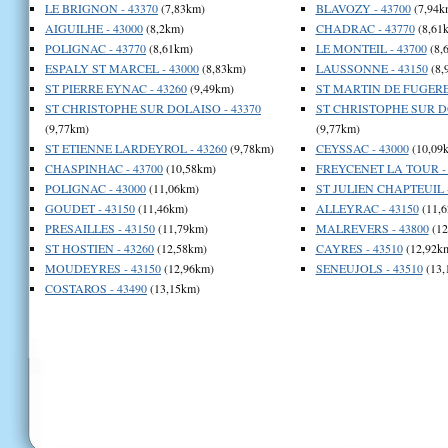
LE BRIGNON - 43370
(7,83km)
BLAVOZY - 43700
(7,94k
AIGUILHE - 43000
(8,2km)
CHADRAC - 43770
(8,61
POLIGNAC - 43770
(8,61km)
LE MONTEIL - 43700
(8,
ESPALY ST MARCEL - 43000
(8,83km)
LAUSSONNE - 43150
(8,
ST PIERRE EYNAC - 43260
(9,49km)
ST MARTIN DE FUGERES
ST CHRISTOPHE SUR DOLAISO - 43370
ST CHRISTOPHE SUR DO
(9,77km)
(9,77km)
ST ETIENNE LARDEYROL - 43260
(9,78km)
CEYSSAC - 43000
(10,09
CHASPINHAC - 43700
(10,58km)
FREYCENET LA TOUR - 
POLIGNAC - 43000
(11,06km)
ST JULIEN CHAPTEUIL -
GOUDET - 43150
(11,46km)
ALLEYRAC - 43150
(11,6
PRESAILLES - 43150
(11,79km)
MALREVERS - 43800
(12
ST HOSTIEN - 43260
(12,58km)
CAYRES - 43510
(12,92k
MOUDEYRES - 43150
(12,96km)
SENEUJOLS - 43510
(13,
COSTAROS - 43490
(13,15km)