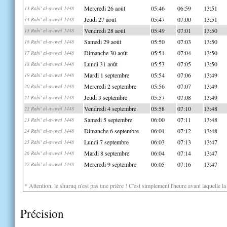
Mercredi 26 août
05:46
06:59
13:51
13 Rabi' al-awwal 1448
Jeudi 27 août
05:47
07:00
13:51
14 Rabi' al-awwal 1448
Vendredi 28 août
05:49
07:01
13:50
15 Rabi' al-awwal 1448
Samedi 29 août
05:50
07:03
13:50
16 Rabi' al-awwal 1448
Dimanche 30 août
05:51
07:04
13:50
17 Rabi' al-awwal 1448
Lundi 31 août
05:53
07:05
13:50
18 Rabi' al-awwal 1448
Mardi 1 septembre
05:54
07:06
13:49
19 Rabi' al-awwal 1448
Mercredi 2 septembre
05:56
07:07
13:49
20 Rabi' al-awwal 1448
Jeudi 3 septembre
05:57
07:08
13:49
21 Rabi' al-awwal 1448
Vendredi 4 septembre
05:58
07:10
13:48
22 Rabi' al-awwal 1448
Samedi 5 septembre
06:00
07:11
13:48
23 Rabi' al-awwal 1448
Dimanche 6 septembre
06:01
07:12
13:48
24 Rabi' al-awwal 1448
Lundi 7 septembre
06:03
07:13
13:47
25 Rabi' al-awwal 1448
Mardi 8 septembre
06:04
07:14
13:47
26 Rabi' al-awwal 1448
Mercredi 9 septembre
06:05
07:16
13:47
27 Rabi' al-awwal 1448
* Attention, le shuruq n'est pas une prière ! C'est simplement l'heure avant laquelle l
Précision