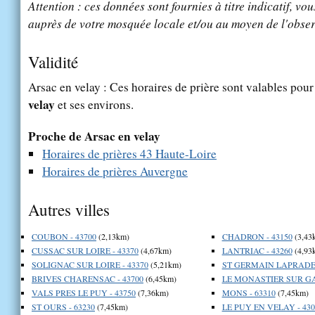
Attention : ces données sont fournies à titre indicatif, vou
auprès de votre mosquée locale et/ou au moyen de l'obser
Validité
Arsac en velay : Ces horaires de prière sont valables pour 
velay
et ses environs.
Proche de Arsac en velay
Horaires de prières 43 Haute-Loire
Horaires de prières Auvergne
Autres villes
COUBON - 43700
(2,13km)
CHADRON - 43150
(3,43
CUSSAC SUR LOIRE - 43370
(4,67km)
LANTRIAC - 43260
(4,93
SOLIGNAC SUR LOIRE - 43370
(5,21km)
ST GERMAIN LAPRADE 
BRIVES CHARENSAC - 43700
(6,45km)
LE MONASTIER SUR GAZ
VALS PRES LE PUY - 43750
(7,36km)
MONS - 63310
(7,45km)
ST OURS - 63230
(7,45km)
LE PUY EN VELAY - 430