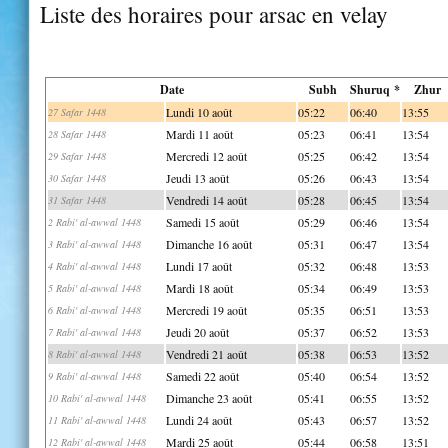
Liste des horaires pour arsac en velay
Date
Subh
Shuruq *
Zhur
Lundi 10 août
05:22
06:40
13:55
27 Safar 1448
Mardi 11 août
05:23
06:41
13:54
28 Safar 1448
Mercredi 12 août
05:25
06:42
13:54
29 Safar 1448
Jeudi 13 août
05:26
06:43
13:54
30 Safar 1448
Vendredi 14 août
05:28
06:45
13:54
31 Safar 1448
Samedi 15 août
05:29
06:46
13:54
2 Rabi' al-awwal 1448
Dimanche 16 août
05:31
06:47
13:54
3 Rabi' al-awwal 1448
Lundi 17 août
05:32
06:48
13:53
4 Rabi' al-awwal 1448
Mardi 18 août
05:34
06:49
13:53
5 Rabi' al-awwal 1448
Mercredi 19 août
05:35
06:51
13:53
6 Rabi' al-awwal 1448
Jeudi 20 août
05:37
06:52
13:53
7 Rabi' al-awwal 1448
Vendredi 21 août
05:38
06:53
13:52
8 Rabi' al-awwal 1448
Samedi 22 août
05:40
06:54
13:52
9 Rabi' al-awwal 1448
Dimanche 23 août
05:41
06:55
13:52
10 Rabi' al-awwal 1448
Lundi 24 août
05:43
06:57
13:52
11 Rabi' al-awwal 1448
Mardi 25 août
05:44
06:58
13:51
12 Rabi' al-awwal 1448