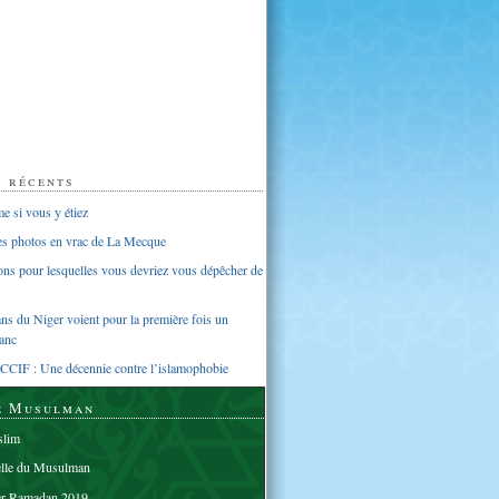
s récents
 si vous y étiez
ues photos en vrac de La Mecque
sons pour lesquelles vous devriez vous dépêcher de
s du Niger voient pour la première fois un
anc
CCIF : Une décennie contre l’islamophobie
e Musulman
lim
elle du Musulman
er Ramadan 2019