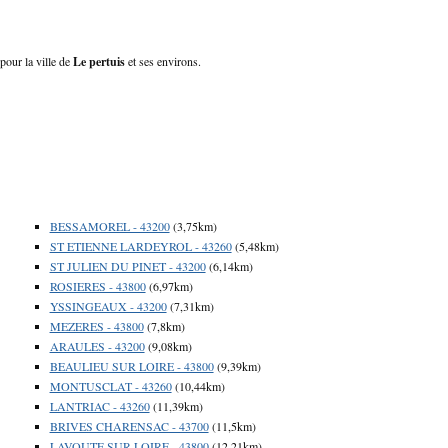
 pour la ville de
Le pertuis
et ses environs.
BESSAMOREL - 43200
(3,75km)
ST ETIENNE LARDEYROL - 43260
(5,48km)
ST JULIEN DU PINET - 43200
(6,14km)
ROSIERES - 43800
(6,97km)
YSSINGEAUX - 43200
(7,31km)
MEZERES - 43800
(7,8km)
ARAULES - 43200
(9,08km)
BEAULIEU SUR LOIRE - 43800
(9,39km)
MONTUSCLAT - 43260
(10,44km)
LANTRIAC - 43260
(11,39km)
BRIVES CHARENSAC - 43700
(11,5km)
LAVOUTE SUR LOIRE - 43800
(12,21km)