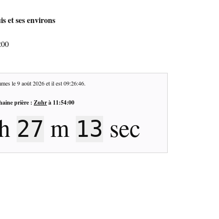
s et ses environs
200
mes le
9 août 2026
et il est
09:26:47
.
haine prière :
Zuhr
à
11:54:00
h
m
sec
27
12