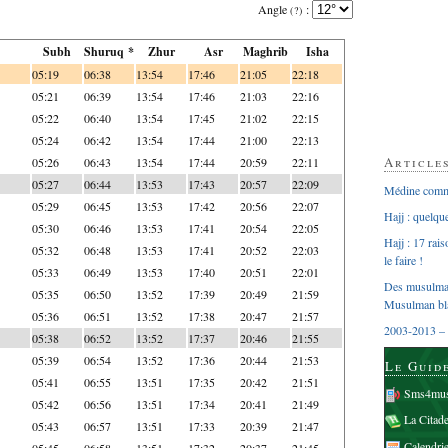
Angle
:
(?)
Subh
Shuruq *
Zhur
Asr
Maghrib
Isha
05:19
06:38
13:54
17:46
21:05
22:18
05:21
06:39
13:54
17:46
21:03
22:16
05:22
06:40
13:54
17:45
21:02
22:15
05:24
06:42
13:54
17:44
21:00
22:13
Article
05:26
06:43
13:54
17:44
20:59
22:11
05:27
06:44
13:53
17:43
20:57
22:09
Médine comme
05:29
06:45
13:53
17:42
20:56
22:07
Hajj : quelq
05:30
06:46
13:53
17:41
20:54
22:05
Hajj : 17 rai
05:32
06:48
13:53
17:41
20:52
22:03
le faire !
05:33
06:49
13:53
17:40
20:51
22:01
Des musulman
05:35
06:50
13:52
17:39
20:49
21:59
Musulman bl
05:36
06:51
13:52
17:38
20:47
21:57
2003-2013 – 
05:38
06:52
13:52
17:37
20:46
21:55
05:39
06:54
13:52
17:36
20:44
21:53
Le Guid
05:41
06:55
13:51
17:35
20:42
21:51
Sms4mus
05:42
06:56
13:51
17:34
20:41
21:49
La Citad
05:43
06:57
13:51
17:33
20:39
21:47
Calendri
05:45
06:58
13:51
17:32
20:37
21:45