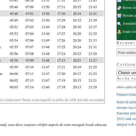
05:46
07:00
13:50
17:31
20:35
21:43
Revue d
05:48
07:01
13:50
17:30
20:34
21:41
Horaire p
05:49
07:02
13:50
17:29
20:32
21:39
Annuaire
05:51
07:03
13:49
17:28
20:30
21:37
Islam
(se
05:52
07:04
13:49
17:27
20:28
21:35
05:54
07:06
13:49
17:26
20:26
21:33
Recherc
e
05:55
07:07
13:48
17:25
20:24
21:31
05:56
07:08
13:48
17:24
20:23
21:29
e
05:58
07:09
13:48
17:23
20:21
21:27
Catégor
05:59
07:10
13:47
17:21
20:19
21:25
re
06:00
07:11
13:47
17:20
20:17
21:23
Accès p
06:02
07:13
13:47
17:19
20:15
21:21
06:03
07:14
13:46
17:18
20:13
21:19
adhan
applicat
Finance Isla
'est simplement l'heure avant laquelle la prière du subh doit être accomplie
heure de prie
mecque
logici
Palestine
prie
2010
salat
sm
intégral
web
dicatif, vous devez toujours vérifier auprès de votre mosquée locale et/ou au