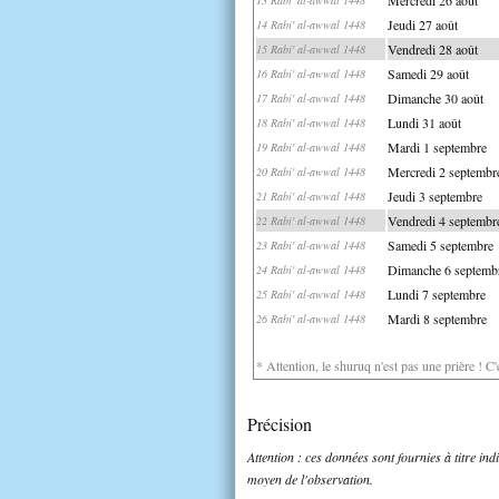
Jeudi 27 août
14 Rabi' al-awwal 1448
Vendredi 28 août
15 Rabi' al-awwal 1448
Samedi 29 août
16 Rabi' al-awwal 1448
Dimanche 30 août
17 Rabi' al-awwal 1448
Lundi 31 août
18 Rabi' al-awwal 1448
Mardi 1 septembre
19 Rabi' al-awwal 1448
Mercredi 2 septembr
20 Rabi' al-awwal 1448
Jeudi 3 septembre
21 Rabi' al-awwal 1448
Vendredi 4 septembr
22 Rabi' al-awwal 1448
Samedi 5 septembre
23 Rabi' al-awwal 1448
Dimanche 6 septemb
24 Rabi' al-awwal 1448
Lundi 7 septembre
25 Rabi' al-awwal 1448
Mardi 8 septembre
26 Rabi' al-awwal 1448
* Attention, le shuruq n'est pas une prière ! C
Précision
Attention : ces données sont fournies à titre in
moyen de l'observation.