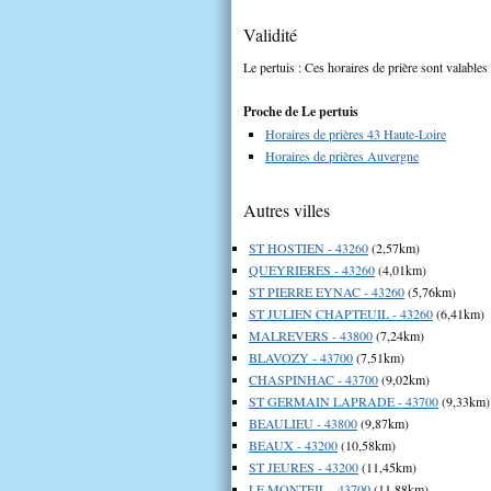
Validité
Le pertuis : Ces horaires de prière sont valables
Proche de Le pertuis
Horaires de prières 43 Haute-Loire
Horaires de prières Auvergne
Autres villes
ST HOSTIEN - 43260
(2,57km)
QUEYRIERES - 43260
(4,01km)
ST PIERRE EYNAC - 43260
(5,76km)
ST JULIEN CHAPTEUIL - 43260
(6,41km)
MALREVERS - 43800
(7,24km)
BLAVOZY - 43700
(7,51km)
CHASPINHAC - 43700
(9,02km)
ST GERMAIN LAPRADE - 43700
(9,33km)
BEAULIEU - 43800
(9,87km)
BEAUX - 43200
(10,58km)
ST JEURES - 43200
(11,45km)
LE MONTEIL - 43700
(11,88km)