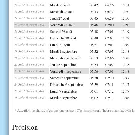
Mardi 25 août
05:42
06:56
13:51
12 Rabi' al-awwal 1448
Mercredi 26 août
05:43
06:57
13:50
13 Rabi' al-awwal 1448
Jeudi 27 août
05:45
06:59
13:50
14 Rabi' al-awwal 1448
Vendredi 28 août
05:46
07:00
13:50
15 Rabi' al-awwal 1448
Samedi 29 août
05:48
07:01
13:49
16 Rabi' al-awwal 1448
Dimanche 30 août
05:49
07:02
13:49
17 Rabi' al-awwal 1448
Lundi 31 août
05:51
07:03
13:49
18 Rabi' al-awwal 1448
Mardi 1 septembre
05:52
07:05
13:48
19 Rabi' al-awwal 1448
Mercredi 2 septembre
05:53
07:06
13:48
20 Rabi' al-awwal 1448
Jeudi 3 septembre
05:55
07:07
13:48
21 Rabi' al-awwal 1448
Vendredi 4 septembre
05:56
07:08
13:48
22 Rabi' al-awwal 1448
Samedi 5 septembre
05:58
07:10
13:47
23 Rabi' al-awwal 1448
Dimanche 6 septembre
05:59
07:11
13:47
24 Rabi' al-awwal 1448
Lundi 7 septembre
06:01
07:12
13:47
25 Rabi' al-awwal 1448
Mardi 8 septembre
06:02
07:13
13:46
26 Rabi' al-awwal 1448
* Attention, le shuruq n'est pas une prière ! C'est simplement l'heure avant laquelle l
Précision