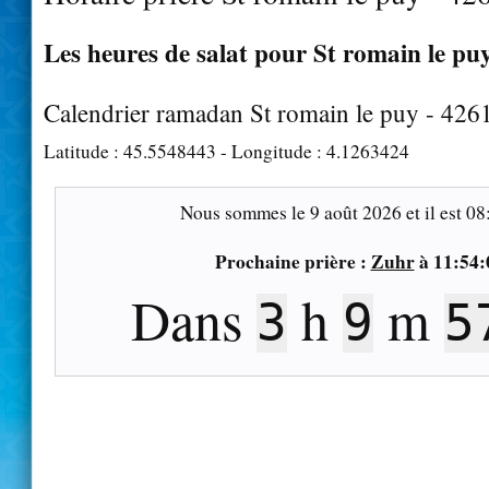
Les heures de salat pour St romain le puy
Calendrier ramadan St romain le puy - 426
Latitude :
45.5548443
- Longitude :
4.1263424
Nous sommes le
9 août 2026
et il est
08
Prochaine prière :
Zuhr
à
11:54:
Dans
h
m
3
9
5