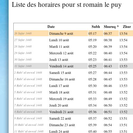
Liste des horaires pour st romain le puy
Date
Subh
Shuruq *
Zhur
Dimanche 9 août
05:17
06:37
13:54
26 Safar 1448
Lundi 10 août
05:19
06:38
13:54
27 Safar 1448
Mardi 11 août
05:20
06:39
13:54
28 Safar 1448
Mercredi 12 août
05:22
06:40
13:54
29 Safar 1448
Jeudi 13 août
05:23
06:41
13:53
30 Safar 1448
Vendredi 14 août
05:25
06:43
13:53
31 Safar 1448
Samedi 15 août
05:27
06:44
13:53
2 Rabi' al-awwal 1448
Dimanche 16 août
05:28
06:45
13:53
3 Rabi' al-awwal 1448
Lundi 17 août
05:30
06:46
13:53
4 Rabi' al-awwal 1448
Mardi 18 août
05:31
06:48
13:52
5 Rabi' al-awwal 1448
Mercredi 19 août
05:33
06:49
13:52
6 Rabi' al-awwal 1448
Jeudi 20 août
05:34
06:50
13:52
7 Rabi' al-awwal 1448
Vendredi 21 août
05:36
06:51
13:52
8 Rabi' al-awwal 1448
Samedi 22 août
05:37
06:52
13:51
9 Rabi' al-awwal 1448
Dimanche 23 août
05:39
06:54
13:51
10 Rabi' al-awwal 1448
Lundi 24 août
05:40
06:55
13:51
11 Rabi' al-awwal 1448