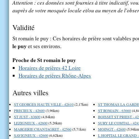
Attention : ces données sont fournies à titre indicatif, vou
auprès de votre mosquée locale et/ou au moyen de l'obser
Validité
St romain le puy : Ces horaires de prière sont valables po
le puy
et ses environs.
Proche de St romain le puy
Horaires de prières 42 Loire
Horaires de prières Rhône-Alpes
Autres villes
ST GEORGES HAUTE VILLE - 42610
(2,17km)
ST THOMAS LA GARDE 
PRECIEUX - 42600
(3,96km)
ST ROMAIN - 63660
(4,8
ST JUST - 63600
(4,84km)
BOISSET ST PRIEST - 42
LEZIGNEUX - 42600
(5,26km)
SURY LE COMTAL - 424
MARGERIE CHANTAGRET - 42560
(5,71km)
MOINGT - 42600
(5,94km
SAVIGNEUX - 42600
(6,62km)
L HOPITAL LE GRAND -