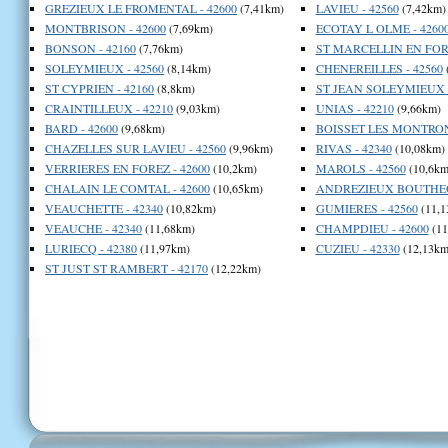
GREZIEUX LE FROMENTAL - 42600
(7,41km)
LAVIEU - 42560
(7,42km)
MONTBRISON - 42600
(7,69km)
ECOTAY L OLME - 4260
BONSON - 42160
(7,76km)
ST MARCELLIN EN FORE
SOLEYMIEUX - 42560
(8,14km)
CHENEREILLES - 42560
ST CYPRIEN - 42160
(8,8km)
ST JEAN SOLEYMIEUX -
CRAINTILLEUX - 42210
(9,03km)
UNIAS - 42210
(9,66km)
BARD - 42600
(9,68km)
BOISSET LES MONTRON
CHAZELLES SUR LAVIEU - 42560
(9,96km)
RIVAS - 42340
(10,08km)
VERRIERES EN FOREZ - 42600
(10,2km)
MAROLS - 42560
(10,6km
CHALAIN LE COMTAL - 42600
(10,65km)
ANDREZIEUX BOUTHEON
VEAUCHETTE - 42340
(10,82km)
GUMIERES - 42560
(11,1
VEAUCHE - 42340
(11,68km)
CHAMPDIEU - 42600
(11
LURIECQ - 42380
(11,97km)
CUZIEU - 42330
(12,13km
ST JUST ST RAMBERT - 42170
(12,22km)