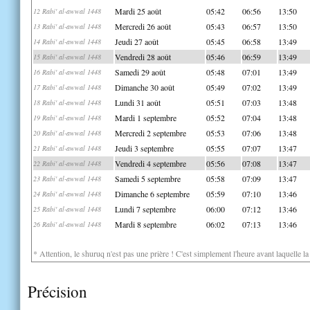
Mardi 25 août
05:42
06:56
13:50
12 Rabi' al-awwal 1448
Mercredi 26 août
05:43
06:57
13:50
13 Rabi' al-awwal 1448
Jeudi 27 août
05:45
06:58
13:49
14 Rabi' al-awwal 1448
Vendredi 28 août
05:46
06:59
13:49
15 Rabi' al-awwal 1448
Samedi 29 août
05:48
07:01
13:49
16 Rabi' al-awwal 1448
Dimanche 30 août
05:49
07:02
13:49
17 Rabi' al-awwal 1448
Lundi 31 août
05:51
07:03
13:48
18 Rabi' al-awwal 1448
Mardi 1 septembre
05:52
07:04
13:48
19 Rabi' al-awwal 1448
Mercredi 2 septembre
05:53
07:06
13:48
20 Rabi' al-awwal 1448
Jeudi 3 septembre
05:55
07:07
13:47
21 Rabi' al-awwal 1448
Vendredi 4 septembre
05:56
07:08
13:47
22 Rabi' al-awwal 1448
Samedi 5 septembre
05:58
07:09
13:47
23 Rabi' al-awwal 1448
Dimanche 6 septembre
05:59
07:10
13:46
24 Rabi' al-awwal 1448
Lundi 7 septembre
06:00
07:12
13:46
25 Rabi' al-awwal 1448
Mardi 8 septembre
06:02
07:13
13:46
26 Rabi' al-awwal 1448
* Attention, le shuruq n'est pas une prière ! C'est simplement l'heure avant laquelle l
Précision