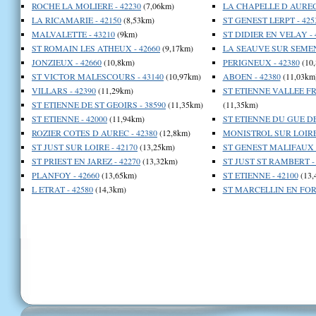
ROCHE LA MOLIERE - 42230
(7,06km)
LA CHAPELLE D AUREC 
LA RICAMARIE - 42150
(8,53km)
ST GENEST LERPT - 425
MALVALETTE - 43210
(9km)
ST DIDIER EN VELAY - 
ST ROMAIN LES ATHEUX - 42660
(9,17km)
LA SEAUVE SUR SEMENE
JONZIEUX - 42660
(10,8km)
PERIGNEUX - 42380
(10
ST VICTOR MALESCOURS - 43140
(10,97km)
ABOEN - 42380
(11,03km
VILLARS - 42390
(11,29km)
ST ETIENNE VALLEE FR
ST ETIENNE DE ST GEOIRS - 38590
(11,35km)
(11,35km)
ST ETIENNE - 42000
(11,94km)
ST ETIENNE DU GUE DE 
ROZIER COTES D AUREC - 42380
(12,8km)
MONISTROL SUR LOIRE 
ST JUST SUR LOIRE - 42170
(13,25km)
ST GENEST MALIFAUX -
ST PRIEST EN JAREZ - 42270
(13,32km)
ST JUST ST RAMBERT - 
PLANFOY - 42660
(13,65km)
ST ETIENNE - 42100
(13,
L ETRAT - 42580
(14,3km)
ST MARCELLIN EN FORE