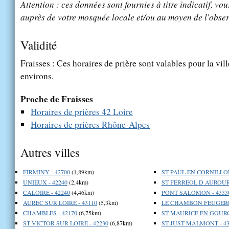
Attention : ces données sont fournies à titre indicatif, vou
auprès de votre mosquée locale et/ou au moyen de l'obser
Validité
Fraisses : Ces horaires de prière sont valables pour la vil
environs.
Proche de Fraisses
Horaires de prières 42 Loire
Horaires de prières Rhône-Alpes
Autres villes
FIRMINY - 42700
(1,89km)
ST PAUL EN CORNILLON
UNIEUX - 42240
(2,4km)
ST FERREOL D AUROURE
CALOIRE - 42240
(4,46km)
PONT SALOMON - 4333
AUREC SUR LOIRE - 43110
(5,3km)
LE CHAMBON FEUGEROL
CHAMBLES - 42170
(6,75km)
ST MAURICE EN GOURGO
ST VICTOR SUR LOIRE - 42230
(6,87km)
ST JUST MALMONT - 43