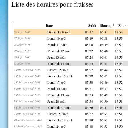
Liste des horaires pour fraisses
Date
Subh
Shuruq *
Zhur
Dimanche 9 août
05:17
06:37
13:53
26 Safar 1448
Lundi 10 août
05:19
06:38
13:53
27 Safar 1448
Mardi 11 août
05:20
06:39
13:53
28 Safar 1448
Mercredi 12 août
05:22
06:40
13:53
29 Safar 1448
Jeudi 13 août
05:24
06:41
13:53
30 Safar 1448
Vendredi 14 août
05:25
06:43
13:53
31 Safar 1448
Samedi 15 août
05:27
06:44
13:52
2 Rabi' al-awwal 1448
Dimanche 16 août
05:28
06:45
13:52
3 Rabi' al-awwal 1448
Lundi 17 août
05:30
06:46
13:52
4 Rabi' al-awwal 1448
Mardi 18 août
05:31
06:47
13:52
5 Rabi' al-awwal 1448
Mercredi 19 août
05:33
06:49
13:52
6 Rabi' al-awwal 1448
Jeudi 20 août
05:34
06:50
13:51
7 Rabi' al-awwal 1448
Vendredi 21 août
05:36
06:51
13:51
8 Rabi' al-awwal 1448
Samedi 22 août
05:37
06:52
13:51
9 Rabi' al-awwal 1448
Dimanche 23 août
05:39
06:53
13:51
10 Rabi' al-awwal 1448
Lundi 24 août
05:40
06:55
13:50
11 Rabi' al-awwal 1448