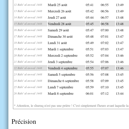
Mardi 25 août
05:41
06:55
13:49
12 Rabi' al-awwal 1448
Mercredi 26 août
05:42
06:56
13:49
13 Rabi' al-awwal 1448
Jeudi 27 août
05:44
06:57
13:48
14 Rabi' al-awwal 1448
Vendredi 28 août
05:45
06:58
13:48
15 Rabi' al-awwal 1448
Samedi 29 août
05:47
07:00
13:48
16 Rabi' al-awwal 1448
Dimanche 30 août
05:48
07:01
13:47
17 Rabi' al-awwal 1448
Lundi 31 août
05:49
07:02
13:47
18 Rabi' al-awwal 1448
Mardi 1 septembre
05:51
07:03
13:47
19 Rabi' al-awwal 1448
Mercredi 2 septembre
05:52
07:04
13:46
20 Rabi' al-awwal 1448
Jeudi 3 septembre
05:54
07:06
13:46
21 Rabi' al-awwal 1448
Vendredi 4 septembre
05:55
07:07
13:46
22 Rabi' al-awwal 1448
Samedi 5 septembre
05:56
07:08
13:45
23 Rabi' al-awwal 1448
Dimanche 6 septembre
05:58
07:09
13:45
24 Rabi' al-awwal 1448
Lundi 7 septembre
05:59
07:10
13:45
25 Rabi' al-awwal 1448
Mardi 8 septembre
06:01
07:12
13:44
26 Rabi' al-awwal 1448
* Attention, le shuruq n'est pas une prière ! C'est simplement l'heure avant laquelle l
Précision