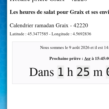
Les heures de salat pour Graix et ses env
Calendrier ramadan Graix - 42220
Latitude :
45.3477585
- Longitude :
4.5692836
Nous sommes le
9 août 2026
et il est
14
Prochaine prière :
Asr
à
15:45:0
Dans
h
m
1
25