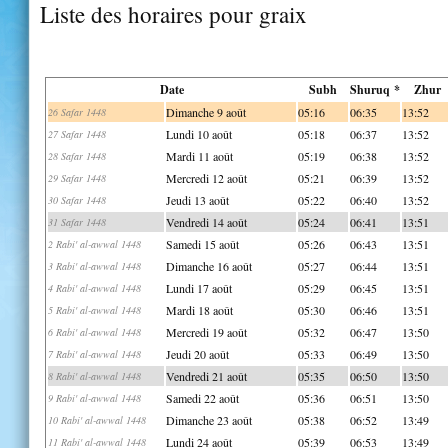
Liste des horaires pour graix
Date
Subh
Shuruq *
Zhur
Dimanche 9 août
05:16
06:35
13:52
26 Safar 1448
Lundi 10 août
05:18
06:37
13:52
27 Safar 1448
Mardi 11 août
05:19
06:38
13:52
28 Safar 1448
Mercredi 12 août
05:21
06:39
13:52
29 Safar 1448
Jeudi 13 août
05:22
06:40
13:52
30 Safar 1448
Vendredi 14 août
05:24
06:41
13:51
31 Safar 1448
Samedi 15 août
05:26
06:43
13:51
2 Rabi' al-awwal 1448
Dimanche 16 août
05:27
06:44
13:51
3 Rabi' al-awwal 1448
Lundi 17 août
05:29
06:45
13:51
4 Rabi' al-awwal 1448
Mardi 18 août
05:30
06:46
13:51
5 Rabi' al-awwal 1448
Mercredi 19 août
05:32
06:47
13:50
6 Rabi' al-awwal 1448
Jeudi 20 août
05:33
06:49
13:50
7 Rabi' al-awwal 1448
Vendredi 21 août
05:35
06:50
13:50
8 Rabi' al-awwal 1448
Samedi 22 août
05:36
06:51
13:50
9 Rabi' al-awwal 1448
Dimanche 23 août
05:38
06:52
13:49
10 Rabi' al-awwal 1448
Lundi 24 août
05:39
06:53
13:49
11 Rabi' al-awwal 1448