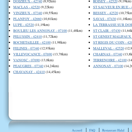
DOIZIEUX - 42740
(8,92km)
ROISEY - 42520
(9,19km)
MACLAS - 42520
(9,22km)
ST SAUVEUR EN RUE - 
VINZIEUX - 07340
(10,55km)
BESSEY - 42520
(10,75km
PLANFOY - 42660
(10,81km)
SAVAS - 07430
(11,18km)
LUPE - 42520
(11,19km)
LA TERRASSE SUR DOR
BOULIEU LES ANNONAY - 07100
(11,48km)
ST CLAIR - 07430
(11,64
PELUSSIN - 42410
(11,72km)
ST GENEST MALIFAUX -
ROCHETAILLEE - 42100
(11,98km)
ST REGIS DU COIN - 42
FELINES - 07340
(12,93km)
MALLEVAL - 42520
(12,
VILLEVOCANCE - 07690
(13,78km)
CHARNAS - 07340
(13,8
VANOSC - 07690
(13,8km)
TERRENOIRE - 42100
(14
PEAUGRES - 07340
(14,24km)
ANNONAY - 07100
(14,2
CHAVANAY - 42410
(14,45km)
Accueil
FAQ
Restaurant Halal