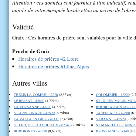
Attention : ces données sont fournies à titre indicatif, vou
auprès de votre mosquée locale et/ou au moyen de l'obser
Validité
Graix : Ces horaires de prière sont valables pour la ville 
Proche de Graix
Horaires de prières 42 Loire
Horaires de prières Rhône-Alpes
Autres villes
THELIS LA COMBE - 42220
(2,53km)
COLOMBIER - 42220
(2,
LE BESSAT - 42660
(4,72km)
ST JULIEN MOLIN MOLE
LA VERSANNE - 42220
(4,77km)
BOURG ARGENTAL - 42
ST APPOLINARD - 42520
(6,59km)
TARENTAISE - 42660
(6,
LA VALLA EN GIER - 42131
(7,43km)
VERANNE - 42520
(7,68
ST JACQUES D ATTICIEUX - 07340
(7,78km)
ST MARCEL LES ANNON
BURDIGNES - 42220
(8,67km)
BROSSAINC - 07340
(8,8