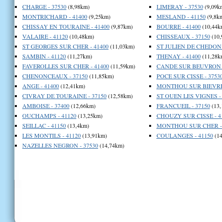
CHARGE - 37530
(8,98km)
LIMERAY - 37530
(9,09k
MONTRICHARD - 41400
(9,25km)
MESLAND - 41150
(9,8k
CHISSAY EN TOURAINE - 41400
(9,87km)
BOURRE - 41400
(10,44k
VALAIRE - 41120
(10,48km)
CHISSEAUX - 37150
(10,
ST GEORGES SUR CHER - 41400
(11,03km)
ST JULIEN DE CHEDON 
SAMBIN - 41120
(11,27km)
THENAY - 41400
(11,28k
FAVEROLLES SUR CHER - 41400
(11,59km)
CANDE SUR BEUVRON -
CHENONCEAUX - 37150
(11,85km)
POCE SUR CISSE - 3753
ANGE - 41400
(12,41km)
MONTHOU SUR BIEVRE 
CIVRAY DE TOURAINE - 37150
(12,58km)
ST OUEN LES VIGNES - 
AMBOISE - 37400
(12,66km)
FRANCUEIL - 37150
(13,
OUCHAMPS - 41120
(13,25km)
CHOUZY SUR CISSE - 4
SEILLAC - 41150
(13,4km)
MONTHOU SUR CHER - 
LES MONTILS - 41120
(13,91km)
COULANGES - 41150
(14
NAZELLES NEGRON - 37530
(14,74km)