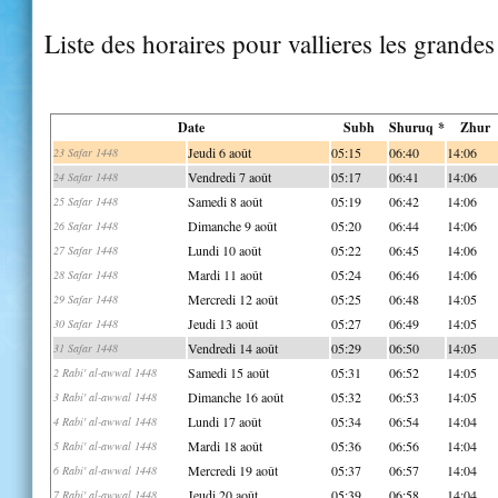
Liste des horaires pour vallieres les grandes
Date
Subh
Shuruq *
Zhur
Jeudi 6 août
05:15
06:40
14:06
23 Safar 1448
Vendredi 7 août
05:17
06:41
14:06
24 Safar 1448
Samedi 8 août
05:19
06:42
14:06
25 Safar 1448
Dimanche 9 août
05:20
06:44
14:06
26 Safar 1448
Lundi 10 août
05:22
06:45
14:06
27 Safar 1448
Mardi 11 août
05:24
06:46
14:06
28 Safar 1448
Mercredi 12 août
05:25
06:48
14:05
29 Safar 1448
Jeudi 13 août
05:27
06:49
14:05
30 Safar 1448
Vendredi 14 août
05:29
06:50
14:05
31 Safar 1448
Samedi 15 août
05:31
06:52
14:05
2 Rabi' al-awwal 1448
Dimanche 16 août
05:32
06:53
14:05
3 Rabi' al-awwal 1448
Lundi 17 août
05:34
06:54
14:04
4 Rabi' al-awwal 1448
Mardi 18 août
05:36
06:56
14:04
5 Rabi' al-awwal 1448
Mercredi 19 août
05:37
06:57
14:04
6 Rabi' al-awwal 1448
Jeudi 20 août
05:39
06:58
14:04
7 Rabi' al-awwal 1448