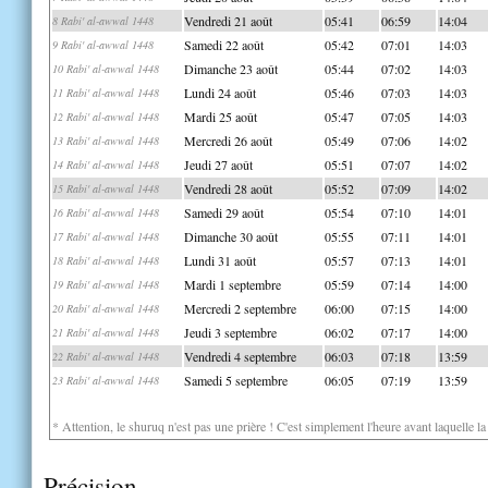
Vendredi 21 août
05:41
06:59
14:04
8 Rabi' al-awwal 1448
Samedi 22 août
05:42
07:01
14:03
9 Rabi' al-awwal 1448
Dimanche 23 août
05:44
07:02
14:03
10 Rabi' al-awwal 1448
Lundi 24 août
05:46
07:03
14:03
11 Rabi' al-awwal 1448
Mardi 25 août
05:47
07:05
14:03
12 Rabi' al-awwal 1448
Mercredi 26 août
05:49
07:06
14:02
13 Rabi' al-awwal 1448
Jeudi 27 août
05:51
07:07
14:02
14 Rabi' al-awwal 1448
Vendredi 28 août
05:52
07:09
14:02
15 Rabi' al-awwal 1448
Samedi 29 août
05:54
07:10
14:01
16 Rabi' al-awwal 1448
Dimanche 30 août
05:55
07:11
14:01
17 Rabi' al-awwal 1448
Lundi 31 août
05:57
07:13
14:01
18 Rabi' al-awwal 1448
Mardi 1 septembre
05:59
07:14
14:00
19 Rabi' al-awwal 1448
Mercredi 2 septembre
06:00
07:15
14:00
20 Rabi' al-awwal 1448
Jeudi 3 septembre
06:02
07:17
14:00
21 Rabi' al-awwal 1448
Vendredi 4 septembre
06:03
07:18
13:59
22 Rabi' al-awwal 1448
Samedi 5 septembre
06:05
07:19
13:59
23 Rabi' al-awwal 1448
* Attention, le shuruq n'est pas une prière ! C'est simplement l'heure avant laquelle l
Précision