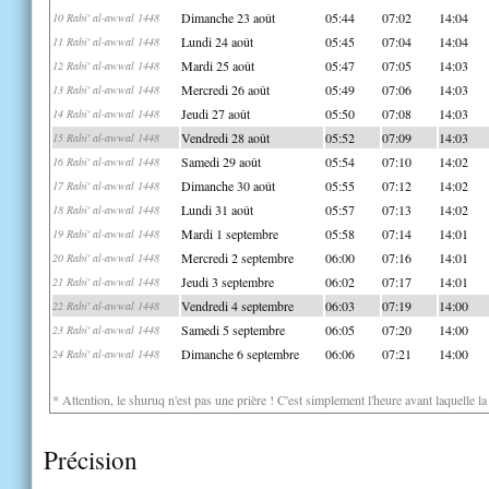
Dimanche 23 août
05:44
07:02
14:04
10 Rabi' al-awwal 1448
Lundi 24 août
05:45
07:04
14:04
11 Rabi' al-awwal 1448
Mardi 25 août
05:47
07:05
14:03
12 Rabi' al-awwal 1448
Mercredi 26 août
05:49
07:06
14:03
13 Rabi' al-awwal 1448
Jeudi 27 août
05:50
07:08
14:03
14 Rabi' al-awwal 1448
Vendredi 28 août
05:52
07:09
14:03
15 Rabi' al-awwal 1448
Samedi 29 août
05:54
07:10
14:02
16 Rabi' al-awwal 1448
Dimanche 30 août
05:55
07:12
14:02
17 Rabi' al-awwal 1448
Lundi 31 août
05:57
07:13
14:02
18 Rabi' al-awwal 1448
Mardi 1 septembre
05:58
07:14
14:01
19 Rabi' al-awwal 1448
Mercredi 2 septembre
06:00
07:16
14:01
20 Rabi' al-awwal 1448
Jeudi 3 septembre
06:02
07:17
14:01
21 Rabi' al-awwal 1448
Vendredi 4 septembre
06:03
07:19
14:00
22 Rabi' al-awwal 1448
Samedi 5 septembre
06:05
07:20
14:00
23 Rabi' al-awwal 1448
Dimanche 6 septembre
06:06
07:21
14:00
24 Rabi' al-awwal 1448
* Attention, le shuruq n'est pas une prière ! C'est simplement l'heure avant laquelle l
Précision