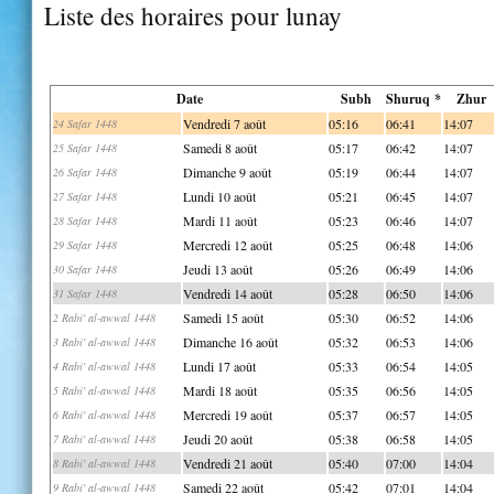
Liste des horaires pour lunay
Date
Subh
Shuruq *
Zhur
Vendredi 7 août
05:16
06:41
14:07
24 Safar 1448
Samedi 8 août
05:17
06:42
14:07
25 Safar 1448
Dimanche 9 août
05:19
06:44
14:07
26 Safar 1448
Lundi 10 août
05:21
06:45
14:07
27 Safar 1448
Mardi 11 août
05:23
06:46
14:07
28 Safar 1448
Mercredi 12 août
05:25
06:48
14:06
29 Safar 1448
Jeudi 13 août
05:26
06:49
14:06
30 Safar 1448
Vendredi 14 août
05:28
06:50
14:06
31 Safar 1448
Samedi 15 août
05:30
06:52
14:06
2 Rabi' al-awwal 1448
Dimanche 16 août
05:32
06:53
14:06
3 Rabi' al-awwal 1448
Lundi 17 août
05:33
06:54
14:05
4 Rabi' al-awwal 1448
Mardi 18 août
05:35
06:56
14:05
5 Rabi' al-awwal 1448
Mercredi 19 août
05:37
06:57
14:05
6 Rabi' al-awwal 1448
Jeudi 20 août
05:38
06:58
14:05
7 Rabi' al-awwal 1448
Vendredi 21 août
05:40
07:00
14:04
8 Rabi' al-awwal 1448
Samedi 22 août
05:42
07:01
14:04
9 Rabi' al-awwal 1448