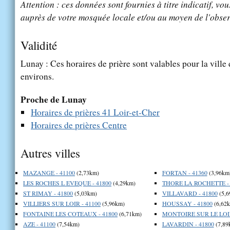
Attention : ces données sont fournies à titre indicatif, vou
auprès de votre mosquée locale et/ou au moyen de l'obser
Validité
Lunay : Ces horaires de prière sont valables pour la ville
environs.
Proche de Lunay
Horaires de prières 41 Loir-et-Cher
Horaires de prières Centre
Autres villes
MAZANGE - 41100
(2,73km)
FORTAN - 41360
(3,96km
LES ROCHES L EVEQUE - 41800
(4,29km)
THORE LA ROCHETTE - 
ST RIMAY - 41800
(5,03km)
VILLAVARD - 41800
(5,6
VILLIERS SUR LOIR - 41100
(5,96km)
HOUSSAY - 41800
(6,62
FONTAINE LES COTEAUX - 41800
(6,71km)
MONTOIRE SUR LE LOIR
AZE - 41100
(7,54km)
LAVARDIN - 41800
(7,89