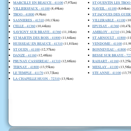
MARCILLY EN BEAUCE - 41100
(7,97km)
ST QUENTIN LES TROO -
VILLIERSFAUX - 41100
(8,49km)
NAVEIL - 41100
(8,64km)
TROO - 41800
(9,9km)
ST JACQUES DES GUERE
SASNIERES - 41310
(10,13km)
VILLERABLE - 41100
(10
CELLE - 41360
(10,44km)
EPUISAY - 41360
(10,47k
SAVIGNY SUR BRAYE - 41360
(11,18km)
AMBLOY - 41310
(11,26
ST MARTIN DES BOIS - 41800
(11,64km)
ST ARNOULT - 41800
(11
HUISSEAU EN BEAUCE - 41310
(11,81km)
VENDOME - 41100
(11,9
ST OUEN - 41100
(12,37km)
BONNEVEAU - 41800
(1
DANZE - 41160
(12,48km)
BESSE SUR BRAYE - 72
PRUNAY CASSEREAU - 41310
(12,68km)
RAHART - 41160
(13,25k
TERNAY - 41800
(13,55km)
MESLAY - 41100
(13,58k
LE TEMPLE - 41170
(13,72km)
STE ANNE - 41100
(13,7
LA CHAPELLE HUON - 72310
(13,9km)