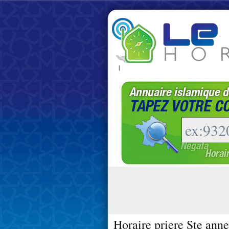
|
Horaire priere Ste ann