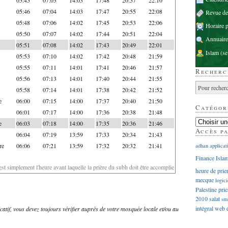
05:46
07:04
14:03
17:47
20:55
22:08
Revue d
05:48
07:06
14:02
17:45
20:53
22:06
Horaire p
05:50
07:07
14:02
17:44
20:51
22:04
Annuaire
05:51
07:08
14:02
17:43
20:49
22:01
Islam
(se
05:53
07:10
14:02
17:42
20:48
21:59
05:55
07:11
14:01
17:41
20:46
21:57
Recherc
05:56
07:13
14:01
17:40
20:44
21:55
05:58
07:14
14:01
17:38
20:42
21:52
e
06:00
07:15
14:00
17:37
20:40
21:50
Catégor
06:01
07:17
14:00
17:36
20:38
21:48
e
06:03
07:18
14:00
17:35
20:36
21:46
Accès p
06:04
07:19
13:59
17:33
20:34
21:43
re
06:06
07:21
13:59
17:32
20:32
21:41
adhan
applicat
Finance Isla
'est simplement l'heure avant laquelle la prière du subh doit être accomplie
heure de prie
mecque
logici
Palestine
prie
2010
salat
sm
intégral
web
dicatif, vous devez toujours vérifier auprès de votre mosquée locale et/ou au