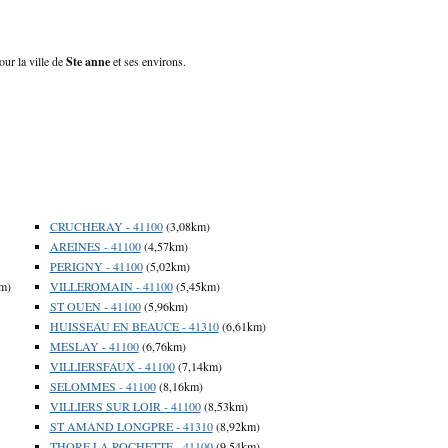
our la ville de
Ste anne
et ses environs.
CRUCHERAY - 41100
(3,08km)
AREINES - 41100
(4,57km)
PERIGNY - 41100
(5,02km)
m)
VILLEROMAIN - 41100
(5,45km)
ST OUEN - 41100
(5,96km)
HUISSEAU EN BEAUCE - 41310
(6,61km)
MESLAY - 41100
(6,76km)
VILLIERSFAUX - 41100
(7,14km)
SELOMMES - 41100
(8,16km)
VILLIERS SUR LOIR - 41100
(8,53km)
ST AMAND LONGPRE - 41310
(8,92km)
THORE LA ROCHETTE - 41100
(9,54km)