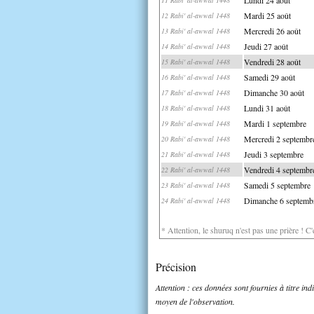
Mardi 25 août
12 Rabi' al-awwal 1448
Mercredi 26 août
13 Rabi' al-awwal 1448
Jeudi 27 août
14 Rabi' al-awwal 1448
Vendredi 28 août
15 Rabi' al-awwal 1448
Samedi 29 août
16 Rabi' al-awwal 1448
Dimanche 30 août
17 Rabi' al-awwal 1448
Lundi 31 août
18 Rabi' al-awwal 1448
Mardi 1 septembre
19 Rabi' al-awwal 1448
Mercredi 2 septembr
20 Rabi' al-awwal 1448
Jeudi 3 septembre
21 Rabi' al-awwal 1448
Vendredi 4 septembr
22 Rabi' al-awwal 1448
Samedi 5 septembre
23 Rabi' al-awwal 1448
Dimanche 6 septemb
24 Rabi' al-awwal 1448
* Attention, le shuruq n'est pas une prière ! C
Précision
Attention : ces données sont fournies à titre in
moyen de l'observation.