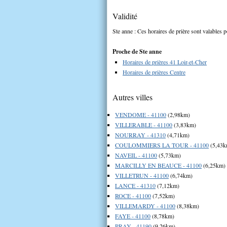
Validité
Ste anne : Ces horaires de prière sont valables p
Proche de Ste anne
Horaires de prières 41 Loir-et-Cher
Horaires de prières Centre
Autres villes
VENDOME - 41100
(2,98km)
VILLERABLE - 41100
(3,83km)
NOURRAY - 41310
(4,71km)
COULOMMIERS LA TOUR - 41100
(5,43k
NAVEIL - 41100
(5,73km)
MARCILLY EN BEAUCE - 41100
(6,25km)
VILLETRUN - 41100
(6,74km)
LANCE - 41310
(7,12km)
ROCE - 41100
(7,52km)
VILLEMARDY - 41100
(8,38km)
FAYE - 41100
(8,78km)
PRAY - 41190
(9,26km)