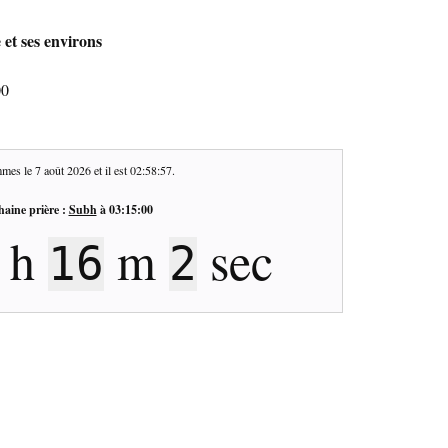
 et ses environs
00
mes le
7 août 2026
et il est
02:58:58
.
haine prière :
Subh
à
03:15:00
h
m
sec
16
1