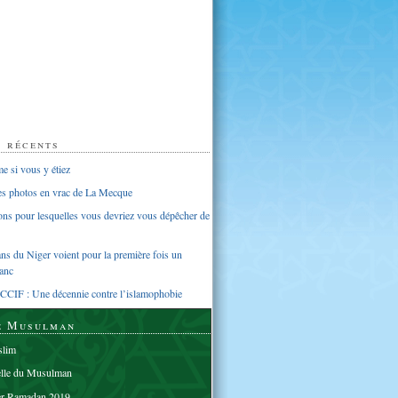
s récents
 si vous y étiez
ues photos en vrac de La Mecque
sons pour lesquelles vous devriez vous dépêcher de
s du Niger voient pour la première fois un
anc
CCIF : Une décennie contre l’islamophobie
e Musulman
lim
elle du Musulman
er Ramadan 2019