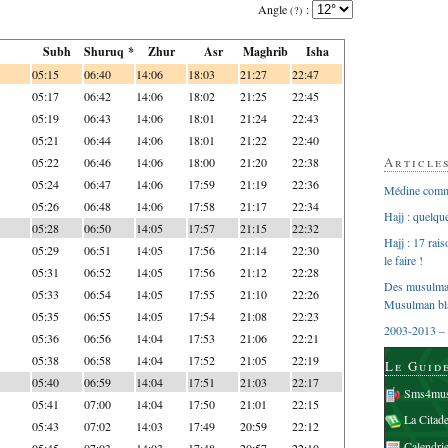
Angle
:
(?)
Subh
Shuruq *
Zhur
Asr
Maghrib
Isha
05:15
06:40
14:06
18:03
21:27
22:47
05:17
06:42
14:06
18:02
21:25
22:45
05:19
06:43
14:06
18:01
21:24
22:43
05:21
06:44
14:06
18:01
21:22
22:40
Article
05:22
06:46
14:06
18:00
21:20
22:38
05:24
06:47
14:06
17:59
21:19
22:36
Médine comme
05:26
06:48
14:06
17:58
21:17
22:34
Hajj : quelq
05:28
06:50
14:05
17:57
21:15
22:32
Hajj : 17 rai
05:29
06:51
14:05
17:56
21:14
22:30
le faire !
05:31
06:52
14:05
17:56
21:12
22:28
Des musulman
05:33
06:54
14:05
17:55
21:10
22:26
Musulman bl
05:35
06:55
14:05
17:54
21:08
22:23
2003-2013 – 
05:36
06:56
14:04
17:53
21:06
22:21
05:38
06:58
14:04
17:52
21:05
22:19
Le Guid
05:40
06:59
14:04
17:51
21:03
22:17
Sms4mus
05:41
07:00
14:04
17:50
21:01
22:15
La Citad
05:43
07:02
14:03
17:49
20:59
22:12
Calendri
05:45
07:03
14:03
17:48
20:57
22:10