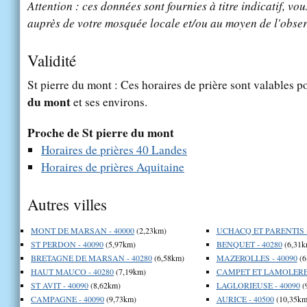
Attention : ces données sont fournies à titre indicatif, vou
auprès de votre mosquée locale et/ou au moyen de l'obser
Validité
St pierre du mont : Ces horaires de prière sont valables po
du mont
et ses environs.
Proche de St pierre du mont
Horaires de prières 40 Landes
Horaires de prières Aquitaine
Autres villes
MONT DE MARSAN - 40000
(2,23km)
UCHACQ ET PARENTIS -
ST PERDON - 40090
(5,97km)
BENQUET - 40280
(6,31k
BRETAGNE DE MARSAN - 40280
(6,58km)
MAZEROLLES - 40090
(6
HAUT MAUCO - 40280
(7,19km)
CAMPET ET LAMOLERE 
ST AVIT - 40090
(8,62km)
LAGLORIEUSE - 40090
(
CAMPAGNE - 40090
(9,73km)
AURICE - 40500
(10,35km