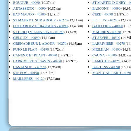
BOUGUE - 40090
(10,37km)
ST MARTIN D ONEY - 4
ARTASSENX - 40090
(10,87km)
BASCONS - 40090
(10,93
BAS MAUCO - 40500
(11,1km)
CERE - 40090
(11,87km)
ST MAURICE SUR ADOUR - 40270
(12,11km)
LE LEUY - 40250
(12,8km
LUCBARDEZ ET BARGUES - 40090
(13,49km)
GAILLERES - 40090
(13,
ST CRICQ VILLENEUVE - 40190
(13,6km)
MAURRIN - 40270
(13,78
GELOUX - 40090
(14,14km)
ST SEVER - 40500
(14,59
GRENADE SUR L ADOUR - 40270
(14,63km)
LARRIVIERE - 40270
(14
PUJO LE PLAN - 40190
(14,72km)
MEILHAN - 40400
(14,83
CANENX ET REAUT - 40090
(14,87km)
CAUNA - 40500
(14,87km
LARRIVIERE ST SAVIN - 40270
(14,92km)
LAMOTHE - 40250
(14,9
CASTANDET - 40270
(15,96km)
BOSTENS - 40090
(16,13
STE FOY - 40190
(16,21km)
MONTGAILLARD - 4050
MAILLERES - 40120
(17,26km)