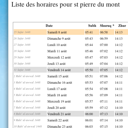
Liste des horaires pour st pierre du mont
Date
Subh
Shuruq *
Zhur
Samedi 8 août
05:41
06:58
14:13
25 Safar 1448
Dimanche 9 août
05:43
06:59
14:13
26 Safar 1448
Lundi 10 août
05:44
07:00
14:12
27 Safar 1448
Mardi 11 août
05:46
07:02
14:12
28 Safar 1448
Mercredi 12 août
05:47
07:03
14:12
29 Safar 1448
Jeudi 13 août
05:49
07:04
14:12
30 Safar 1448
Vendredi 14 août
05:50
07:05
14:12
31 Safar 1448
Samedi 15 août
05:51
07:06
14:12
2 Rabi' al-awwal 1448
Dimanche 16 août
05:53
07:07
14:11
3 Rabi' al-awwal 1448
Lundi 17 août
05:54
07:08
14:11
4 Rabi' al-awwal 1448
Mardi 18 août
05:56
07:09
14:11
5 Rabi' al-awwal 1448
Mercredi 19 août
05:57
07:11
14:11
6 Rabi' al-awwal 1448
Jeudi 20 août
05:59
07:12
14:10
7 Rabi' al-awwal 1448
Vendredi 21 août
06:00
07:13
14:10
8 Rabi' al-awwal 1448
Samedi 22 août
06:01
07:14
14:10
9 Rabi' al-awwal 1448
Dimanche 23 août
06:03
07:15
14:10
10 Rabi' al-awwal 1448