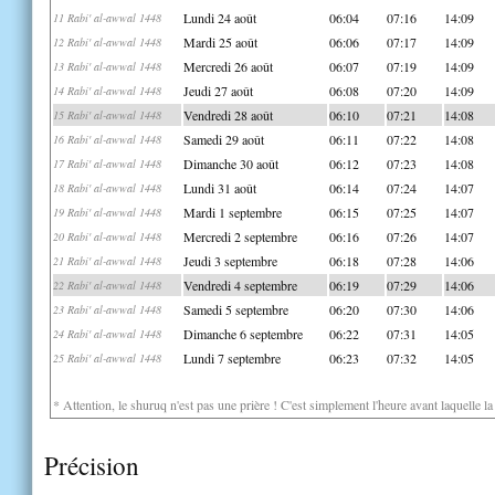
Lundi 24 août
06:04
07:16
14:09
11 Rabi' al-awwal 1448
Mardi 25 août
06:06
07:17
14:09
12 Rabi' al-awwal 1448
Mercredi 26 août
06:07
07:19
14:09
13 Rabi' al-awwal 1448
Jeudi 27 août
06:08
07:20
14:09
14 Rabi' al-awwal 1448
Vendredi 28 août
06:10
07:21
14:08
15 Rabi' al-awwal 1448
Samedi 29 août
06:11
07:22
14:08
16 Rabi' al-awwal 1448
Dimanche 30 août
06:12
07:23
14:08
17 Rabi' al-awwal 1448
Lundi 31 août
06:14
07:24
14:07
18 Rabi' al-awwal 1448
Mardi 1 septembre
06:15
07:25
14:07
19 Rabi' al-awwal 1448
Mercredi 2 septembre
06:16
07:26
14:07
20 Rabi' al-awwal 1448
Jeudi 3 septembre
06:18
07:28
14:06
21 Rabi' al-awwal 1448
Vendredi 4 septembre
06:19
07:29
14:06
22 Rabi' al-awwal 1448
Samedi 5 septembre
06:20
07:30
14:06
23 Rabi' al-awwal 1448
Dimanche 6 septembre
06:22
07:31
14:05
24 Rabi' al-awwal 1448
Lundi 7 septembre
06:23
07:32
14:05
25 Rabi' al-awwal 1448
* Attention, le shuruq n'est pas une prière ! C'est simplement l'heure avant laquelle l
Précision