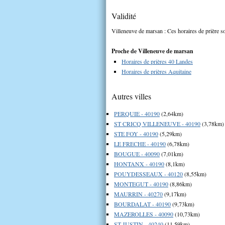
Validité
Villeneuve de marsan : Ces horaires de prière so
Proche de Villeneuve de marsan
Horaires de prières 40 Landes
Horaires de prières Aquitaine
Autres villes
PERQUIE - 40190
(2,64km)
ST CRICQ VILLENEUVE - 40190
(3,78km)
STE FOY - 40190
(5,29km)
LE FRECHE - 40190
(6,78km)
BOUGUE - 40090
(7,01km)
HONTANX - 40190
(8,1km)
POUYDESSEAUX - 40120
(8,55km)
MONTEGUT - 40190
(8,86km)
MAURRIN - 40270
(9,17km)
BOURDALAT - 40190
(9,73km)
MAZEROLLES - 40090
(10,73km)
ST JUSTIN - 40240
(11,59km)