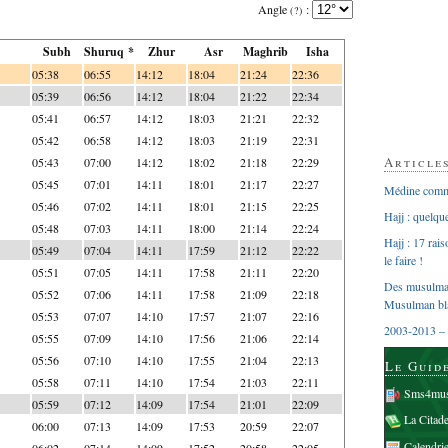
Angle
:
(?)
Subh
Shuruq *
Zhur
Asr
Maghrib
Isha
05:38
06:55
14:12
18:04
21:24
22:36
05:39
06:56
14:12
18:04
21:22
22:34
05:41
06:57
14:12
18:03
21:21
22:32
05:42
06:58
14:12
18:03
21:19
22:31
Article
05:43
07:00
14:12
18:02
21:18
22:29
05:45
07:01
14:11
18:01
21:17
22:27
Médine comme
05:46
07:02
14:11
18:01
21:15
22:25
Hajj : quelq
05:48
07:03
14:11
18:00
21:14
22:24
Hajj : 17 rai
05:49
07:04
14:11
17:59
21:12
22:22
le faire !
05:51
07:05
14:11
17:58
21:11
22:20
Des musulman
05:52
07:06
14:11
17:58
21:09
22:18
Musulman bl
05:53
07:07
14:10
17:57
21:07
22:16
2003-2013 – 
05:55
07:09
14:10
17:56
21:06
22:14
05:56
07:10
14:10
17:55
21:04
22:13
Le Guid
05:58
07:11
14:10
17:54
21:03
22:11
Sms4mus
05:59
07:12
14:09
17:54
21:01
22:09
La Citad
06:00
07:13
14:09
17:53
20:59
22:07
Calendri
06:02
07:14
14:09
17:52
20:58
22:05