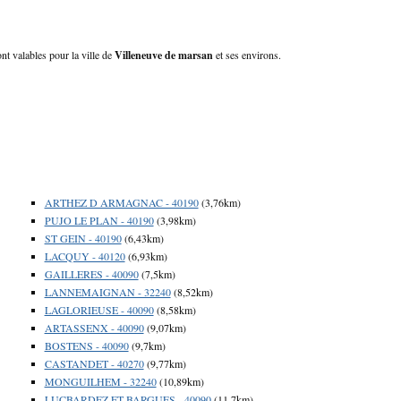
nt valables pour la ville de
Villeneuve de marsan
et ses environs.
ARTHEZ D ARMAGNAC - 40190
(3,76km)
PUJO LE PLAN - 40190
(3,98km)
ST GEIN - 40190
(6,43km)
LACQUY - 40120
(6,93km)
GAILLERES - 40090
(7,5km)
LANNEMAIGNAN - 32240
(8,52km)
LAGLORIEUSE - 40090
(8,58km)
ARTASSENX - 40090
(9,07km)
BOSTENS - 40090
(9,7km)
CASTANDET - 40270
(9,77km)
MONGUILHEM - 32240
(10,89km)
LUCBARDEZ ET BARGUES - 40090
(11,7km)