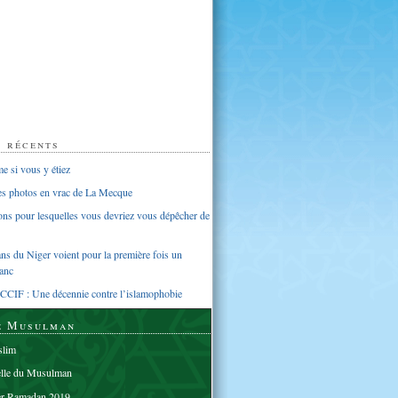
s récents
 si vous y étiez
ues photos en vrac de La Mecque
sons pour lesquelles vous devriez vous dépêcher de
s du Niger voient pour la première fois un
anc
CCIF : Une décennie contre l’islamophobie
e Musulman
lim
elle du Musulman
er Ramadan 2019