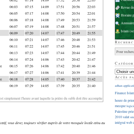
06:03
07:15
14:09
17:51
20:56
22:03
Revue d
06:05
07:17
14:08
17:50
20:54
22:01
Horaire p
06:06
07:18
14:08
17:49
20:53
21:59
Annuaire
06:07
07:19
14:08
17:48
20:51
21:57
Islam
(se
06:09
07:20
14:07
17:47
20:49
21:55
06:10
07:21
14:07
17:46
20:48
21:53
Recherc
06:11
07:22
14:07
17:45
20:46
21:51
06:13
07:23
14:07
17:44
20:44
21:49
06:14
07:24
14:06
17:43
20:42
21:47
Catégor
re
06:15
07:26
14:06
17:42
20:40
21:46
06:17
07:27
14:06
17:41
20:39
21:44
Accès p
re
06:18
07:28
14:05
17:40
20:37
21:42
06:19
07:29
14:05
17:39
20:35
21:40
adhan
applicat
Finance Isla
'est simplement l'heure avant laquelle la prière du subh doit être accomplie
heure de prie
mecque
logici
Palestine
prie
2010
salat
sm
intégral
web
dicatif, vous devez toujours vérifier auprès de votre mosquée locale et/ou au