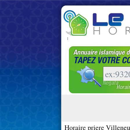
|
Horaire priere Villene