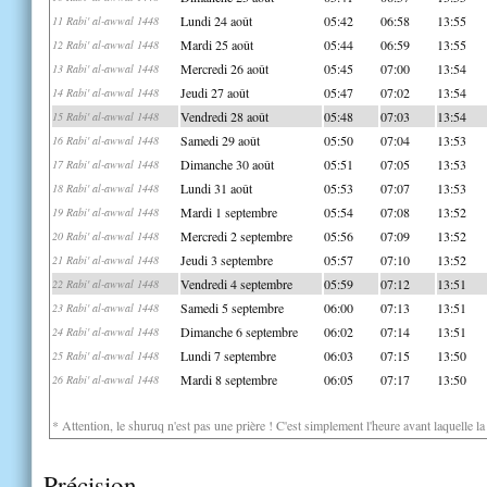
Lundi 24 août
05:42
06:58
13:55
11 Rabi' al-awwal 1448
Mardi 25 août
05:44
06:59
13:55
12 Rabi' al-awwal 1448
Mercredi 26 août
05:45
07:00
13:54
13 Rabi' al-awwal 1448
Jeudi 27 août
05:47
07:02
13:54
14 Rabi' al-awwal 1448
Vendredi 28 août
05:48
07:03
13:54
15 Rabi' al-awwal 1448
Samedi 29 août
05:50
07:04
13:53
16 Rabi' al-awwal 1448
Dimanche 30 août
05:51
07:05
13:53
17 Rabi' al-awwal 1448
Lundi 31 août
05:53
07:07
13:53
18 Rabi' al-awwal 1448
Mardi 1 septembre
05:54
07:08
13:52
19 Rabi' al-awwal 1448
Mercredi 2 septembre
05:56
07:09
13:52
20 Rabi' al-awwal 1448
Jeudi 3 septembre
05:57
07:10
13:52
21 Rabi' al-awwal 1448
Vendredi 4 septembre
05:59
07:12
13:51
22 Rabi' al-awwal 1448
Samedi 5 septembre
06:00
07:13
13:51
23 Rabi' al-awwal 1448
Dimanche 6 septembre
06:02
07:14
13:51
24 Rabi' al-awwal 1448
Lundi 7 septembre
06:03
07:15
13:50
25 Rabi' al-awwal 1448
Mardi 8 septembre
06:05
07:17
13:50
26 Rabi' al-awwal 1448
* Attention, le shuruq n'est pas une prière ! C'est simplement l'heure avant laquelle l
Précision