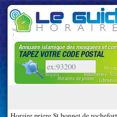
|
Horaire priere St bonnet de rochefor