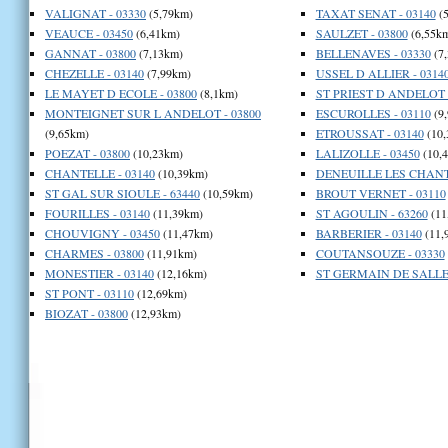
VALIGNAT - 03330
(5,79km)
TAXAT SENAT - 03140
(5
VEAUCE - 03450
(6,41km)
SAULZET - 03800
(6,55k
GANNAT - 03800
(7,13km)
BELLENAVES - 03330
(7
CHEZELLE - 03140
(7,99km)
USSEL D ALLIER - 0314
LE MAYET D ECOLE - 03800
(8,1km)
ST PRIEST D ANDELOT -
MONTEIGNET SUR L ANDELOT - 03800
ESCUROLLES - 03110
(9
(9,65km)
ETROUSSAT - 03140
(10,
POEZAT - 03800
(10,23km)
LALIZOLLE - 03450
(10,
CHANTELLE - 03140
(10,39km)
DENEUILLE LES CHANTE
ST GAL SUR SIOULE - 63440
(10,59km)
BROUT VERNET - 03110
FOURILLES - 03140
(11,39km)
ST AGOULIN - 63260
(11
CHOUVIGNY - 03450
(11,47km)
BARBERIER - 03140
(11,
CHARMES - 03800
(11,91km)
COUTANSOUZE - 03330
MONESTIER - 03140
(12,16km)
ST GERMAIN DE SALLES
ST PONT - 03110
(12,69km)
BIOZAT - 03800
(12,93km)