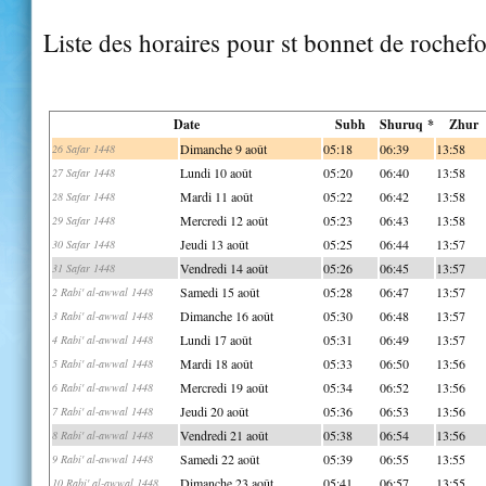
Liste des horaires pour st bonnet de rochefo
Date
Subh
Shuruq *
Zhur
Dimanche 9 août
05:18
06:39
13:58
26 Safar 1448
Lundi 10 août
05:20
06:40
13:58
27 Safar 1448
Mardi 11 août
05:22
06:42
13:58
28 Safar 1448
Mercredi 12 août
05:23
06:43
13:58
29 Safar 1448
Jeudi 13 août
05:25
06:44
13:57
30 Safar 1448
Vendredi 14 août
05:26
06:45
13:57
31 Safar 1448
Samedi 15 août
05:28
06:47
13:57
2 Rabi' al-awwal 1448
Dimanche 16 août
05:30
06:48
13:57
3 Rabi' al-awwal 1448
Lundi 17 août
05:31
06:49
13:57
4 Rabi' al-awwal 1448
Mardi 18 août
05:33
06:50
13:56
5 Rabi' al-awwal 1448
Mercredi 19 août
05:34
06:52
13:56
6 Rabi' al-awwal 1448
Jeudi 20 août
05:36
06:53
13:56
7 Rabi' al-awwal 1448
Vendredi 21 août
05:38
06:54
13:56
8 Rabi' al-awwal 1448
Samedi 22 août
05:39
06:55
13:55
9 Rabi' al-awwal 1448
Dimanche 23 août
05:41
06:57
13:55
10 Rabi' al-awwal 1448