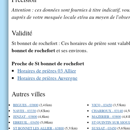
Attention : ces données sont fournies à titre indicatif, vou
auprès de votre mosquée locale et/ou au moyen de l'obser
Validité
St bonnet de rochefort : Ces horaires de prière sont valabl
bonnet de rochefort
et ses environs.
Proche de St bonnet de rochefort
Horaires de prières 03 Allier
Horaires de prières Auvergne
Autres villes
BEGUES - 03800
(2,41km)
VICQ - 03450
(3,53km)
NAVES - 03330
(3,82km)
CHARROUX - 03140
(4,5
JENZAT - 03800
(4,8km)
MAZERIER - 03800
(4,81
EBREUIL - 03450
(5,08km)
ST QUINTIN SUR SIOULE
ST BONNET LES ALLIER - 63800
(5,31km)
SUSSAT - 03450
(5,63km)