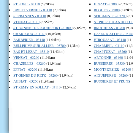
ST PONT - 03110
(5,69km)
JENZAT - 03800
(6,73km)
BROUT VERNET - 03110
(7,35km)
BEGUES - 03800
(8,09km
SERBANNES - 03110
(8,33km)
SERBANNES - 03700
(8,
VENDAT - 03110
(8,55km)
ST PRIEST D ANDELOT -
ST BONNET DE ROCHEFORT - 03800
(9,65km)
BRUGHEAS - 03700
(9,9
CHARROUX - 03140
(10,06km)
USSEL D ALLIER - 0314
BARBERIER - 03140
(11,04km)
ETROUSSAT - 03140
(11,
BELLERIVE SUR ALLIER - 03700
(11,3km)
CHARMEIL - 03110
(11,3
BAS ET LEZAT - 63310
(11,43km)
CHAPTUZAT - 63260
(11
VENSAT - 63260
(11,94km)
ARTONNE - 63460
(11,9
CHAZELLES - 63260
(11,94km)
BUSSIERES - 63330
(11,
EFFIAT - 63260
(11,94km)
MONTPENSIER - 63260
(
ST GENES DU RETZ - 63260
(11,94km)
AIGUEPERSE - 63260
(11
AUBIAT - 63260
(11,94km)
BUSSIERES ET PRUNS - 
ST REMY EN ROLLAT - 03110
(12,54km)