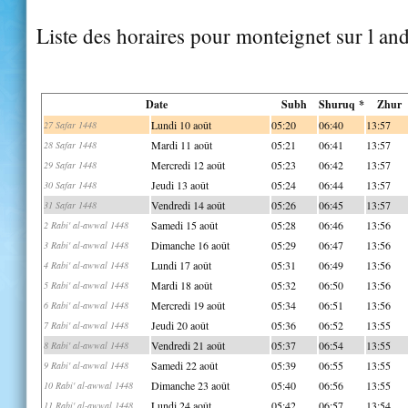
Liste des horaires pour monteignet sur l and
Date
Subh
Shuruq *
Zhur
Lundi 10 août
05:20
06:40
13:57
27 Safar 1448
Mardi 11 août
05:21
06:41
13:57
28 Safar 1448
Mercredi 12 août
05:23
06:42
13:57
29 Safar 1448
Jeudi 13 août
05:24
06:44
13:57
30 Safar 1448
Vendredi 14 août
05:26
06:45
13:57
31 Safar 1448
Samedi 15 août
05:28
06:46
13:56
2 Rabi' al-awwal 1448
Dimanche 16 août
05:29
06:47
13:56
3 Rabi' al-awwal 1448
Lundi 17 août
05:31
06:49
13:56
4 Rabi' al-awwal 1448
Mardi 18 août
05:32
06:50
13:56
5 Rabi' al-awwal 1448
Mercredi 19 août
05:34
06:51
13:56
6 Rabi' al-awwal 1448
Jeudi 20 août
05:36
06:52
13:55
7 Rabi' al-awwal 1448
Vendredi 21 août
05:37
06:54
13:55
8 Rabi' al-awwal 1448
Samedi 22 août
05:39
06:55
13:55
9 Rabi' al-awwal 1448
Dimanche 23 août
05:40
06:56
13:55
10 Rabi' al-awwal 1448
Lundi 24 août
05:42
06:57
13:54
11 Rabi' al-awwal 1448