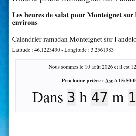
Les heures de salat pour Monteignet sur l
environs
Calendrier ramadan Monteignet sur l andel
Latitude :
46.1223490
- Longitude :
3.2561983
Nous sommes le
10 août 2026
et il est
12
Prochaine prière :
Asr
à
15:50:0
Dans
h
m
3
47