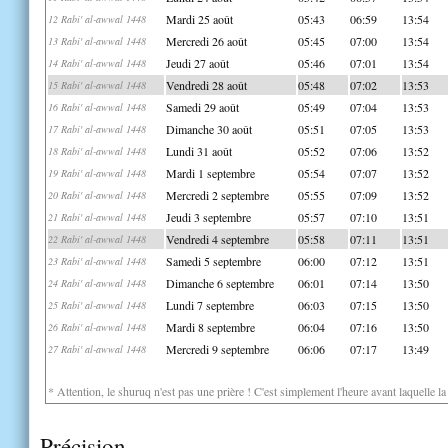
Mardi 25 août
05:43
06:59
13:54
12 Rabi' al-awwal 1448
Mercredi 26 août
05:45
07:00
13:54
13 Rabi' al-awwal 1448
Jeudi 27 août
05:46
07:01
13:54
14 Rabi' al-awwal 1448
Vendredi 28 août
05:48
07:02
13:53
15 Rabi' al-awwal 1448
Samedi 29 août
05:49
07:04
13:53
16 Rabi' al-awwal 1448
Dimanche 30 août
05:51
07:05
13:53
17 Rabi' al-awwal 1448
Lundi 31 août
05:52
07:06
13:52
18 Rabi' al-awwal 1448
Mardi 1 septembre
05:54
07:07
13:52
19 Rabi' al-awwal 1448
Mercredi 2 septembre
05:55
07:09
13:52
20 Rabi' al-awwal 1448
Jeudi 3 septembre
05:57
07:10
13:51
21 Rabi' al-awwal 1448
Vendredi 4 septembre
05:58
07:11
13:51
22 Rabi' al-awwal 1448
Samedi 5 septembre
06:00
07:12
13:51
23 Rabi' al-awwal 1448
Dimanche 6 septembre
06:01
07:14
13:50
24 Rabi' al-awwal 1448
Lundi 7 septembre
06:03
07:15
13:50
25 Rabi' al-awwal 1448
Mardi 8 septembre
06:04
07:16
13:50
26 Rabi' al-awwal 1448
Mercredi 9 septembre
06:06
07:17
13:49
27 Rabi' al-awwal 1448
* Attention, le shuruq n'est pas une prière ! C'est simplement l'heure avant laquelle l
Précision