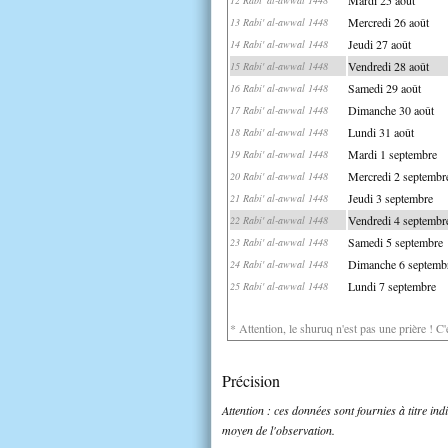
Mercredi 26 août
13 Rabi' al-awwal 1448
Jeudi 27 août
14 Rabi' al-awwal 1448
Vendredi 28 août
15 Rabi' al-awwal 1448
Samedi 29 août
16 Rabi' al-awwal 1448
Dimanche 30 août
17 Rabi' al-awwal 1448
Lundi 31 août
18 Rabi' al-awwal 1448
Mardi 1 septembre
19 Rabi' al-awwal 1448
Mercredi 2 septembr
20 Rabi' al-awwal 1448
Jeudi 3 septembre
21 Rabi' al-awwal 1448
Vendredi 4 septembr
22 Rabi' al-awwal 1448
Samedi 5 septembre
23 Rabi' al-awwal 1448
Dimanche 6 septemb
24 Rabi' al-awwal 1448
Lundi 7 septembre
25 Rabi' al-awwal 1448
* Attention, le shuruq n'est pas une prière ! C
Précision
Attention : ces données sont fournies à titre in
moyen de l'observation.