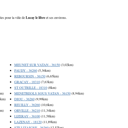
les pour la ville de
Lucay le libre
et ses environs.
MEUNET SUR VATAN - 36150
(3,02km)
PAUDY - 36260
(5,36km)
REBOURSIN - 36150
(6,65km)
GRACAY - 18310
(7,63km)
ST OUTRILLE - 18310
(8km)
km)
MENETREOLS SOUS VATAN - 36150
(8,94km)
6km)
DIOU - 36260
(9,99km)
REUILLY - 36260
(10,6km)
km)
ORVILLE - 36210
(11,34km)
LIZERAY - 36100
(11,58km)
LAZENAY - 18120
(11,89km)
STE LIZAIGNE - 36260
(12,52km)