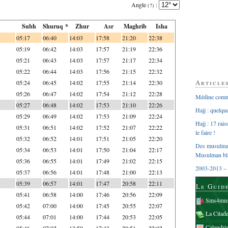
Angle
:
(?)
Subh
Shuruq *
Zhur
Asr
Maghrib
Isha
05:17
06:40
14:03
17:58
21:20
22:38
05:19
06:42
14:03
17:57
21:19
22:36
05:21
06:43
14:03
17:57
21:17
22:34
05:22
06:44
14:03
17:56
21:15
22:32
Article
05:24
06:45
14:02
17:55
21:14
22:30
05:26
06:47
14:02
17:54
21:12
22:28
Médine comme
05:27
06:48
14:02
17:53
21:10
22:26
Hajj : quelq
05:29
06:49
14:02
17:53
21:09
22:24
Hajj : 17 rai
05:31
06:51
14:02
17:52
21:07
22:22
le faire !
05:32
06:52
14:01
17:51
21:05
22:20
Des musulman
05:34
06:53
14:01
17:50
21:04
22:17
Musulman bl
05:36
06:55
14:01
17:49
21:02
22:15
2003-2013 – 
05:37
06:56
14:01
17:48
21:00
22:13
05:39
06:57
14:01
17:47
20:58
22:11
Le Guid
05:41
06:58
14:00
17:46
20:56
22:09
Sms4mus
05:42
07:00
14:00
17:45
20:55
22:07
La Citad
05:44
07:01
14:00
17:44
20:53
22:05
Calendri
05:46
07:02
13:59
17:43
20:51
22:02