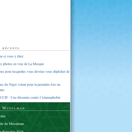
s récents
 si vous y étiez
ues photos en vrac de La Mecque
sons pour lesquelles vous devriez vous dépêcher de
s du Niger voient pour la première fois un
anc
CCIF : Une décennie contre l’islamophobie
e Musulman
lim
elle du Musulman
er Ramadan 2019