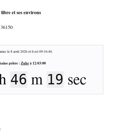
libre et ses environs
- 36150
mes le
8 août 2026
et il est
09:16:41
.
haine prière :
Zuhr
à
12:03:00
h
m
sec
46
18
e