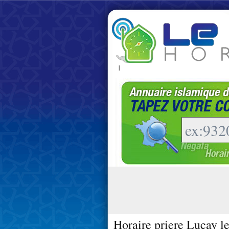
|
Horaire priere Lucay le