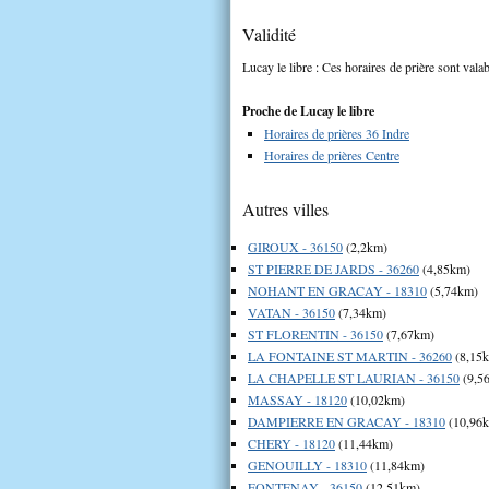
Validité
Lucay le libre : Ces horaires de prière sont valab
Proche de Lucay le libre
Horaires de prières 36 Indre
Horaires de prières Centre
Autres villes
GIROUX - 36150
(2,2km)
ST PIERRE DE JARDS - 36260
(4,85km)
NOHANT EN GRACAY - 18310
(5,74km)
VATAN - 36150
(7,34km)
ST FLORENTIN - 36150
(7,67km)
LA FONTAINE ST MARTIN - 36260
(8,15
LA CHAPELLE ST LAURIAN - 36150
(9,5
MASSAY - 18120
(10,02km)
DAMPIERRE EN GRACAY - 18310
(10,96
CHERY - 18120
(11,44km)
GENOUILLY - 18310
(11,84km)
FONTENAY - 36150
(12,51km)