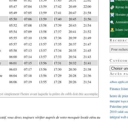
05:47
07:04
13:59
17:42
20:49
22:00
Revue d
05:49
07:05
13:59
17:41
20:47
21:58
Horaire p
05:50
07:06
13:59
17:40
20:45
21:56
Annuaire
05:52
07:08
13:58
17:39
20:43
21:54
Islam
(se
05:54
07:09
13:58
17:37
20:41
21:52
05:55
07:10
13:58
17:36
20:39
21:49
Recherc
05:57
07:12
13:57
17:35
20:37
21:47
e
05:58
07:13
13:57
17:34
20:35
21:45
06:00
07:14
13:57
17:33
20:34
21:43
Catégor
e
06:01
07:15
13:56
17:31
20:32
21:41
06:03
07:17
13:56
17:30
20:30
21:38
Accès p
re
06:04
07:18
13:56
17:29
20:28
21:36
06:06
07:19
13:55
17:28
20:26
21:34
adhan
applicat
Finance Isla
'est simplement l'heure avant laquelle la prière du subh doit être accomplie
heure de prie
mecque
logici
Palestine
prie
2010
salat
sm
intégral
web
dicatif, vous devez toujours vérifier auprès de votre mosquée locale et/ou au