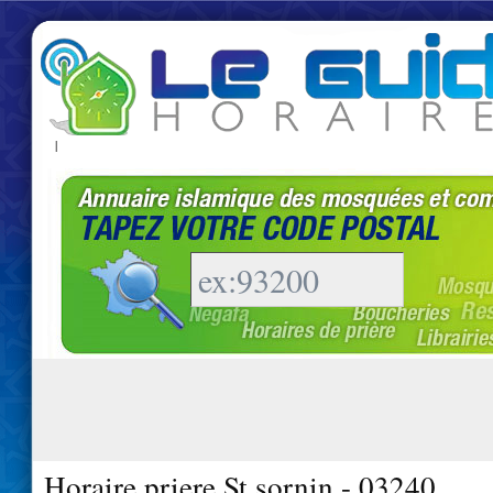
|
Horaire priere St sornin - 03240