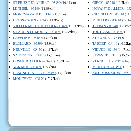
ST PRIEST EN MURAT - 03390
(10,51km)
GIPCY - 03210
(10,7km)
LE THEIL - 03240
(11,09km)
NOYANT D ALLIER - 03
MONTMARAULT - 03390
(11,4km)
CHATILLON - 03210
(11,
CRESSANGES - 03240
(11,96km)
MEILLERS - 03210
(12,1
VILLEFRANCHE D ALLIER - 03430
(12,17km)
TREBAN - 03240
(12,39k
ST AUBIN LE MONIAL - 03160
(12,99km)
TORTEZAIS - 03430
(13,
LAFELINE - 03500
(13,53km)
ST BONNET DE FOUR - 
BLOMARD - 03390
(13,9km)
TARGET - 03140
(14,02km
NEUVILLE - 03430
(14,47km)
VIEURE - 03430
(14,71km
SAUVAGNY - 03430
(15,47km)
BEZENET - 03170
(15,68
COSNE D ALLIER - 03430
(15,72km)
VERNUSSE - 03390
(16,1
YGRANDE - 03160
(16,7km)
MEILLARD - 03500
(17,0
BEAUNE D ALLIER - 03390
(17,39km)
AUTRY ISSARDS - 0321
MONTVICQ - 03170
(17,92km)