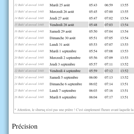
Mardi 25 août
05:43
06:59
13:55
12 Rabi' al-awwal 1448
Mercredi 26 août
05:45
07:00
13:55
13 Rabi' al-awwal 1448
Jeudi 27 août
05:47
07:02
13:54
14 Rabi' al-awwal 1448
Vendredi 28 août
05:48
07:03
13:54
15 Rabi' al-awwal 1448
Samedi 29 août
05:50
07:04
13:54
16 Rabi' al-awwal 1448
Dimanche 30 août
05:51
07:05
13:54
17 Rabi' al-awwal 1448
Lundi 31 août
05:53
07:07
13:53
18 Rabi' al-awwal 1448
Mardi 1 septembre
05:54
07:08
13:53
19 Rabi' al-awwal 1448
Mercredi 2 septembre
05:56
07:09
13:53
20 Rabi' al-awwal 1448
Jeudi 3 septembre
05:57
07:11
13:52
21 Rabi' al-awwal 1448
Vendredi 4 septembre
05:59
07:12
13:52
22 Rabi' al-awwal 1448
Samedi 5 septembre
06:00
07:13
13:52
23 Rabi' al-awwal 1448
Dimanche 6 septembre
06:02
07:14
13:51
24 Rabi' al-awwal 1448
Lundi 7 septembre
06:03
07:16
13:51
25 Rabi' al-awwal 1448
Mardi 8 septembre
06:04
07:17
13:51
26 Rabi' al-awwal 1448
* Attention, le shuruq n'est pas une prière ! C'est simplement l'heure avant laquelle l
Précision