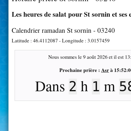
Les heures de salat pour St sornin et ses 
Calendrier ramadan St sornin - 03240
Latitude :
46.4112087
- Longitude :
3.0157459
Nous sommes le
9 août 2026
et il est
13
Prochaine prière :
Asr
à
15:52:0
Dans
h
m
2
1
5