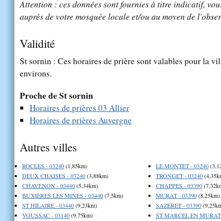
Attention : ces données sont fournies à titre indicatif, vou
auprès de votre mosquée locale et/ou au moyen de l'obser
Validité
St sornin : Ces horaires de prière sont valables pour la vi
environs.
Proche de St sornin
Horaires de prières 03 Allier
Horaires de prières Auvergne
Autres villes
ROCLES - 03240
(1,85km)
LE MONTET - 03240
(3,1
DEUX CHAISES - 03240
(3,88km)
TRONGET - 03240
(4,35k
CHAVENON - 03440
(5,34km)
CHAPPES - 03390
(7,32k
BUXIERES LES MINES - 03440
(7,5km)
MURAT - 03390
(8,25km)
ST HILAIRE - 03440
(9,23km)
SAZERET - 03390
(9,25k
VOUSSAC - 03140
(9,75km)
ST MARCEL EN MURAT -