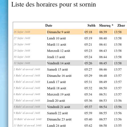
Liste des horaires pour st sornin
Date
Subh
Shuruq *
Zhur
Dimanche 9 août
05:18
06:39
13:58
26 Safar 1448
Lundi 10 août
05:19
06:40
13:58
27 Safar 1448
Mardi 11 août
05:21
06:41
13:58
28 Safar 1448
Mercredi 12 août
05:23
06:43
13:58
29 Safar 1448
Jeudi 13 août
05:24
06:44
13:58
30 Safar 1448
Vendredi 14 août
05:26
06:45
13:58
31 Safar 1448
Samedi 15 août
05:27
06:46
13:57
2 Rabi' al-awwal 1448
Dimanche 16 août
05:29
06:48
13:57
3 Rabi' al-awwal 1448
Lundi 17 août
05:31
06:49
13:57
4 Rabi' al-awwal 1448
Mardi 18 août
05:32
06:50
13:57
5 Rabi' al-awwal 1448
Mercredi 19 août
05:34
06:51
13:57
6 Rabi' al-awwal 1448
Jeudi 20 août
05:36
06:53
13:56
7 Rabi' al-awwal 1448
Vendredi 21 août
05:37
06:54
13:56
8 Rabi' al-awwal 1448
Samedi 22 août
05:39
06:55
13:56
9 Rabi' al-awwal 1448
Dimanche 23 août
05:40
06:57
13:56
10 Rabi' al-awwal 1448
Lundi 24 août
05:42
06:58
13:55
11 Rabi' al-awwal 1448