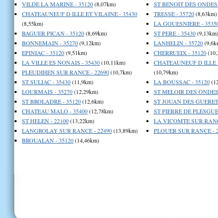
VILDE LA MARINE - 35120
(8,07km)
ST BENOIT DES ONDES 
CHATEAUNEUF D ILLE ET VILAINE - 35430
TRESSE - 35720
(8,63km)
(8,55km)
LA GOUESNIERE - 3535
BAGUER PICAN - 35120
(8,69km)
ST PERE - 35430
(9,13km
BONNEMAIN - 35270
(9,12km)
LANHELIN - 35720
(9,6k
EPINIAC - 35120
(9,51km)
CHERRUEIX - 35120
(10,
LA VILLE ES NONAIS - 35430
(10,11km)
CHATEAUNEUF D ILLE ET
PLEUDIHEN SUR RANCE - 22690
(10,7km)
(10,79km)
ST SULIAC - 35430
(11,9km)
LA BOUSSAC - 35120
(1
LOURMAIS - 35270
(12,29km)
ST MELOIR DES ONDES 
ST BROLADRE - 35120
(12,6km)
ST JOUAN DES GUERETS
CHATEAU MALO - 35400
(12,78km)
ST PIERRE DE PLESGUEN
ST HELEN - 22100
(13,22km)
LA VICOMTE SUR RANCE
LANGROLAY SUR RANCE - 22490
(13,89km)
PLOUER SUR RANCE - 2
BROUALAN - 35120
(14,46km)