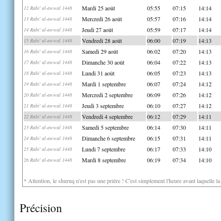
Mardi 25 août
05:55
07:15
14:14
12 Rabi' al-awwal 1448
Mercredi 26 août
05:57
07:16
14:14
13 Rabi' al-awwal 1448
Jeudi 27 août
05:59
07:17
14:14
14 Rabi' al-awwal 1448
Vendredi 28 août
06:00
07:19
14:13
15 Rabi' al-awwal 1448
Samedi 29 août
06:02
07:20
14:13
16 Rabi' al-awwal 1448
Dimanche 30 août
06:04
07:22
14:13
17 Rabi' al-awwal 1448
Lundi 31 août
06:05
07:23
14:13
18 Rabi' al-awwal 1448
Mardi 1 septembre
06:07
07:24
14:12
19 Rabi' al-awwal 1448
Mercredi 2 septembre
06:09
07:26
14:12
20 Rabi' al-awwal 1448
Jeudi 3 septembre
06:10
07:27
14:12
21 Rabi' al-awwal 1448
Vendredi 4 septembre
06:12
07:29
14:11
22 Rabi' al-awwal 1448
Samedi 5 septembre
06:14
07:30
14:11
23 Rabi' al-awwal 1448
Dimanche 6 septembre
06:15
07:31
14:11
24 Rabi' al-awwal 1448
Lundi 7 septembre
06:17
07:33
14:10
25 Rabi' al-awwal 1448
Mardi 8 septembre
06:19
07:34
14:10
26 Rabi' al-awwal 1448
* Attention, le shuruq n'est pas une prière ! C'est simplement l'heure avant laquelle l
Précision