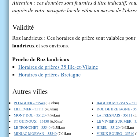
Attention : ces données sont fournies à titre indicatif, vou
auprès de votre mosquée locale et/ou au moyen de l'obser
Validité
Roz landrieux : Ces horaires de prière sont valables pour 
landrieux
et ses environs.
Proche de Roz landrieux
Horaires de prières 35 Ille-et-Vilaine
Horaires de prières Bretagne
Autres villes
PLERGUER - 35540
(3,06km)
BAGUER MORVAN - 351
LILLEMER - 35111
(4,08km)
DOL DE BRETAGNE - 35
MONT DOL - 35120
(4,96km)
LA FRESNAIS - 35111
(5
ST GUINOUX - 35430
(6,06km)
LE VIVIER SUR MER - 3
LE TRONCHET - 35540
(6,58km)
HIREL - 35120
(6,92km)
MINIAC MORVAN - 35540
(7,01km)
VIEUX BOURG - 35540
(