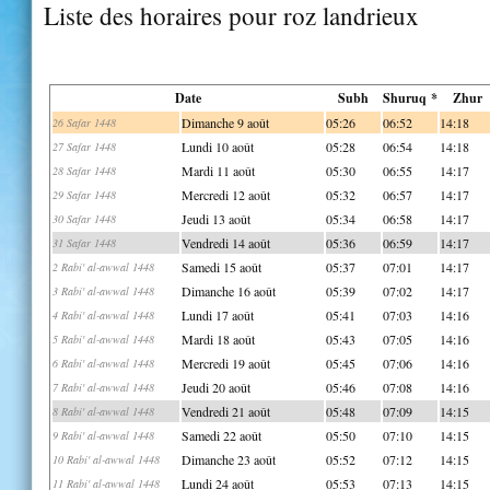
Liste des horaires pour roz landrieux
Date
Subh
Shuruq *
Zhur
Dimanche 9 août
05:26
06:52
14:18
26 Safar 1448
Lundi 10 août
05:28
06:54
14:18
27 Safar 1448
Mardi 11 août
05:30
06:55
14:17
28 Safar 1448
Mercredi 12 août
05:32
06:57
14:17
29 Safar 1448
Jeudi 13 août
05:34
06:58
14:17
30 Safar 1448
Vendredi 14 août
05:36
06:59
14:17
31 Safar 1448
Samedi 15 août
05:37
07:01
14:17
2 Rabi' al-awwal 1448
Dimanche 16 août
05:39
07:02
14:17
3 Rabi' al-awwal 1448
Lundi 17 août
05:41
07:03
14:16
4 Rabi' al-awwal 1448
Mardi 18 août
05:43
07:05
14:16
5 Rabi' al-awwal 1448
Mercredi 19 août
05:45
07:06
14:16
6 Rabi' al-awwal 1448
Jeudi 20 août
05:46
07:08
14:16
7 Rabi' al-awwal 1448
Vendredi 21 août
05:48
07:09
14:15
8 Rabi' al-awwal 1448
Samedi 22 août
05:50
07:10
14:15
9 Rabi' al-awwal 1448
Dimanche 23 août
05:52
07:12
14:15
10 Rabi' al-awwal 1448
Lundi 24 août
05:53
07:13
14:15
11 Rabi' al-awwal 1448