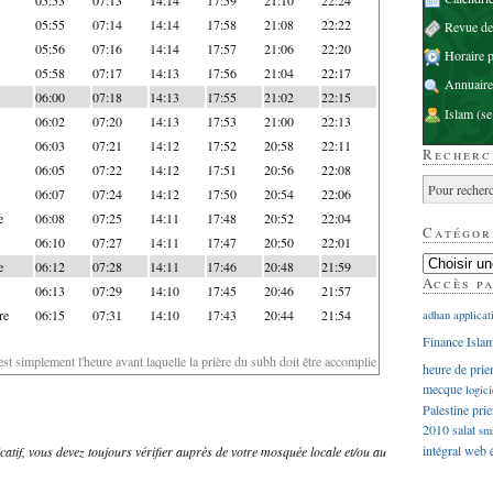
05:55
07:14
14:14
17:58
21:08
22:22
Revue d
05:56
07:16
14:14
17:57
21:06
22:20
Horaire p
05:58
07:17
14:13
17:56
21:04
22:17
Annuaire
06:00
07:18
14:13
17:55
21:02
22:15
Islam
(se
06:02
07:20
14:13
17:53
21:00
22:13
06:03
07:21
14:12
17:52
20:58
22:11
Recherc
06:05
07:22
14:12
17:51
20:56
22:08
06:07
07:24
14:12
17:50
20:54
22:06
e
06:08
07:25
14:11
17:48
20:52
22:04
Catégor
06:10
07:27
14:11
17:47
20:50
22:01
e
06:12
07:28
14:11
17:46
20:48
21:59
Accès p
06:13
07:29
14:10
17:45
20:46
21:57
re
06:15
07:31
14:10
17:43
20:44
21:54
adhan
applicat
Finance Isla
'est simplement l'heure avant laquelle la prière du subh doit être accomplie
heure de prie
mecque
logici
Palestine
prie
2010
salat
sm
intégral
web
dicatif, vous devez toujours vérifier auprès de votre mosquée locale et/ou au