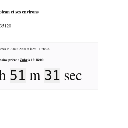
ican et ses environs
 35120
mes le
7 août 2026
et il est
11:26:29
.
haine prière :
Zuhr
à
12:18:00
h
m
sec
51
30
n