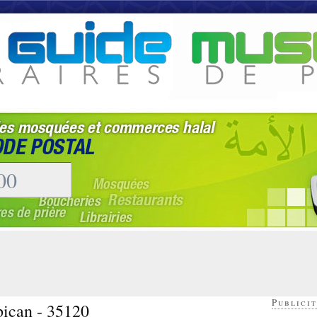
Publicit
pican - 35120