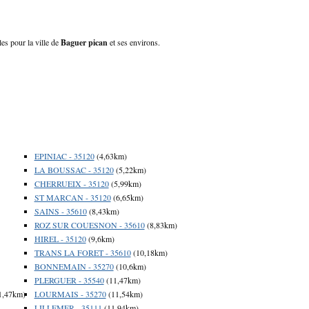
les pour la ville de
Baguer pican
et ses environs.
EPINIAC - 35120
(4,63km)
LA BOUSSAC - 35120
(5,22km)
CHERRUEIX - 35120
(5,99km)
ST MARCAN - 35120
(6,65km)
SAINS - 35610
(8,43km)
ROZ SUR COUESNON - 35610
(8,83km)
HIREL - 35120
(9,6km)
TRANS LA FORET - 35610
(10,18km)
BONNEMAIN - 35270
(10,6km)
PLERGUER - 35540
(11,47km)
1,47km)
LOURMAIS - 35270
(11,54km)
LILLEMER - 35111
(11,94km)