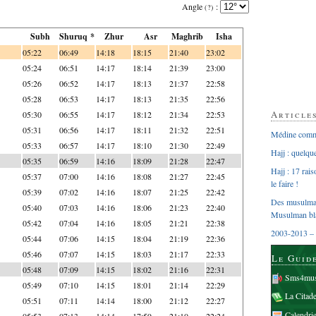
Angle
:
(?)
Subh
Shuruq *
Zhur
Asr
Maghrib
Isha
05:22
06:49
14:18
18:15
21:40
23:02
05:24
06:51
14:17
18:14
21:39
23:00
05:26
06:52
14:17
18:13
21:37
22:58
05:28
06:53
14:17
18:13
21:35
22:56
Article
05:30
06:55
14:17
18:12
21:34
22:53
05:31
06:56
14:17
18:11
21:32
22:51
Médine comme
05:33
06:57
14:17
18:10
21:30
22:49
Hajj : quelq
05:35
06:59
14:16
18:09
21:28
22:47
Hajj : 17 rai
05:37
07:00
14:16
18:08
21:27
22:45
le faire !
05:39
07:02
14:16
18:07
21:25
22:42
Des musulman
05:40
07:03
14:16
18:06
21:23
22:40
Musulman bl
05:42
07:04
14:16
18:05
21:21
22:38
2003-2013 – 
05:44
07:06
14:15
18:04
21:19
22:36
05:46
07:07
14:15
18:03
21:17
22:33
Le Guid
05:48
07:09
14:15
18:02
21:16
22:31
Sms4mus
05:49
07:10
14:15
18:01
21:14
22:29
La Citad
05:51
07:11
14:14
18:00
21:12
22:27
Calendri
05:53
07:13
14:14
17:59
21:10
22:24