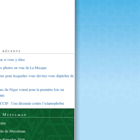
s récents
 si vous y étiez
ues photos en vrac de La Mecque
sons pour lesquelles vous devriez vous dépêcher de
s du Niger voient pour la première fois un
anc
CCIF : Une décennie contre l’islamophobie
e Musulman
lim
elle du Musulman
er Ramadan 2019