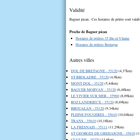
Validité
Baguer pican : Ces horaires de prière sont valab
Proche de Baguer pican
Horaires de prières 35 Ille-et-Vilaine
Horaires de prières Bretagne
Autres villes
DOL DE BRETAGNE - 35120
(4,37km)
ST BROLADRE - 35120
(4,9km)
MONT DOL - 35120
(5,44km)
BAGUER MORVAN - 35120
(6,48km)
LE VIVIER SUR MER - 35960
(8,09km)
ROZ LANDRIEUX - 35120
(8,69km)
BROUALAN - 35120
(9,34km)
PLEINE FOUGERES - 35610
(10,04km)
TRANS - 35610
(10,18km)
LA FRESNAIS - 35111
(11,29km)
ST GEORGES DE GREHAIGNE - 35610
(1
CUGUEN - 35270
(11,6km)