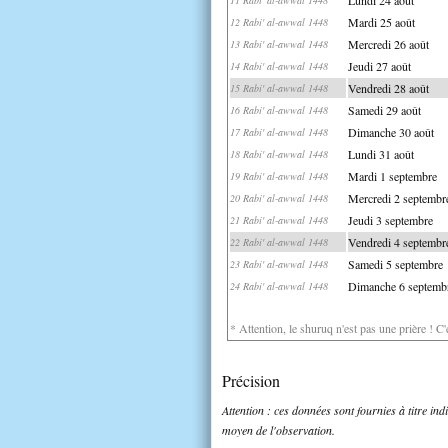
Mardi 25 août
12 Rabi' al-awwal 1448
Mercredi 26 août
13 Rabi' al-awwal 1448
Jeudi 27 août
14 Rabi' al-awwal 1448
Vendredi 28 août
15 Rabi' al-awwal 1448
Samedi 29 août
16 Rabi' al-awwal 1448
Dimanche 30 août
17 Rabi' al-awwal 1448
Lundi 31 août
18 Rabi' al-awwal 1448
Mardi 1 septembre
19 Rabi' al-awwal 1448
Mercredi 2 septembr
20 Rabi' al-awwal 1448
Jeudi 3 septembre
21 Rabi' al-awwal 1448
Vendredi 4 septembr
22 Rabi' al-awwal 1448
Samedi 5 septembre
23 Rabi' al-awwal 1448
Dimanche 6 septemb
24 Rabi' al-awwal 1448
* Attention, le shuruq n'est pas une prière ! C
Précision
Attention : ces données sont fournies à titre in
moyen de l'observation.