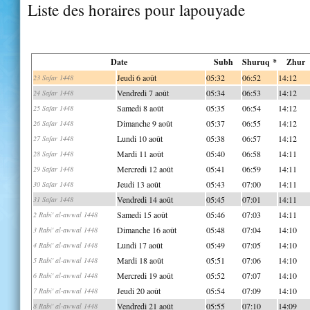
Liste des horaires pour lapouyade
Date
Subh
Shuruq *
Zhur
Jeudi 6 août
05:32
06:52
14:12
23 Safar 1448
Vendredi 7 août
05:34
06:53
14:12
24 Safar 1448
Samedi 8 août
05:35
06:54
14:12
25 Safar 1448
Dimanche 9 août
05:37
06:55
14:12
26 Safar 1448
Lundi 10 août
05:38
06:57
14:12
27 Safar 1448
Mardi 11 août
05:40
06:58
14:11
28 Safar 1448
Mercredi 12 août
05:41
06:59
14:11
29 Safar 1448
Jeudi 13 août
05:43
07:00
14:11
30 Safar 1448
Vendredi 14 août
05:45
07:01
14:11
31 Safar 1448
Samedi 15 août
05:46
07:03
14:11
2 Rabi' al-awwal 1448
Dimanche 16 août
05:48
07:04
14:10
3 Rabi' al-awwal 1448
Lundi 17 août
05:49
07:05
14:10
4 Rabi' al-awwal 1448
Mardi 18 août
05:51
07:06
14:10
5 Rabi' al-awwal 1448
Mercredi 19 août
05:52
07:07
14:10
6 Rabi' al-awwal 1448
Jeudi 20 août
05:54
07:09
14:10
7 Rabi' al-awwal 1448
Vendredi 21 août
05:55
07:10
14:09
8 Rabi' al-awwal 1448