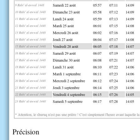
Samedi 22 août
05:57
07:11
14:09
9 Rabi' al-awwal 1448
Dimanche 23 août
05:58
07:12
14:09
10 Rabi' al-awwal 1448
Lundi 24 août
05:59
07:13
14:09
11 Rabi' al-awwal 1448
Mardi 25 août
06:01
07:15
14:08
12 Rabi' al-awwal 1448
Mercredi 26 août
06:02
07:16
14:08
13 Rabi' al-awwal 1448
Jeudi 27 août
06:04
07:17
14:08
14 Rabi' al-awwal 1448
Vendredi 28 août
06:05
07:18
14:07
15 Rabi' al-awwal 1448
Samedi 29 août
06:07
07:19
14:07
16 Rabi' al-awwal 1448
Dimanche 30 août
06:08
07:21
14:07
17 Rabi' al-awwal 1448
Lundi 31 août
06:10
07:22
14:06
18 Rabi' al-awwal 1448
Mardi 1 septembre
06:11
07:23
14:06
19 Rabi' al-awwal 1448
Mercredi 2 septembre
06:12
07:24
14:06
20 Rabi' al-awwal 1448
Jeudi 3 septembre
06:14
07:25
14:06
21 Rabi' al-awwal 1448
Vendredi 4 septembre
06:15
07:26
14:05
22 Rabi' al-awwal 1448
Samedi 5 septembre
06:17
07:28
14:05
23 Rabi' al-awwal 1448
* Attention, le shuruq n'est pas une prière ! C'est simplement l'heure avant laquelle l
Précision