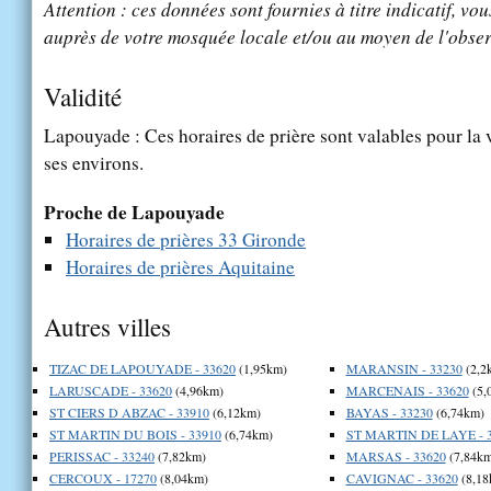
Attention : ces données sont fournies à titre indicatif, vou
auprès de votre mosquée locale et/ou au moyen de l'obser
Validité
Lapouyade : Ces horaires de prière sont valables pour la 
ses environs.
Proche de Lapouyade
Horaires de prières 33 Gironde
Horaires de prières Aquitaine
Autres villes
TIZAC DE LAPOUYADE - 33620
(1,95km)
MARANSIN - 33230
(2,2
LARUSCADE - 33620
(4,96km)
MARCENAIS - 33620
(5,
ST CIERS D ABZAC - 33910
(6,12km)
BAYAS - 33230
(6,74km)
ST MARTIN DU BOIS - 33910
(6,74km)
ST MARTIN DE LAYE - 
PERISSAC - 33240
(7,82km)
MARSAS - 33620
(7,84km
CERCOUX - 17270
(8,04km)
CAVIGNAC - 33620
(8,18