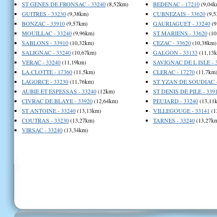
ST GENES DE FRONSAC - 33240
(8,52km)
BEDENAC - 17210
(9,04k
GUITRES - 33230
(9,38km)
CUBNEZAIS - 33620
(9,5
BONZAC - 33910
(9,57km)
GAURIAGUET - 33240
(9
MOUILLAC - 33240
(9,96km)
ST MARIENS - 33620
(10
SABLONS - 33910
(10,32km)
CEZAC - 33620
(10,38km)
SALIGNAC - 33240
(10,67km)
GALGON - 33133
(11,13
VERAC - 33240
(11,19km)
SAVIGNAC DE L ISLE - 
LA CLOTTE - 17360
(11,5km)
CLERAC - 17270
(11,7km
LAGORCE - 33230
(11,76km)
ST YZAN DE SOUDIAC -
AUBIE ET ESPESSAS - 33240
(12km)
ST DENIS DE PILE - 339
CIVRAC DE BLAYE - 33920
(12,64km)
PEUJARD - 33240
(13,11
ST ANTOINE - 33240
(13,13km)
VILLEGOUGE - 33141
(1
COUTRAS - 33230
(13,27km)
TARNES - 33240
(13,27k
VIRSAC - 33240
(13,34km)