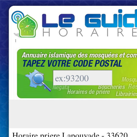
|
Horaire priere Lapouyade - 33620