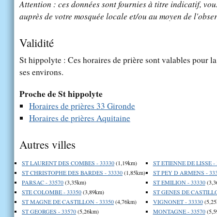
Attention : ces données sont fournies à titre indicatif, vou
auprès de votre mosquée locale et/ou au moyen de l'obser
Validité
St hippolyte : Ces horaires de prière sont valables pour la
ses environs.
Proche de St hippolyte
Horaires de prières 33 Gironde
Horaires de prières Aquitaine
Autres villes
ST LAURENT DES COMBES - 33330
(1,19km)
ST ETIENNE DE LISSE - 
ST CHRISTOPHE DES BARDES - 33330
(1,85km)
ST PEY D ARMENS - 33
PARSAC - 33570
(3,35km)
ST EMILION - 33330
(3,3
STE COLOMBE - 33350
(3,89km)
ST GENES DE CASTILLO
ST MAGNE DE CASTILLON - 33350
(4,76km)
VIGNONET - 33330
(5,25
ST GEORGES - 33570
(5,26km)
MONTAGNE - 33570
(5,5