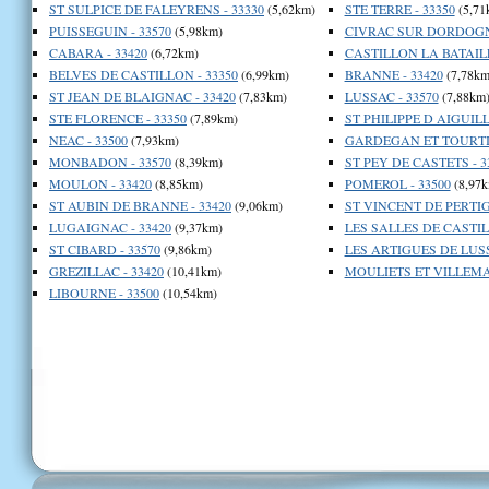
ST SULPICE DE FALEYRENS - 33330
(5,62km)
STE TERRE - 33350
(5,71
PUISSEGUIN - 33570
(5,98km)
CIVRAC SUR DORDOGNE
CABARA - 33420
(6,72km)
CASTILLON LA BATAILL
BELVES DE CASTILLON - 33350
(6,99km)
BRANNE - 33420
(7,78km
ST JEAN DE BLAIGNAC - 33420
(7,83km)
LUSSAC - 33570
(7,88km
STE FLORENCE - 33350
(7,89km)
ST PHILIPPE D AIGUILLE
NEAC - 33500
(7,93km)
GARDEGAN ET TOURTIR
MONBADON - 33570
(8,39km)
ST PEY DE CASTETS - 3
MOULON - 33420
(8,85km)
POMEROL - 33500
(8,97k
ST AUBIN DE BRANNE - 33420
(9,06km)
ST VINCENT DE PERTIG
LUGAIGNAC - 33420
(9,37km)
LES SALLES DE CASTIL
ST CIBARD - 33570
(9,86km)
LES ARTIGUES DE LUSS
GREZILLAC - 33420
(10,41km)
MOULIETS ET VILLEMAR
LIBOURNE - 33500
(10,54km)