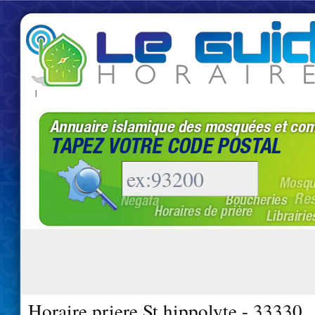
|
Horaire priere St hippolyte - 33330