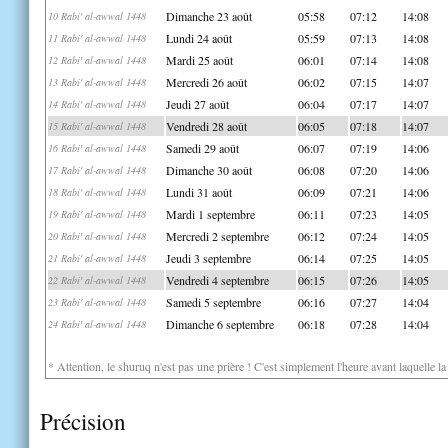
Dimanche 23 août
05:58
07:12
14:08
10 Rabi' al-awwal 1448
Lundi 24 août
05:59
07:13
14:08
11 Rabi' al-awwal 1448
Mardi 25 août
06:01
07:14
14:08
12 Rabi' al-awwal 1448
Mercredi 26 août
06:02
07:15
14:07
13 Rabi' al-awwal 1448
Jeudi 27 août
06:04
07:17
14:07
14 Rabi' al-awwal 1448
Vendredi 28 août
06:05
07:18
14:07
15 Rabi' al-awwal 1448
Samedi 29 août
06:07
07:19
14:06
16 Rabi' al-awwal 1448
Dimanche 30 août
06:08
07:20
14:06
17 Rabi' al-awwal 1448
Lundi 31 août
06:09
07:21
14:06
18 Rabi' al-awwal 1448
Mardi 1 septembre
06:11
07:23
14:05
19 Rabi' al-awwal 1448
Mercredi 2 septembre
06:12
07:24
14:05
20 Rabi' al-awwal 1448
Jeudi 3 septembre
06:14
07:25
14:05
21 Rabi' al-awwal 1448
Vendredi 4 septembre
06:15
07:26
14:05
22 Rabi' al-awwal 1448
Samedi 5 septembre
06:16
07:27
14:04
23 Rabi' al-awwal 1448
Dimanche 6 septembre
06:18
07:28
14:04
24 Rabi' al-awwal 1448
* Attention, le shuruq n'est pas une prière ! C'est simplement l'heure avant laquelle l
Précision