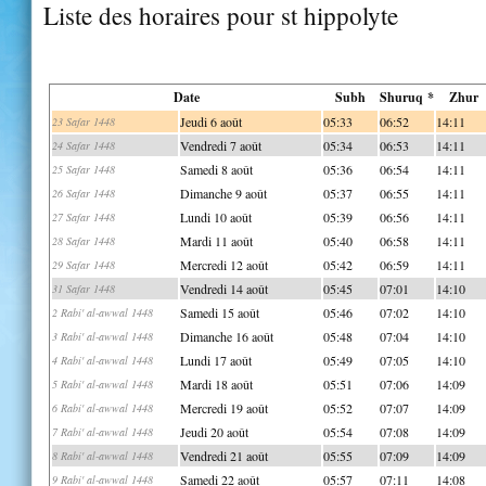
Liste des horaires pour st hippolyte
Date
Subh
Shuruq *
Zhur
Jeudi 6 août
05:33
06:52
14:11
23 Safar 1448
Vendredi 7 août
05:34
06:53
14:11
24 Safar 1448
Samedi 8 août
05:36
06:54
14:11
25 Safar 1448
Dimanche 9 août
05:37
06:55
14:11
26 Safar 1448
Lundi 10 août
05:39
06:56
14:11
27 Safar 1448
Mardi 11 août
05:40
06:58
14:11
28 Safar 1448
Mercredi 12 août
05:42
06:59
14:11
29 Safar 1448
Vendredi 14 août
05:45
07:01
14:10
31 Safar 1448
Samedi 15 août
05:46
07:02
14:10
2 Rabi' al-awwal 1448
Dimanche 16 août
05:48
07:04
14:10
3 Rabi' al-awwal 1448
Lundi 17 août
05:49
07:05
14:10
4 Rabi' al-awwal 1448
Mardi 18 août
05:51
07:06
14:09
5 Rabi' al-awwal 1448
Mercredi 19 août
05:52
07:07
14:09
6 Rabi' al-awwal 1448
Jeudi 20 août
05:54
07:08
14:09
7 Rabi' al-awwal 1448
Vendredi 21 août
05:55
07:09
14:09
8 Rabi' al-awwal 1448
Samedi 22 août
05:57
07:11
14:08
9 Rabi' al-awwal 1448