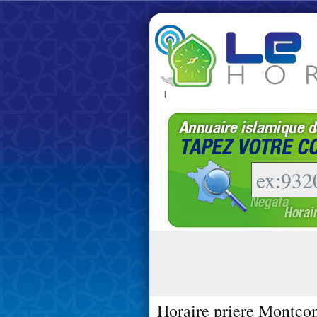
|
Horaire priere Montco