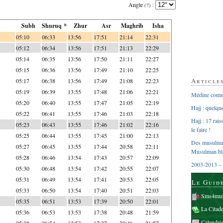
Angle
:
(?)
Subh
Shuruq *
Zhur
Asr
Maghrib
Isha
05:10
06:33
13:56
17:51
21:14
22:31
05:12
06:34
13:56
17:51
21:13
22:29
05:14
06:35
13:56
17:50
21:11
22:27
05:15
06:36
13:56
17:49
21:10
22:25
Article
05:17
06:38
13:56
17:49
21:08
22:23
05:19
06:39
13:55
17:48
21:06
22:21
Médine comme
05:20
06:40
13:55
17:47
21:05
22:19
Hajj : quelq
05:22
06:41
13:55
17:46
21:03
22:18
Hajj : 17 rai
05:23
06:43
13:55
17:46
21:02
22:16
le faire !
05:25
06:44
13:55
17:45
21:00
22:13
Des musulman
05:27
06:45
13:55
17:44
20:58
22:11
Musulman bl
05:28
06:46
13:54
17:43
20:57
22:09
2003-2013 – 
05:30
06:48
13:54
17:42
20:55
22:07
05:31
06:49
13:54
17:41
20:53
22:05
Le Guid
05:33
06:50
13:54
17:40
20:51
22:03
Sms4mus
05:35
06:51
13:53
17:39
20:50
22:01
La Citad
05:36
06:53
13:53
17:38
20:48
21:59
Calendri
05:38
06:54
13:53
17:37
20:46
21:57