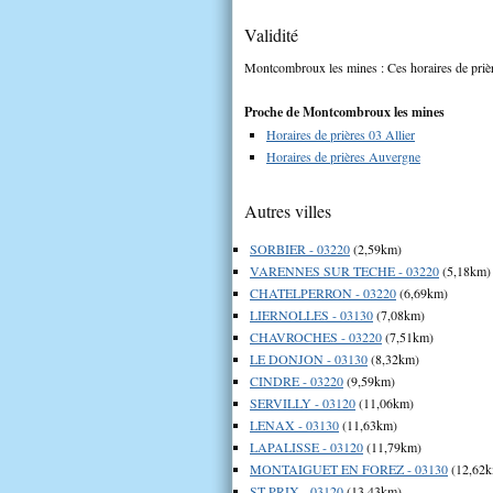
Validité
Montcombroux les mines : Ces horaires de prière
Proche de Montcombroux les mines
Horaires de prières 03 Allier
Horaires de prières Auvergne
Autres villes
SORBIER - 03220
(2,59km)
VARENNES SUR TECHE - 03220
(5,18km)
CHATELPERRON - 03220
(6,69km)
LIERNOLLES - 03130
(7,08km)
CHAVROCHES - 03220
(7,51km)
LE DONJON - 03130
(8,32km)
CINDRE - 03220
(9,59km)
SERVILLY - 03120
(11,06km)
LENAX - 03130
(11,63km)
LAPALISSE - 03120
(11,79km)
MONTAIGUET EN FOREZ - 03130
(12,62
ST PRIX - 03120
(13,43km)