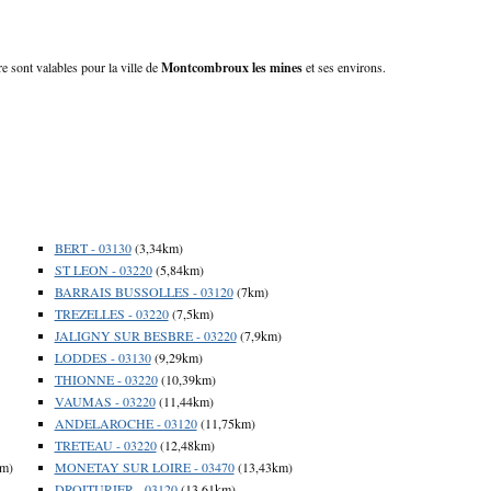
 sont valables pour la ville de
Montcombroux les mines
et ses environs.
BERT - 03130
(3,34km)
ST LEON - 03220
(5,84km)
BARRAIS BUSSOLLES - 03120
(7km)
TREZELLES - 03220
(7,5km)
JALIGNY SUR BESBRE - 03220
(7,9km)
LODDES - 03130
(9,29km)
THIONNE - 03220
(10,39km)
VAUMAS - 03220
(11,44km)
ANDELAROCHE - 03120
(11,75km)
TRETEAU - 03220
(12,48km)
km)
MONETAY SUR LOIRE - 03470
(13,43km)
DROITURIER - 03120
(13,61km)