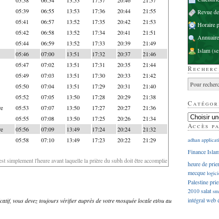
05:39
06:55
13:53
17:36
20:44
21:55
Revue d
05:41
06:57
13:52
17:35
20:42
21:53
Horaire p
05:42
06:58
13:52
17:34
20:41
21:51
Annuaire
05:44
06:59
13:52
17:33
20:39
21:49
Islam
(se
05:46
07:00
13:51
17:32
20:37
21:46
05:47
07:02
13:51
17:31
20:35
21:44
Recherc
05:49
07:03
13:51
17:30
20:33
21:42
05:50
07:04
13:51
17:29
20:31
21:40
05:52
07:05
13:50
17:28
20:29
21:38
Catégor
re
05:53
07:07
13:50
17:27
20:27
21:36
05:55
07:08
13:50
17:25
20:26
21:34
Accès p
re
05:56
07:09
13:49
17:24
20:24
21:32
05:58
07:10
13:49
17:23
20:22
21:29
adhan
applicat
Finance Isla
'est simplement l'heure avant laquelle la prière du subh doit être accomplie
heure de prie
mecque
logici
Palestine
prie
2010
salat
sm
intégral
web
dicatif, vous devez toujours vérifier auprès de votre mosquée locale et/ou au