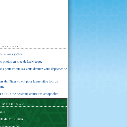
s récents
 si vous y étiez
ues photos en vrac de La Mecque
sons pour lesquelles vous devriez vous dépêcher de
s du Niger voient pour la première fois un
anc
CCIF : Une décennie contre l’islamophobie
e Musulman
lim
elle du Musulman
er Ramadan 2019