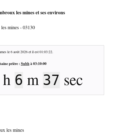
broux les mines et ses environs
les mines - 03130
mes le
6 août 2026
et il est
01:03:23
.
haine prière :
Subh
à
03:10:00
h
m
sec
6
36
ux les mines