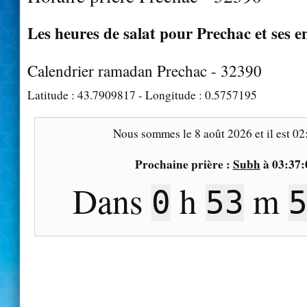
Les heures de salat pour Prechac et ses e
Calendrier ramadan Prechac - 32390
Latitude :
43.7909817
- Longitude :
0.5757195
Nous sommes le
8 août 2026
et il est
02
Prochaine prière :
Subh
à
03:37:
Dans
h
m
0
53