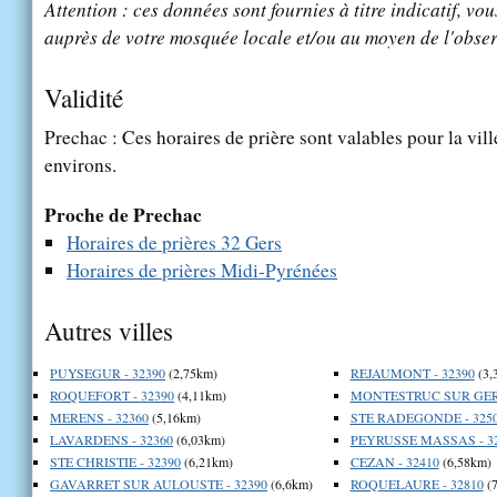
Attention : ces données sont fournies à titre indicatif, vou
auprès de votre mosquée locale et/ou au moyen de l'obser
Validité
Prechac : Ces horaires de prière sont valables pour la vil
environs.
Proche de Prechac
Horaires de prières 32 Gers
Horaires de prières Midi-Pyrénées
Autres villes
PUYSEGUR - 32390
(2,75km)
REJAUMONT - 32390
(3,
ROQUEFORT - 32390
(4,11km)
MONTESTRUC SUR GERS
MERENS - 32360
(5,16km)
STE RADEGONDE - 325
LAVARDENS - 32360
(6,03km)
PEYRUSSE MASSAS - 3
STE CHRISTIE - 32390
(6,21km)
CEZAN - 32410
(6,58km)
GAVARRET SUR AULOUSTE - 32390
(6,6km)
ROQUELAURE - 32810
(7