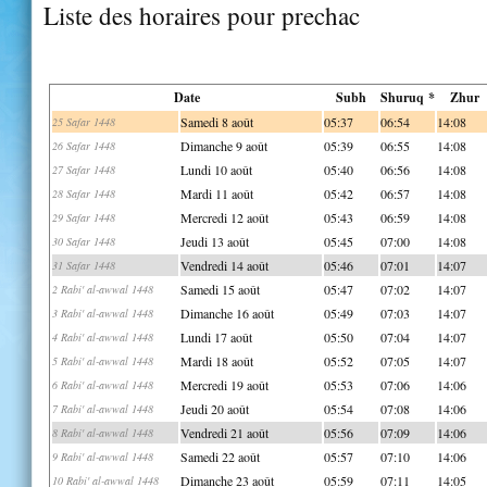
Liste des horaires pour prechac
Date
Subh
Shuruq *
Zhur
Samedi 8 août
05:37
06:54
14:08
25 Safar 1448
Dimanche 9 août
05:39
06:55
14:08
26 Safar 1448
Lundi 10 août
05:40
06:56
14:08
27 Safar 1448
Mardi 11 août
05:42
06:57
14:08
28 Safar 1448
Mercredi 12 août
05:43
06:59
14:08
29 Safar 1448
Jeudi 13 août
05:45
07:00
14:08
30 Safar 1448
Vendredi 14 août
05:46
07:01
14:07
31 Safar 1448
Samedi 15 août
05:47
07:02
14:07
2 Rabi' al-awwal 1448
Dimanche 16 août
05:49
07:03
14:07
3 Rabi' al-awwal 1448
Lundi 17 août
05:50
07:04
14:07
4 Rabi' al-awwal 1448
Mardi 18 août
05:52
07:05
14:07
5 Rabi' al-awwal 1448
Mercredi 19 août
05:53
07:06
14:06
6 Rabi' al-awwal 1448
Jeudi 20 août
05:54
07:08
14:06
7 Rabi' al-awwal 1448
Vendredi 21 août
05:56
07:09
14:06
8 Rabi' al-awwal 1448
Samedi 22 août
05:57
07:10
14:06
9 Rabi' al-awwal 1448
Dimanche 23 août
05:59
07:11
14:05
10 Rabi' al-awwal 1448