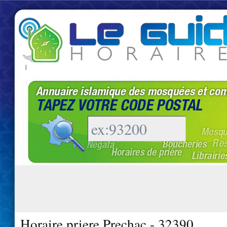
|
Horaire priere Prechac - 32390