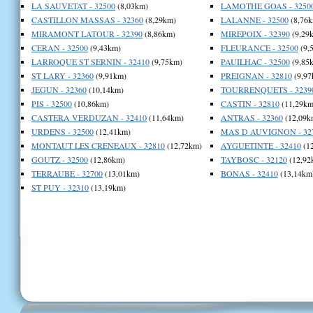
LA SAUVETAT - 32500
(8,03km)
LAMOTHE GOAS - 3250
CASTILLON MASSAS - 32360
(8,29km)
LALANNE - 32500
(8,76k
MIRAMONT LATOUR - 32390
(8,86km)
MIREPOIX - 32390
(9,29
CERAN - 32500
(9,43km)
FLEURANCE - 32500
(9,
LARROQUE ST SERNIN - 32410
(9,75km)
PAUILHAC - 32500
(9,85
ST LARY - 32360
(9,91km)
PREIGNAN - 32810
(9,97
JEGUN - 32360
(10,14km)
TOURRENQUETS - 3239
PIS - 32500
(10,86km)
CASTIN - 32810
(11,29km
CASTERA VERDUZAN - 32410
(11,64km)
ANTRAS - 32360
(12,09k
URDENS - 32500
(12,41km)
MAS D AUVIGNON - 32
MONTAUT LES CRENEAUX - 32810
(12,72km)
AYGUETINTE - 32410
(1
GOUTZ - 32500
(12,86km)
TAYBOSC - 32120
(12,92
TERRAUBE - 32700
(13,01km)
BONAS - 32410
(13,14km
ST PUY - 32310
(13,19km)