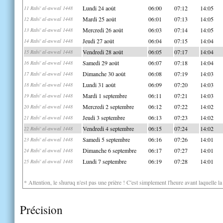
Lundi 24 août
06:00
07:12
14:05
11 Rabi' al-awwal 1448
Mardi 25 août
06:01
07:13
14:05
12 Rabi' al-awwal 1448
Mercredi 26 août
06:03
07:14
14:05
13 Rabi' al-awwal 1448
Jeudi 27 août
06:04
07:15
14:04
14 Rabi' al-awwal 1448
Vendredi 28 août
06:05
07:17
14:04
15 Rabi' al-awwal 1448
Samedi 29 août
06:07
07:18
14:04
16 Rabi' al-awwal 1448
Dimanche 30 août
06:08
07:19
14:03
17 Rabi' al-awwal 1448
Lundi 31 août
06:09
07:20
14:03
18 Rabi' al-awwal 1448
Mardi 1 septembre
06:11
07:21
14:03
19 Rabi' al-awwal 1448
Mercredi 2 septembre
06:12
07:22
14:02
20 Rabi' al-awwal 1448
Jeudi 3 septembre
06:13
07:23
14:02
21 Rabi' al-awwal 1448
Vendredi 4 septembre
06:15
07:24
14:02
22 Rabi' al-awwal 1448
Samedi 5 septembre
06:16
07:26
14:01
23 Rabi' al-awwal 1448
Dimanche 6 septembre
06:17
07:27
14:01
24 Rabi' al-awwal 1448
Lundi 7 septembre
06:19
07:28
14:01
25 Rabi' al-awwal 1448
* Attention, le shuruq n'est pas une prière ! C'est simplement l'heure avant laquelle l
Précision